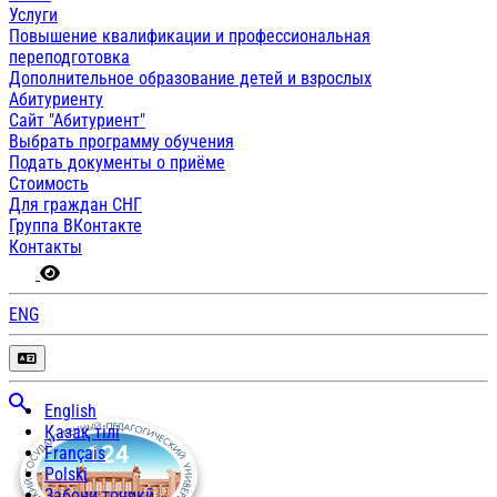
Услуги
Повышение квалификации и профессиональная
переподготовка
Дополнительное образование детей и взрослых
Абитуриенту
Сайт "Абитуриент"
Выбрать программу обучения
Подать документы о приёме
Стоимость
Для граждан СНГ
Группа ВКонтакте
Контакты
ENG
English
Қазақ тілі
Français
Polski
Забони тоҷикӣ