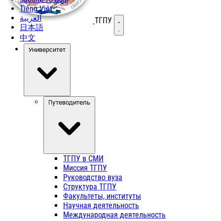
Tiếng Việt
العربية
ТГПУ
Открыть меню
日本語
中文
Университет
Путеводитель
ТГПУ в СМИ
Миссия ТГПУ
Руководство вуза
Структура ТГПУ
Факультеты, институты
Научная деятельность
Международная деятельность