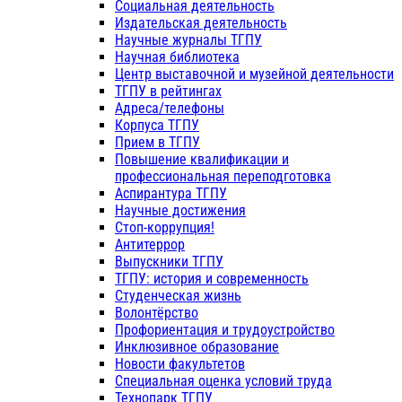
Социальная деятельность
Издательская деятельность
Научные журналы ТГПУ
Научная библиотека
Центр выставочной и музейной деятельности
ТГПУ в рейтингах
Адреса/телефоны
Корпуса ТГПУ
Прием в ТГПУ
Повышение квалификации и
профессиональная переподготовка
Аспирантура ТГПУ
Научные достижения
Стоп-коррупция!
Антитеррор
Выпускники ТГПУ
ТГПУ: история и современность
Студенческая жизнь
Волонтёрство
Профориентация и трудоустройство
Инклюзивное образование
Новости факультетов
Специальная оценка условий труда
Технопарк ТГПУ