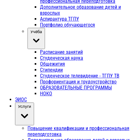
профессиональная переподготовка
Дополнительное образование детей и
взрослых
Аспирантура ТГПУ
Портфолио обучающегося
Учёба
Расписание занятий
Студенческая наука
Общежития
Стипендии
Студенческое телевидение - ТГПУ ТВ
Профориентация и трудоустройство
ОБРАЗОВАТЕЛЬНЫЕ ПРОГРАММЫ
НОКО
ЭИОС
Услуги
Повышение квалификации и профессиональная
переподготовка