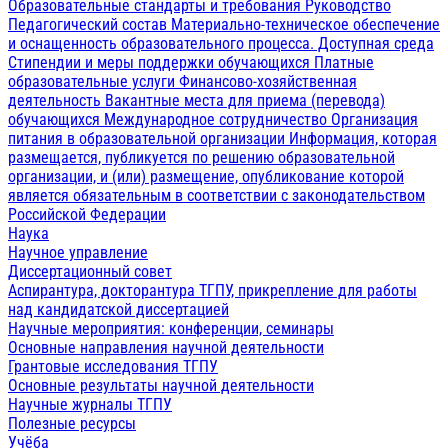
Образовательные стандарты и требования
Руководство
Педагогический состав
Материально-техническое обеспечение
и оснащенность образовательного процесса. Доступная среда
Стипендии и меры поддержки обучающихся
Платные
образовательные услуги
Финансово-хозяйственная
деятельность
Вакантные места для приема (перевода)
обучающихся
Международное сотрудничество
Организация
питания в образовательной организации
Информация, которая
размещается, публикуется по решению образовательной
организации, и (или) размещение, опубликование которой
является обязательным в соответствии с законодательством
Российской Федерации
Наука
Научное управление
Диссертационный совет
Аспирантура, докторантура ТГПУ, прикрепление для работы
над кандидатской диссертацией
Научные мероприятия: конференции, семинары
Основные направления научной деятельности
Грантовые исследования ТГПУ
Основные результаты научной деятельности
Научные журналы ТГПУ
Полезные ресурсы
Учёба