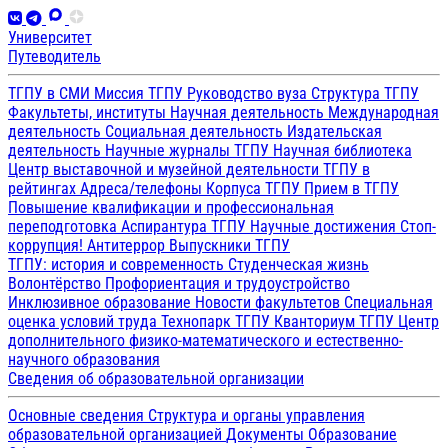
Университет
Путеводитель
ТГПУ в СМИ
Миссия ТГПУ
Руководство вуза
Структура ТГПУ
Факультеты, институты
Научная деятельность
Международная
деятельность
Социальная деятельность
Издательская
деятельность
Научные журналы ТГПУ
Научная библиотека
Центр выставочной и музейной деятельности
ТГПУ в
рейтингах
Адреса/телефоны
Корпуса ТГПУ
Прием в ТГПУ
Повышение квалификации и профессиональная
переподготовка
Аспирантура ТГПУ
Научные достижения
Стоп-
коррупция!
Антитеррор
Выпускники ТГПУ
ТГПУ: история и современность
Студенческая жизнь
Волонтёрство
Профориентация и трудоустройство
Инклюзивное образование
Новости факультетов
Специальная
оценка условий труда
Технопарк ТГПУ
Кванториум ТГПУ
Центр
дополнительного физико-математического и естественно-
научного образования
Сведения об образовательной организации
Основные сведения
Структура и органы управления
образовательной организацией
Документы
Образование