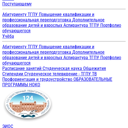
Поступающему
Абитуриенту ТГПУ
Повышение квалификации и
профессиональная переподготовка
Дополнительное
образование детей и взрослых
Аспирантура ТГПУ
Портфолио
обучающегося
Учёба
Абитуриенту ТГПУ
Повышение квалификации и
профессиональная переподготовка
Дополнительное
образование детей и взрослых
Аспирантура ТГПУ
Портфолио
обучающегося
Расписание занятий
Студенческая наука
Общежития
Стипендии
Студенческое телевидение - ТГПУ ТВ
Профориентация и трудоустройство
ОБРАЗОВАТЕЛЬНЫЕ
ПРОГРАММЫ
НОКО
ЭИОС