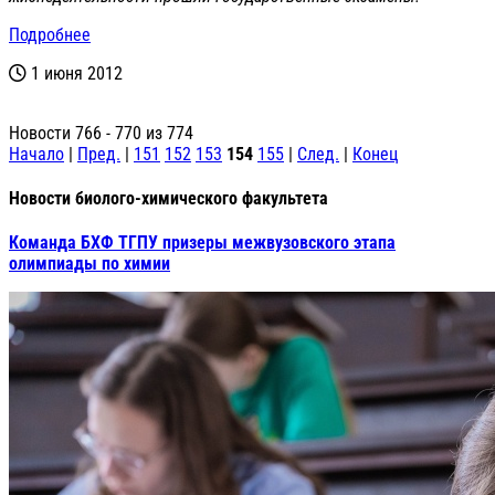
Подробнее
1 июня 2012
Новости 766 - 770 из 774
Начало
|
Пред.
|
151
152
153
154
155
|
След.
|
Конец
Новости биолого-химического факультета
Команда БХФ ТГПУ призеры межвузовского этапа
олимпиады по химии