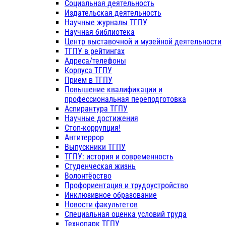
Социальная деятельность
Издательская деятельность
Научные журналы ТГПУ
Научная библиотека
Центр выставочной и музейной деятельности
ТГПУ в рейтингах
Адреса/телефоны
Корпуса ТГПУ
Прием в ТГПУ
Повышение квалификации и
профессиональная переподготовка
Аспирантура ТГПУ
Научные достижения
Стоп-коррупция!
Антитеррор
Выпускники ТГПУ
ТГПУ: история и современность
Студенческая жизнь
Волонтёрство
Профориентация и трудоустройство
Инклюзивное образование
Новости факультетов
Специальная оценка условий труда
Технопарк ТГПУ