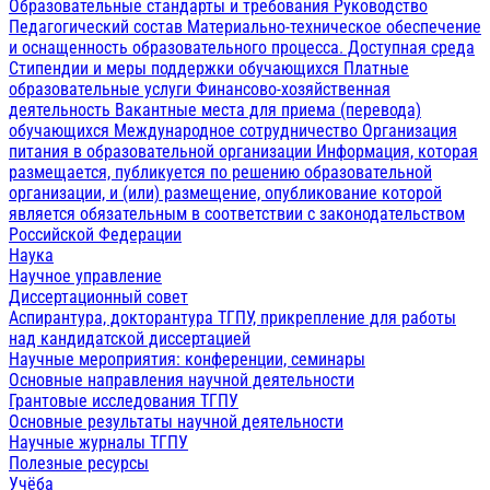
Образовательные стандарты и требования
Руководство
Педагогический состав
Материально-техническое обеспечение
и оснащенность образовательного процесса. Доступная среда
Стипендии и меры поддержки обучающихся
Платные
образовательные услуги
Финансово-хозяйственная
деятельность
Вакантные места для приема (перевода)
обучающихся
Международное сотрудничество
Организация
питания в образовательной организации
Информация, которая
размещается, публикуется по решению образовательной
организации, и (или) размещение, опубликование которой
является обязательным в соответствии с законодательством
Российской Федерации
Наука
Научное управление
Диссертационный совет
Аспирантура, докторантура ТГПУ, прикрепление для работы
над кандидатской диссертацией
Научные мероприятия: конференции, семинары
Основные направления научной деятельности
Грантовые исследования ТГПУ
Основные результаты научной деятельности
Научные журналы ТГПУ
Полезные ресурсы
Учёба