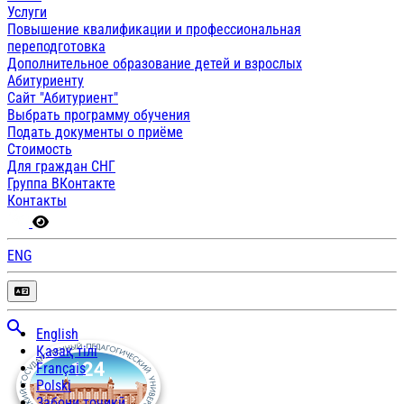
Услуги
Повышение квалификации и профессиональная
переподготовка
Дополнительное образование детей и взрослых
Абитуриенту
Сайт "Абитуриент"
Выбрать программу обучения
Подать документы о приёме
Стоимость
Для граждан СНГ
Группа ВКонтакте
Контакты
ENG
English
Қазақ тілі
Français
Polski
Забони тоҷикӣ