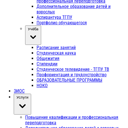
профессиональная переподготовка
Дополнительное образование детей и
взрослых
Аспирантура ТГПУ
Портфолио обучающегося
Учёба
Расписание занятий
Студенческая наука
Общежития
Стипендии
Студенческое телевидение - ТГПУ ТВ
Профориентация и трудоустройство
ОБРАЗОВАТЕЛЬНЫЕ ПРОГРАММЫ
НОКО
ЭИОС
Услуги
Повышение квалификации и профессиональная
переподготовка