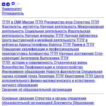
Университет
Путеводитель
ТГПУ в СМИ
Миссия ТГПУ
Руководство вуза
Структура ТГПУ
Факультеты, институты
Научная деятельность
Международная
деятельность
Социальная деятельность
Издательская
деятельность
Научные журналы ТГПУ
Научная библиотека
Центр выставочной и музейной деятельности
ТГПУ в
рейтингах
Адреса/телефоны
Корпуса ТГПУ
Прием в ТГПУ
Повышение квалификации и профессиональная
переподготовка
Аспирантура ТГПУ
Научные достижения
Стоп-
коррупция!
Антитеррор
Выпускники ТГПУ
ТГПУ: история и современность
Студенческая жизнь
Волонтёрство
Профориентация и трудоустройство
Инклюзивное образование
Новости факультетов
Специальная
оценка условий труда
Технопарк ТГПУ
Кванториум ТГПУ
Центр
дополнительного физико-математического и естественно-
научного образования
Сведения об образовательной организации
Основные сведения
Структура и органы управления
образовательной организацией
Документы
Образование