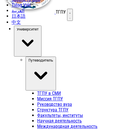
Tiếng Việt
العربية
ТГПУ
Открыть меню
日本語
中文
Университет
Путеводитель
ТГПУ в СМИ
Миссия ТГПУ
Руководство вуза
Структура ТГПУ
Факультеты, институты
Научная деятельность
Международная деятельность