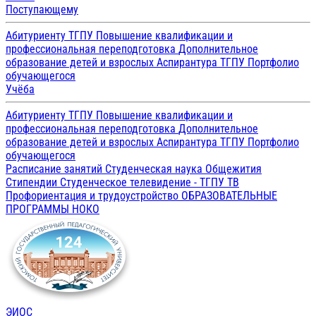
Поступающему
Абитуриенту ТГПУ
Повышение квалификации и
профессиональная переподготовка
Дополнительное
образование детей и взрослых
Аспирантура ТГПУ
Портфолио
обучающегося
Учёба
Абитуриенту ТГПУ
Повышение квалификации и
профессиональная переподготовка
Дополнительное
образование детей и взрослых
Аспирантура ТГПУ
Портфолио
обучающегося
Расписание занятий
Студенческая наука
Общежития
Стипендии
Студенческое телевидение - ТГПУ ТВ
Профориентация и трудоустройство
ОБРАЗОВАТЕЛЬНЫЕ
ПРОГРАММЫ
НОКО
ЭИОС