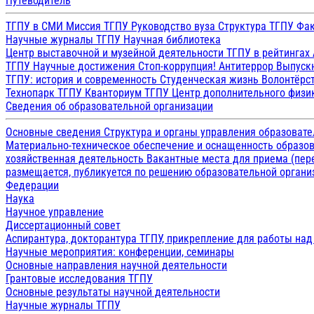
Путеводитель
ТГПУ в СМИ
Миссия ТГПУ
Руководство вуза
Структура ТГПУ
Фак
Научные журналы ТГПУ
Научная библиотека
Центр выставочной и музейной деятельности
ТГПУ в рейтингах
ТГПУ
Научные достижения
Стоп-коррупция!
Антитеррор
Выпуск
ТГПУ: история и современность
Студенческая жизнь
Волонтёрс
Технопарк ТГПУ
Кванториум ТГПУ
Центр дополнительного физик
Сведения об образовательной организации
Основные сведения
Структура и органы управления образоват
Материально-техническое обеспечение и оснащенность образов
хозяйственная деятельность
Вакантные места для приема (пе
размещается, публикуется по решению образовательной организ
Федерации
Наука
Научное управление
Диссертационный совет
Аспирантура, докторантура ТГПУ, прикрепление для работы на
Научные мероприятия: конференции, семинары
Основные направления научной деятельности
Грантовые исследования ТГПУ
Основные результаты научной деятельности
Научные журналы ТГПУ