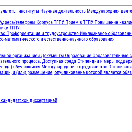
ультеты, институты
Научная деятельность
Международная деят
Адреса/телефоны
Корпуса ТГПУ
Прием в ТГПУ
Повышение квалиф
ники ТГПУ
тво
Профориентация и трудоустройство
Инклюзивное образован
о-математического и естественно-научного образования
ельной организацией
Документы
Образование
Образовательные с
ательного процесса. Доступная среда
Стипендии и меры подде
ревода) обучающихся
Международное сотрудничество
Организаци
ации, и (или) размещение, опубликование которой является обя
д кандидатской диссертацией