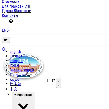
Стоимость
Для граждан СНГ
Группа ВКонтакте
Контакты
ENG
English
Қазақ тілі
Français
Polski
Забони тоҷикӣ
Tiếng Việt
العربية
ТГПУ
Открыть меню
日本語
中文
Университет