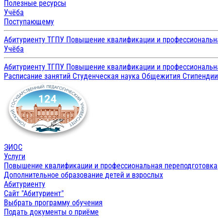
Полезные ресурсы
Учёба
Поступающему
Абитуриенту ТГПУ
Повышение квалификации и профессиональн
Учёба
Абитуриенту ТГПУ
Повышение квалификации и профессиональн
Расписание занятий
Студенческая наука
Общежития
Стипенди
ЭИОС
Услуги
Повышение квалификации и профессиональная переподготовка
Дополнительное образование детей и взрослых
Абитуриенту
Сайт "Абитуриент"
Выбрать программу обучения
Подать документы о приёме