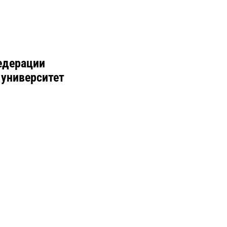
едерации
 университет