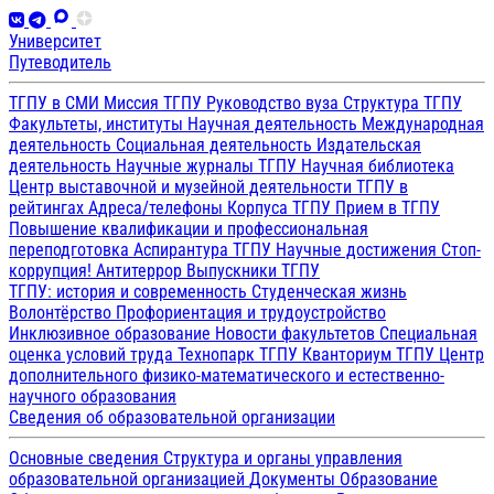
Университет
Путеводитель
ТГПУ в СМИ
Миссия ТГПУ
Руководство вуза
Структура ТГПУ
Факультеты, институты
Научная деятельность
Международная
деятельность
Социальная деятельность
Издательская
деятельность
Научные журналы ТГПУ
Научная библиотека
Центр выставочной и музейной деятельности
ТГПУ в
рейтингах
Адреса/телефоны
Корпуса ТГПУ
Прием в ТГПУ
Повышение квалификации и профессиональная
переподготовка
Аспирантура ТГПУ
Научные достижения
Стоп-
коррупция!
Антитеррор
Выпускники ТГПУ
ТГПУ: история и современность
Студенческая жизнь
Волонтёрство
Профориентация и трудоустройство
Инклюзивное образование
Новости факультетов
Специальная
оценка условий труда
Технопарк ТГПУ
Кванториум ТГПУ
Центр
дополнительного физико-математического и естественно-
научного образования
Сведения об образовательной организации
Основные сведения
Структура и органы управления
образовательной организацией
Документы
Образование