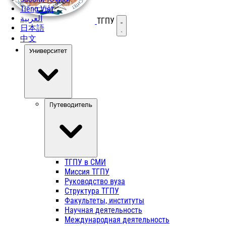
Tiếng Việt
العربية
ТГПУ
Открыть меню
日本語
中文
Университет
Путеводитель
ТГПУ в СМИ
Миссия ТГПУ
Руководство вуза
Структура ТГПУ
Факультеты, институты
Научная деятельность
Международная деятельность