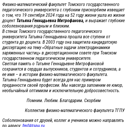
Физико-математический факультет Томского государственного
педагогического университета с глубоким прискорбием извещает
о том, что 19 сентября 2024 года на 52 году жизни ушла из жизни
доцент
Татьяна Геннадьевна Митрофанова,
и выражает глубокие
соболезнования родным и близким.
В стенах Томского государственного педагогического
университета Татьяна Геннадьевна прошла все ступени от
студента до доцента. В 2003 году она защитила кандидатскую
диссертацию на тему «Обратные задачи электродинамики
заряженных частиц» в диссертационном совете при Томском
государственном педагогическом университете.
Светлая память о Татьяне Геннадьевне Митрофановой
сохранится в сердцах выпускников, студентов и сотрудников, а
ее имя – в истории физико-математического факультета.
Татьяна Геннадьевна будет всегда для нас примером
преданности своей профессии. Мы навсегда запомним ее юмор,
необычайный оптимизм и исключительную добросовестность.
Помним. Любим. Благодарим. Скорбим
Коллектив физико-математического факультета ТГПУ
Соболезнования от друзей, коллег и учеников можно направлять
по адресу:
fmf@tspu.ru