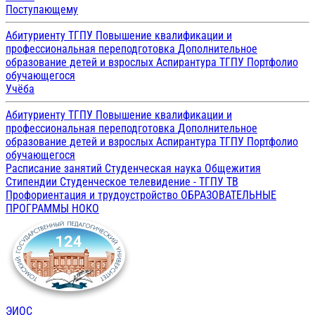
Поступающему
Абитуриенту ТГПУ
Повышение квалификации и
профессиональная переподготовка
Дополнительное
образование детей и взрослых
Аспирантура ТГПУ
Портфолио
обучающегося
Учёба
Абитуриенту ТГПУ
Повышение квалификации и
профессиональная переподготовка
Дополнительное
образование детей и взрослых
Аспирантура ТГПУ
Портфолио
обучающегося
Расписание занятий
Студенческая наука
Общежития
Стипендии
Студенческое телевидение - ТГПУ ТВ
Профориентация и трудоустройство
ОБРАЗОВАТЕЛЬНЫЕ
ПРОГРАММЫ
НОКО
ЭИОС