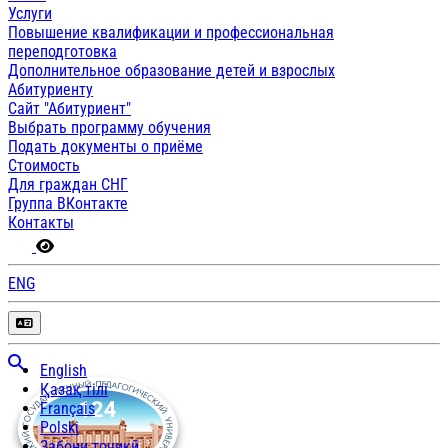
Услуги
Повышение квалификации и профессиональная
переподготовка
Дополнительное образование детей и взрослых
Абитуриенту
Сайт "Абитуриент"
Выбрать программу обучения
Подать документы о приёме
Стоимость
Для граждан СНГ
Группа ВКонтакте
Контакты
ENG
English
Қазақ тілі
Français
Polski
Забони тоҷикӣ