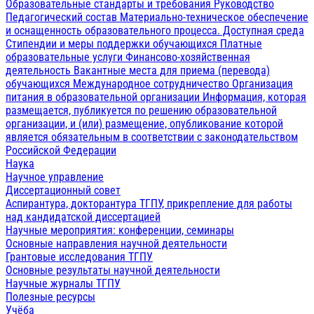
Образовательные стандарты и требования
Руководство
Педагогический состав
Материально-техническое обеспечение
и оснащенность образовательного процесса. Доступная среда
Стипендии и меры поддержки обучающихся
Платные
образовательные услуги
Финансово-хозяйственная
деятельность
Вакантные места для приема (перевода)
обучающихся
Международное сотрудничество
Организация
питания в образовательной организации
Информация, которая
размещается, публикуется по решению образовательной
организации, и (или) размещение, опубликование которой
является обязательным в соответствии с законодательством
Российской Федерации
Наука
Научное управление
Диссертационный совет
Аспирантура, докторантура ТГПУ, прикрепление для работы
над кандидатской диссертацией
Научные мероприятия: конференции, семинары
Основные направления научной деятельности
Грантовые исследования ТГПУ
Основные результаты научной деятельности
Научные журналы ТГПУ
Полезные ресурсы
Учёба