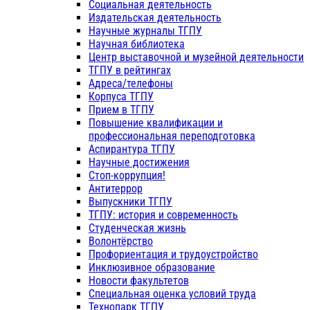
Социальная деятельность
Издательская деятельность
Научные журналы ТГПУ
Научная библиотека
Центр выставочной и музейной деятельности
ТГПУ в рейтингах
Адреса/телефоны
Корпуса ТГПУ
Прием в ТГПУ
Повышение квалификации и
профессиональная переподготовка
Аспирантура ТГПУ
Научные достижения
Стоп-коррупция!
Антитеррор
Выпускники ТГПУ
ТГПУ: история и современность
Студенческая жизнь
Волонтёрство
Профориентация и трудоустройство
Инклюзивное образование
Новости факультетов
Специальная оценка условий труда
Технопарк ТГПУ