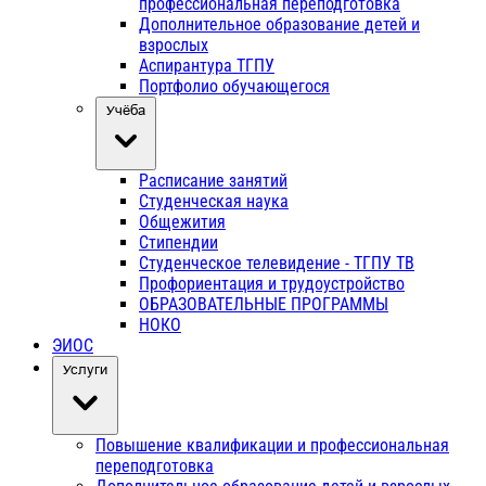
профессиональная переподготовка
Дополнительное образование детей и
взрослых
Аспирантура ТГПУ
Портфолио обучающегося
Учёба
Расписание занятий
Студенческая наука
Общежития
Стипендии
Студенческое телевидение - ТГПУ ТВ
Профориентация и трудоустройство
ОБРАЗОВАТЕЛЬНЫЕ ПРОГРАММЫ
НОКО
ЭИОС
Услуги
Повышение квалификации и профессиональная
переподготовка