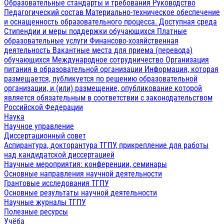
Образовательные стандарты и требования
Руководство
Педагогический состав
Материально-техническое обеспечение
и оснащенность образовательного процесса. Доступная среда
Стипендии и меры поддержки обучающихся
Платные
образовательные услуги
Финансово-хозяйственная
деятельность
Вакантные места для приема (перевода)
обучающихся
Международное сотрудничество
Организация
питания в образовательной организации
Информация, которая
размещается, публикуется по решению образовательной
организации, и (или) размещение, опубликование которой
является обязательным в соответствии с законодательством
Российской Федерации
Наука
Научное управление
Диссертационный совет
Аспирантура, докторантура ТГПУ, прикрепление для работы
над кандидатской диссертацией
Научные мероприятия: конференции, семинары
Основные направления научной деятельности
Грантовые исследования ТГПУ
Основные результаты научной деятельности
Научные журналы ТГПУ
Полезные ресурсы
Учёба