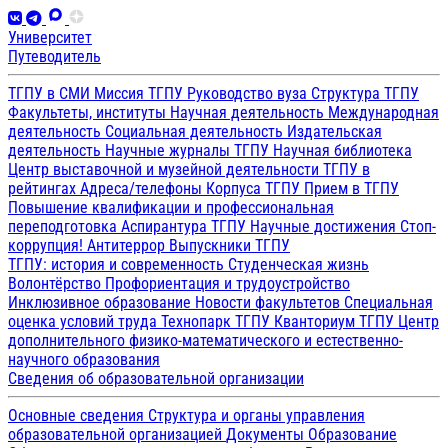
Университет
Путеводитель
ТГПУ в СМИ
Миссия ТГПУ
Руководство вуза
Структура ТГПУ
Факультеты, институты
Научная деятельность
Международная
деятельность
Социальная деятельность
Издательская
деятельность
Научные журналы ТГПУ
Научная библиотека
Центр выставочной и музейной деятельности
ТГПУ в
рейтингах
Адреса/телефоны
Корпуса ТГПУ
Прием в ТГПУ
Повышение квалификации и профессиональная
переподготовка
Аспирантура ТГПУ
Научные достижения
Стоп-
коррупция!
Антитеррор
Выпускники ТГПУ
ТГПУ: история и современность
Студенческая жизнь
Волонтёрство
Профориентация и трудоустройство
Инклюзивное образование
Новости факультетов
Специальная
оценка условий труда
Технопарк ТГПУ
Кванториум ТГПУ
Центр
дополнительного физико-математического и естественно-
научного образования
Сведения об образовательной организации
Основные сведения
Структура и органы управления
образовательной организацией
Документы
Образование