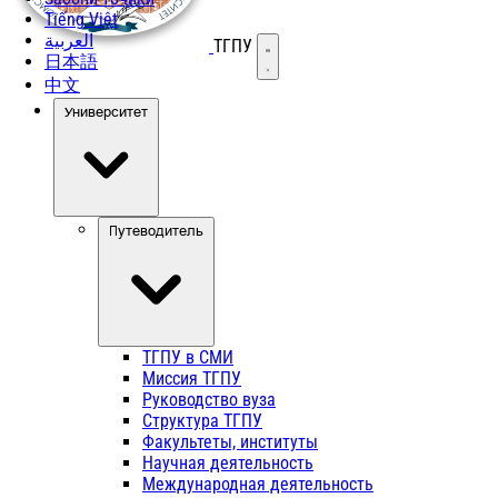
Tiếng Việt
العربية
ТГПУ
Открыть меню
日本語
中文
Университет
Путеводитель
ТГПУ в СМИ
Миссия ТГПУ
Руководство вуза
Структура ТГПУ
Факультеты, институты
Научная деятельность
Международная деятельность