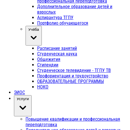
профессиональная переподготовка
Дополнительное образование детей и
взрослых
Аспирантура ТГПУ
Портфолио обучающегося
Учёба
Расписание занятий
Студенческая наука
Общежития
Стипендии
Студенческое телевидение - ТГПУ ТВ
Профориентация и трудоустройство
ОБРАЗОВАТЕЛЬНЫЕ ПРОГРАММЫ
НОКО
ЭИОС
Услуги
Повышение квалификации и профессиональная
переподготовка