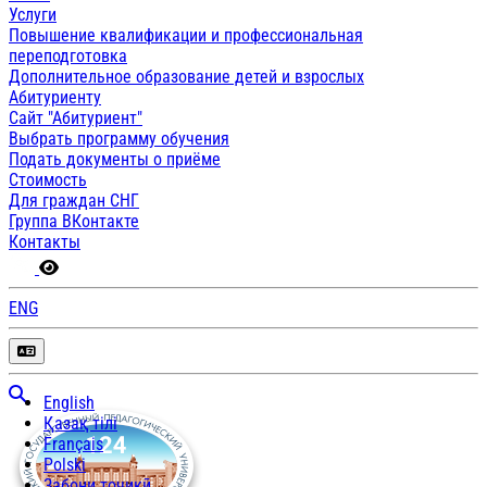
Услуги
Повышение квалификации и профессиональная
переподготовка
Дополнительное образование детей и взрослых
Абитуриенту
Сайт "Абитуриент"
Выбрать программу обучения
Подать документы о приёме
Стоимость
Для граждан СНГ
Группа ВКонтакте
Контакты
ENG
English
Қазақ тілі
Français
Polski
Забони тоҷикӣ