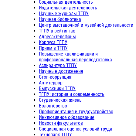
Социальная деятельность
Издательская деятельность
Научные журналы ТГПУ
Научная библиотека
Центр выставочной и музейной деятельности
ТГПУ в рейтингах
Адреса/телефоны
Корпуса ТГПУ
Прием в ТГПУ
Повышение квалификации и
профессиональная переподготовка
Аспирантура ТГПУ
Научные достижения
Стоп-коррупция!
Антитеррор
Выпускники ТГПУ
ТГПУ: история и современность
Студенческая жизнь
Волонтёрство
Профориентация и трудоустройство
Инклюзивное образование
Новости факультетов
Специальная оценка условий труда
Технопарк ТГПУ