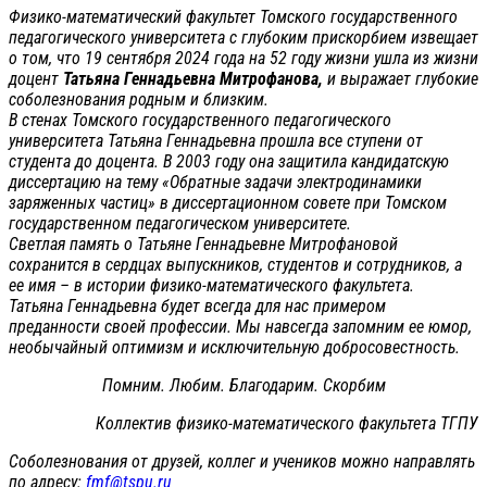
Физико-математический факультет Томского государственного
педагогического университета с глубоким прискорбием извещает
о том, что 19 сентября 2024 года на 52 году жизни ушла из жизни
доцент
Татьяна Геннадьевна Митрофанова,
и выражает глубокие
соболезнования родным и близким.
В стенах Томского государственного педагогического
университета Татьяна Геннадьевна прошла все ступени от
студента до доцента. В 2003 году она защитила кандидатскую
диссертацию на тему «Обратные задачи электродинамики
заряженных частиц» в диссертационном совете при Томском
государственном педагогическом университете.
Светлая память о Татьяне Геннадьевне Митрофановой
сохранится в сердцах выпускников, студентов и сотрудников, а
ее имя – в истории физико-математического факультета.
Татьяна Геннадьевна будет всегда для нас примером
преданности своей профессии. Мы навсегда запомним ее юмор,
необычайный оптимизм и исключительную добросовестность.
Помним. Любим. Благодарим. Скорбим
Коллектив физико-математического факультета ТГПУ
Соболезнования от друзей, коллег и учеников можно направлять
по адресу:
fmf@tspu.ru