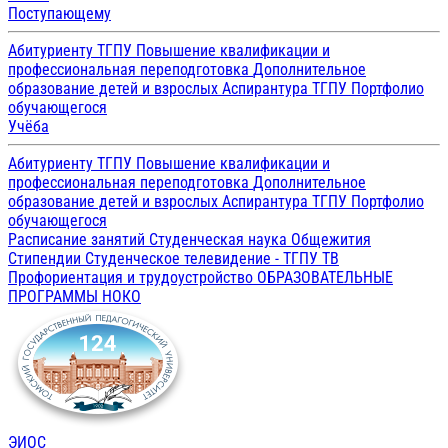
Поступающему
Абитуриенту ТГПУ
Повышение квалификации и
профессиональная переподготовка
Дополнительное
образование детей и взрослых
Аспирантура ТГПУ
Портфолио
обучающегося
Учёба
Абитуриенту ТГПУ
Повышение квалификации и
профессиональная переподготовка
Дополнительное
образование детей и взрослых
Аспирантура ТГПУ
Портфолио
обучающегося
Расписание занятий
Студенческая наука
Общежития
Стипендии
Студенческое телевидение - ТГПУ ТВ
Профориентация и трудоустройство
ОБРАЗОВАТЕЛЬНЫЕ
ПРОГРАММЫ
НОКО
ЭИОС