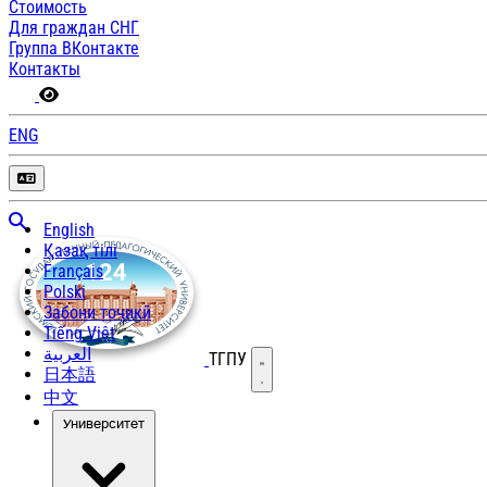
Стоимость
Для граждан СНГ
Группа ВКонтакте
Контакты
ENG
English
Қазақ тілі
Français
Polski
Забони тоҷикӣ
Tiếng Việt
العربية
ТГПУ
Открыть меню
日本語
中文
Университет