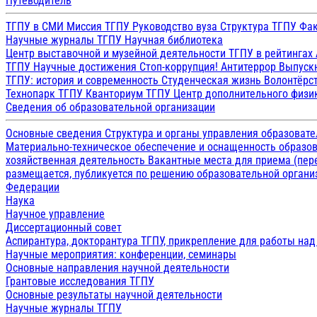
Путеводитель
ТГПУ в СМИ
Миссия ТГПУ
Руководство вуза
Структура ТГПУ
Фак
Научные журналы ТГПУ
Научная библиотека
Центр выставочной и музейной деятельности
ТГПУ в рейтингах
ТГПУ
Научные достижения
Стоп-коррупция!
Антитеррор
Выпуск
ТГПУ: история и современность
Студенческая жизнь
Волонтёрс
Технопарк ТГПУ
Кванториум ТГПУ
Центр дополнительного физик
Сведения об образовательной организации
Основные сведения
Структура и органы управления образоват
Материально-техническое обеспечение и оснащенность образов
хозяйственная деятельность
Вакантные места для приема (пе
размещается, публикуется по решению образовательной организ
Федерации
Наука
Научное управление
Диссертационный совет
Аспирантура, докторантура ТГПУ, прикрепление для работы на
Научные мероприятия: конференции, семинары
Основные направления научной деятельности
Грантовые исследования ТГПУ
Основные результаты научной деятельности
Научные журналы ТГПУ