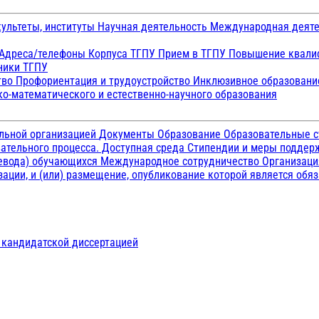
ультеты, институты
Научная деятельность
Международная деят
Адреса/телефоны
Корпуса ТГПУ
Прием в ТГПУ
Повышение квалиф
ники ТГПУ
тво
Профориентация и трудоустройство
Инклюзивное образован
о-математического и естественно-научного образования
ельной организацией
Документы
Образование
Образовательные с
ательного процесса. Доступная среда
Стипендии и меры подде
ревода) обучающихся
Международное сотрудничество
Организаци
ации, и (или) размещение, опубликование которой является обя
д кандидатской диссертацией