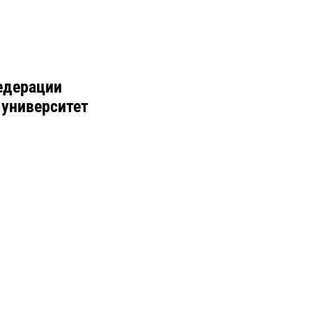
едерации
 университет