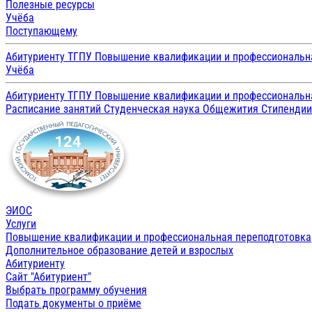
Полезные ресурсы
Учёба
Поступающему
Абитуриенту ТГПУ
Повышение квалификации и профессиональн
Учёба
Абитуриенту ТГПУ
Повышение квалификации и профессиональн
Расписание занятий
Студенческая наука
Общежития
Стипенди
ЭИОС
Услуги
Повышение квалификации и профессиональная переподготовка
Дополнительное образование детей и взрослых
Абитуриенту
Сайт "Абитуриент"
Выбрать программу обучения
Подать документы о приёме