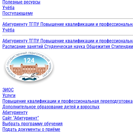
Полезные ресурсы
Учёба
Поступающему
Абитуриенту ТГПУ
Повышение квалификации и профессиональн
Учёба
Абитуриенту ТГПУ
Повышение квалификации и профессиональн
Расписание занятий
Студенческая наука
Общежития
Стипенди
ЭИОС
Услуги
Повышение квалификации и профессиональная переподготовка
Дополнительное образование детей и взрослых
Абитуриенту
Сайт "Абитуриент"
Выбрать программу обучения
Подать документы о приёме