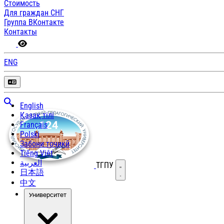
Стоимость
Для граждан СНГ
Группа ВКонтакте
Контакты
ENG
English
Қазақ тілі
Français
Polski
Забони тоҷикӣ
Tiếng Việt
العربية
ТГПУ
Открыть меню
日本語
中文
Университет