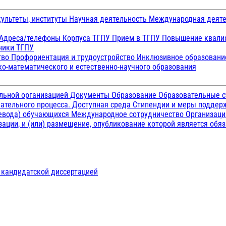
ультеты, институты
Научная деятельность
Международная деят
Адреса/телефоны
Корпуса ТГПУ
Прием в ТГПУ
Повышение квалиф
ники ТГПУ
тво
Профориентация и трудоустройство
Инклюзивное образован
о-математического и естественно-научного образования
ельной организацией
Документы
Образование
Образовательные с
ательного процесса. Доступная среда
Стипендии и меры подде
ревода) обучающихся
Международное сотрудничество
Организаци
ации, и (или) размещение, опубликование которой является обя
д кандидатской диссертацией