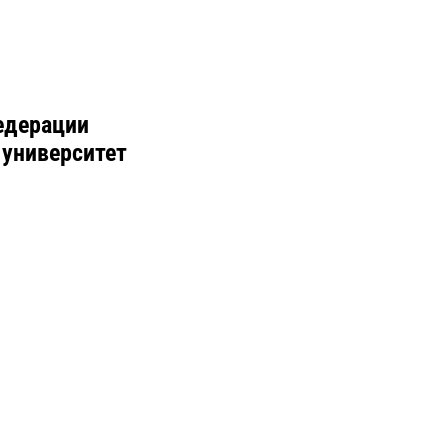
едерации
 университет