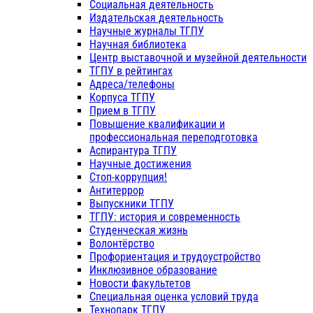
Социальная деятельность
Издательская деятельность
Научные журналы ТГПУ
Научная библиотека
Центр выставочной и музейной деятельности
ТГПУ в рейтингах
Адреса/телефоны
Корпуса ТГПУ
Прием в ТГПУ
Повышение квалификации и
профессиональная переподготовка
Аспирантура ТГПУ
Научные достижения
Стоп-коррупция!
Антитеррор
Выпускники ТГПУ
ТГПУ: история и современность
Студенческая жизнь
Волонтёрство
Профориентация и трудоустройство
Инклюзивное образование
Новости факультетов
Специальная оценка условий труда
Технопарк ТГПУ