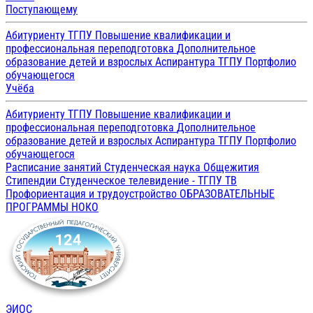
Поступающему
Абитуриенту ТГПУ
Повышение квалификации и
профессиональная переподготовка
Дополнительное
образование детей и взрослых
Аспирантура ТГПУ
Портфолио
обучающегося
Учёба
Абитуриенту ТГПУ
Повышение квалификации и
профессиональная переподготовка
Дополнительное
образование детей и взрослых
Аспирантура ТГПУ
Портфолио
обучающегося
Расписание занятий
Студенческая наука
Общежития
Стипендии
Студенческое телевидение - ТГПУ ТВ
Профориентация и трудоустройство
ОБРАЗОВАТЕЛЬНЫЕ
ПРОГРАММЫ
НОКО
ЭИОС