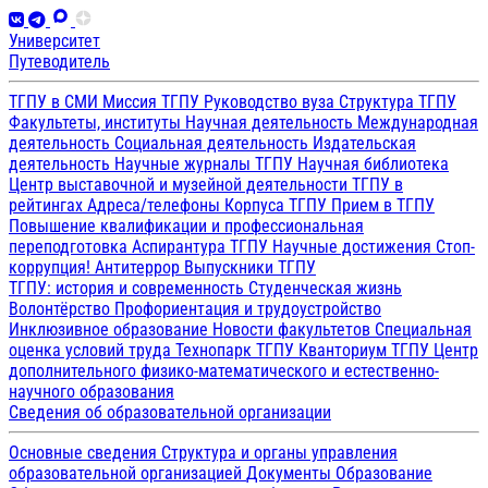
Университет
Путеводитель
ТГПУ в СМИ
Миссия ТГПУ
Руководство вуза
Структура ТГПУ
Факультеты, институты
Научная деятельность
Международная
деятельность
Социальная деятельность
Издательская
деятельность
Научные журналы ТГПУ
Научная библиотека
Центр выставочной и музейной деятельности
ТГПУ в
рейтингах
Адреса/телефоны
Корпуса ТГПУ
Прием в ТГПУ
Повышение квалификации и профессиональная
переподготовка
Аспирантура ТГПУ
Научные достижения
Стоп-
коррупция!
Антитеррор
Выпускники ТГПУ
ТГПУ: история и современность
Студенческая жизнь
Волонтёрство
Профориентация и трудоустройство
Инклюзивное образование
Новости факультетов
Специальная
оценка условий труда
Технопарк ТГПУ
Кванториум ТГПУ
Центр
дополнительного физико-математического и естественно-
научного образования
Сведения об образовательной организации
Основные сведения
Структура и органы управления
образовательной организацией
Документы
Образование