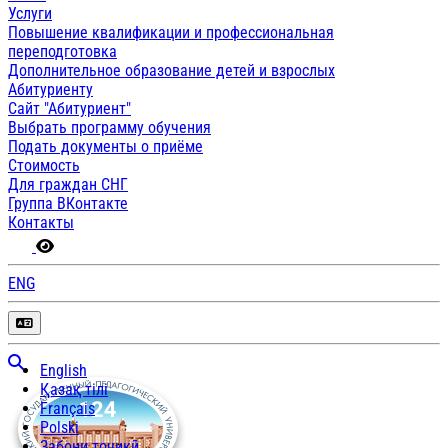
Услуги
Повышение квалификации и профессиональная
переподготовка
Дополнительное образование детей и взрослых
Абитуриенту
Сайт "Абитуриент"
Выбрать программу обучения
Подать документы о приёме
Стоимость
Для граждан СНГ
Группа ВКонтакте
Контакты
ENG
English
Қазақ тілі
Français
Polski
Забони тоҷикӣ