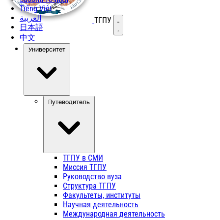
Tiếng Việt
العربية
ТГПУ
Открыть меню
日本語
中文
Университет
Путеводитель
ТГПУ в СМИ
Миссия ТГПУ
Руководство вуза
Структура ТГПУ
Факультеты, институты
Научная деятельность
Международная деятельность