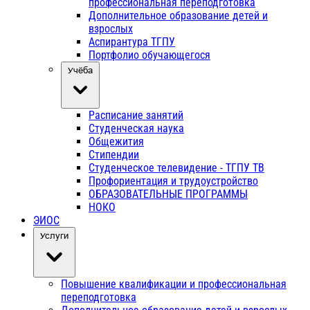
профессиональная переподготовка
Дополнительное образование детей и
взрослых
Аспирантура ТГПУ
Портфолио обучающегося
Учёба
Расписание занятий
Студенческая наука
Общежития
Стипендии
Студенческое телевидение - ТГПУ ТВ
Профориентация и трудоустройство
ОБРАЗОВАТЕЛЬНЫЕ ПРОГРАММЫ
НОКО
ЭИОС
Услуги
Повышение квалификации и профессиональная
переподготовка