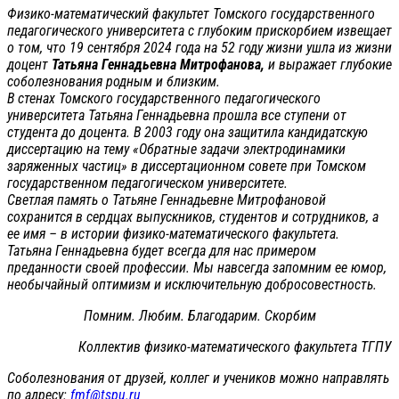
Физико-математический факультет Томского государственного
педагогического университета с глубоким прискорбием извещает
о том, что 19 сентября 2024 года на 52 году жизни ушла из жизни
доцент
Татьяна Геннадьевна Митрофанова,
и выражает глубокие
соболезнования родным и близким.
В стенах Томского государственного педагогического
университета Татьяна Геннадьевна прошла все ступени от
студента до доцента. В 2003 году она защитила кандидатскую
диссертацию на тему «Обратные задачи электродинамики
заряженных частиц» в диссертационном совете при Томском
государственном педагогическом университете.
Светлая память о Татьяне Геннадьевне Митрофановой
сохранится в сердцах выпускников, студентов и сотрудников, а
ее имя – в истории физико-математического факультета.
Татьяна Геннадьевна будет всегда для нас примером
преданности своей профессии. Мы навсегда запомним ее юмор,
необычайный оптимизм и исключительную добросовестность.
Помним. Любим. Благодарим. Скорбим
Коллектив физико-математического факультета ТГПУ
Соболезнования от друзей, коллег и учеников можно направлять
по адресу:
fmf@tspu.ru