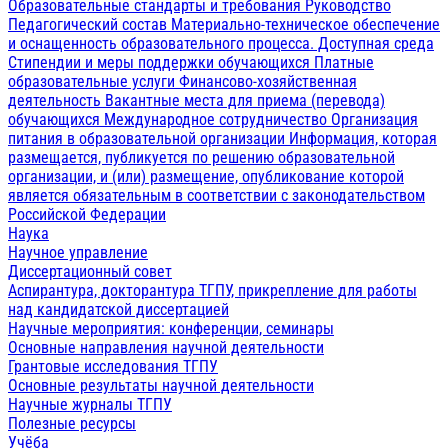
Образовательные стандарты и требования
Руководство
Педагогический состав
Материально-техническое обеспечение
и оснащенность образовательного процесса. Доступная среда
Стипендии и меры поддержки обучающихся
Платные
образовательные услуги
Финансово-хозяйственная
деятельность
Вакантные места для приема (перевода)
обучающихся
Международное сотрудничество
Организация
питания в образовательной организации
Информация, которая
размещается, публикуется по решению образовательной
организации, и (или) размещение, опубликование которой
является обязательным в соответствии с законодательством
Российской Федерации
Наука
Научное управление
Диссертационный совет
Аспирантура, докторантура ТГПУ, прикрепление для работы
над кандидатской диссертацией
Научные мероприятия: конференции, семинары
Основные направления научной деятельности
Грантовые исследования ТГПУ
Основные результаты научной деятельности
Научные журналы ТГПУ
Полезные ресурсы
Учёба