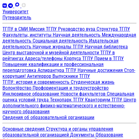
Университет
Путеводитель
ТГПУ в СМИ
Миссия ТГПУ
Руководство вуза
Структура ТГПУ
Факультеты, институты
Научная деятельность
Международная
деятельность
Социальная деятельность
Издательская
деятельность
Научные журналы ТГПУ
Научная библиотека
Центр выставочной и музейной деятельности
ТГПУ в
рейтингах
Адреса/телефоны
Корпуса ТГПУ
Прием в ТГПУ
Повышение квалификации и профессиональная
переподготовка
Аспирантура ТГПУ
Научные достижения
Стоп-
коррупция!
Антитеррор
Выпускники ТГПУ
ТГПУ: история и современность
Студенческая жизнь
Волонтёрство
Профориентация и трудоустройство
Инклюзивное образование
Новости факультетов
Специальная
оценка условий труда
Технопарк ТГПУ
Кванториум ТГПУ
Центр
дополнительного физико-математического и естественно-
научного образования
Сведения об образовательной организации
Основные сведения
Структура и органы управления
образовательной организацией
Документы
Образование