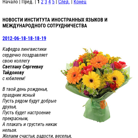
Начало | Пред. |
1
2
3
4
5
|
След.
|
Конец
НОВОСТИ ИНСТИТУТА ИНОСТРАННЫХ ЯЗЫКОВ И
МЕЖДУНАРОДНОГО СОТРУДНИЧЕСТВА
2012-06-18-18-18-19
Кафедра лингвистики
сердечно поздравляет
свою коллегу
Светлану Сергеевну
Тайдонову
с юбилеем!
В твой день рожденья,
праздник ясный
Пусть рядом будут добрые
друзья,
Пусть будет настроение
прекрасным,
А плакать и грустить никак
нельзя.
Желаем счастья, радости, веселья,