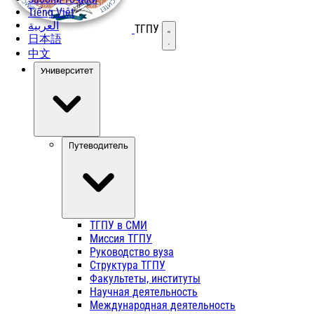
Tiếng Việt
العربية
ТГПУ
Открыть меню
日本語
中文
Университет
Путеводитель
ТГПУ в СМИ
Миссия ТГПУ
Руководство вуза
Структура ТГПУ
Факультеты, институты
Научная деятельность
Международная деятельность