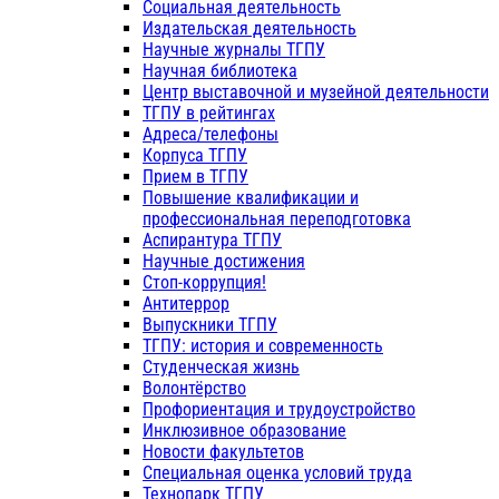
Социальная деятельность
Издательская деятельность
Научные журналы ТГПУ
Научная библиотека
Центр выставочной и музейной деятельности
ТГПУ в рейтингах
Адреса/телефоны
Корпуса ТГПУ
Прием в ТГПУ
Повышение квалификации и
профессиональная переподготовка
Аспирантура ТГПУ
Научные достижения
Стоп-коррупция!
Антитеррор
Выпускники ТГПУ
ТГПУ: история и современность
Студенческая жизнь
Волонтёрство
Профориентация и трудоустройство
Инклюзивное образование
Новости факультетов
Специальная оценка условий труда
Технопарк ТГПУ