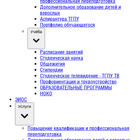
профессиональная переподготовка
Дополнительное образование детей и
взрослых
Аспирантура ТГПУ
Портфолио обучающегося
Учёба
Расписание занятий
Студенческая наука
Общежития
Стипендии
Студенческое телевидение - ТГПУ ТВ
Профориентация и трудоустройство
ОБРАЗОВАТЕЛЬНЫЕ ПРОГРАММЫ
НОКО
ЭИОС
Услуги
Повышение квалификации и профессиональная
переподготовка