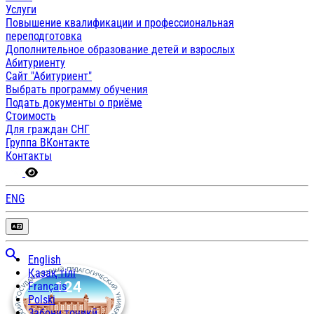
Услуги
Повышение квалификации и профессиональная
переподготовка
Дополнительное образование детей и взрослых
Абитуриенту
Сайт "Абитуриент"
Выбрать программу обучения
Подать документы о приёме
Стоимость
Для граждан СНГ
Группа ВКонтакте
Контакты
ENG
English
Қазақ тілі
Français
Polski
Забони тоҷикӣ