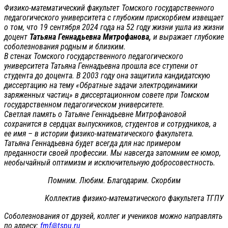
Физико-математический факультет Томского государственного
педагогического университета с глубоким прискорбием извещает
о том, что 19 сентября 2024 года на 52 году жизни ушла из жизни
доцент
Татьяна Геннадьевна Митрофанова,
и выражает глубокие
соболезнования родным и близким.
В стенах Томского государственного педагогического
университета Татьяна Геннадьевна прошла все ступени от
студента до доцента. В 2003 году она защитила кандидатскую
диссертацию на тему «Обратные задачи электродинамики
заряженных частиц» в диссертационном совете при Томском
государственном педагогическом университете.
Светлая память о Татьяне Геннадьевне Митрофановой
сохранится в сердцах выпускников, студентов и сотрудников, а
ее имя – в истории физико-математического факультета.
Татьяна Геннадьевна будет всегда для нас примером
преданности своей профессии. Мы навсегда запомним ее юмор,
необычайный оптимизм и исключительную добросовестность.
Помним. Любим. Благодарим. Скорбим
Коллектив физико-математического факультета ТГПУ
Соболезнования от друзей, коллег и учеников можно направлять
по адресу:
fmf@tspu.ru