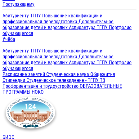
Поступающему
Абитуриенту ТГПУ
Повышение квалификации и
профессиональная переподготовка
Дополнительное
образование детей и взрослых
Аспирантура ТГПУ
Портфолио
обучающегося
Учёба
Абитуриенту ТГПУ
Повышение квалификации и
профессиональная переподготовка
Дополнительное
образование детей и взрослых
Аспирантура ТГПУ
Портфолио
обучающегося
Расписание занятий
Студенческая наука
Общежития
Стипендии
Студенческое телевидение - ТГПУ ТВ
Профориентация и трудоустройство
ОБРАЗОВАТЕЛЬНЫЕ
ПРОГРАММЫ
НОКО
ЭИОС