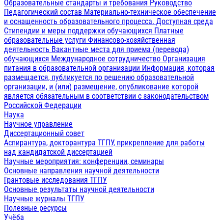
Образовательные стандарты и требования
Руководство
Педагогический состав
Материально-техническое обеспечение
и оснащенность образовательного процесса. Доступная среда
Стипендии и меры поддержки обучающихся
Платные
образовательные услуги
Финансово-хозяйственная
деятельность
Вакантные места для приема (перевода)
обучающихся
Международное сотрудничество
Организация
питания в образовательной организации
Информация, которая
размещается, публикуется по решению образовательной
организации, и (или) размещение, опубликование которой
является обязательным в соответствии с законодательством
Российской Федерации
Наука
Научное управление
Диссертационный совет
Аспирантура, докторантура ТГПУ, прикрепление для работы
над кандидатской диссертацией
Научные мероприятия: конференции, семинары
Основные направления научной деятельности
Грантовые исследования ТГПУ
Основные результаты научной деятельности
Научные журналы ТГПУ
Полезные ресурсы
Учёба