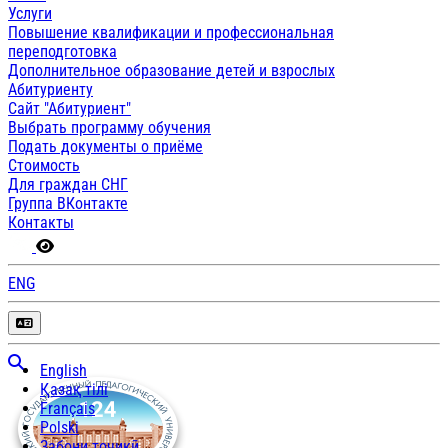
Услуги
Повышение квалификации и профессиональная
переподготовка
Дополнительное образование детей и взрослых
Абитуриенту
Сайт "Абитуриент"
Выбрать программу обучения
Подать документы о приёме
Стоимость
Для граждан СНГ
Группа ВКонтакте
Контакты
ENG
English
Қазақ тілі
Français
Polski
Забони тоҷикӣ