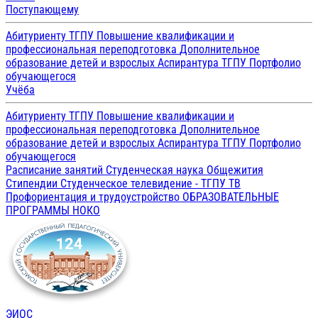
Поступающему
Абитуриенту ТГПУ
Повышение квалификации и
профессиональная переподготовка
Дополнительное
образование детей и взрослых
Аспирантура ТГПУ
Портфолио
обучающегося
Учёба
Абитуриенту ТГПУ
Повышение квалификации и
профессиональная переподготовка
Дополнительное
образование детей и взрослых
Аспирантура ТГПУ
Портфолио
обучающегося
Расписание занятий
Студенческая наука
Общежития
Стипендии
Студенческое телевидение - ТГПУ ТВ
Профориентация и трудоустройство
ОБРАЗОВАТЕЛЬНЫЕ
ПРОГРАММЫ
НОКО
ЭИОС