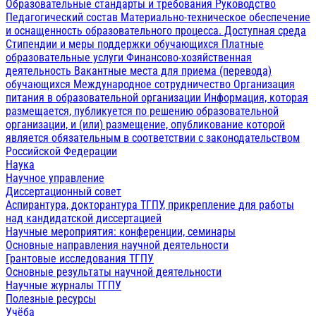
Образовательные стандарты и требования
Руководство
Педагогический состав
Материально-техническое обеспечение
и оснащенность образовательного процесса. Доступная среда
Стипендии и меры поддержки обучающихся
Платные
образовательные услуги
Финансово-хозяйственная
деятельность
Вакантные места для приема (перевода)
обучающихся
Международное сотрудничество
Организация
питания в образовательной организации
Информация, которая
размещается, публикуется по решению образовательной
организации, и (или) размещение, опубликование которой
является обязательным в соответствии с законодательством
Российской Федерации
Наука
Научное управление
Диссертационный совет
Аспирантура, докторантура ТГПУ, прикрепление для работы
над кандидатской диссертацией
Научные мероприятия: конференции, семинары
Основные направления научной деятельности
Грантовые исследования ТГПУ
Основные результаты научной деятельности
Научные журналы ТГПУ
Полезные ресурсы
Учёба