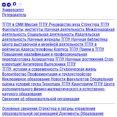
Университет
Путеводитель
ТГПУ в СМИ
Миссия ТГПУ
Руководство вуза
Структура ТГПУ
Факультеты, институты
Научная деятельность
Международная
деятельность
Социальная деятельность
Издательская
деятельность
Научные журналы ТГПУ
Научная библиотека
Центр выставочной и музейной деятельности
ТГПУ в
рейтингах
Адреса/телефоны
Корпуса ТГПУ
Прием в ТГПУ
Повышение квалификации и профессиональная
переподготовка
Аспирантура ТГПУ
Научные достижения
Стоп-
коррупция!
Антитеррор
Выпускники ТГПУ
ТГПУ: история и современность
Студенческая жизнь
Волонтёрство
Профориентация и трудоустройство
Инклюзивное образование
Новости факультетов
Специальная
оценка условий труда
Технопарк ТГПУ
Кванториум ТГПУ
Центр
дополнительного физико-математического и естественно-
научного образования
Сведения об образовательной организации
Основные сведения
Структура и органы управления
образовательной организацией
Документы
Образование