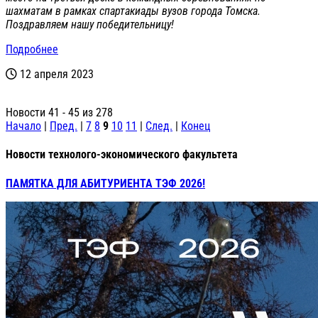
шахматам в рамках спартакиады вузов города Томска.
Поздравляем нашу победительницу!
Подробнее
12 апреля 2023
Новости 41 - 45 из 278
Начало
|
Пред.
|
7
8
9
10
11
|
След.
|
Конец
Новости технолого-экономического факультета
ПАМЯТКА ДЛЯ АБИТУРИЕНТА ТЭФ 2026!