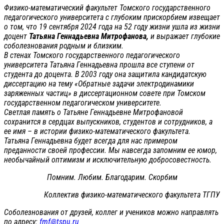
Физико-математический факультет Томского государственного
педагогического университета с глубоким прискорбием извещает
о том, что 19 сентября 2024 года на 52 году жизни ушла из жизни
доцент
Татьяна Геннадьевна Митрофанова,
и выражает глубокие
соболезнования родным и близким.
В стенах Томского государственного педагогического
университета Татьяна Геннадьевна прошла все ступени от
студента до доцента. В 2003 году она защитила кандидатскую
диссертацию на тему «Обратные задачи электродинамики
заряженных частиц» в диссертационном совете при Томском
государственном педагогическом университете.
Светлая память о Татьяне Геннадьевне Митрофановой
сохранится в сердцах выпускников, студентов и сотрудников, а
ее имя – в истории физико-математического факультета.
Татьяна Геннадьевна будет всегда для нас примером
преданности своей профессии. Мы навсегда запомним ее юмор,
необычайный оптимизм и исключительную добросовестность.
Помним. Любим. Благодарим. Скорбим
Коллектив физико-математического факультета ТГПУ
Соболезнования от друзей, коллег и учеников можно направлять
по адресу:
fmf@tspu.ru