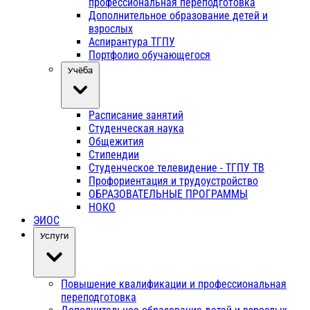
профессиональная переподготовка
Дополнительное образование детей и
взрослых
Аспирантура ТГПУ
Портфолио обучающегося
Учёба
Расписание занятий
Студенческая наука
Общежития
Стипендии
Студенческое телевидение - ТГПУ ТВ
Профориентация и трудоустройство
ОБРАЗОВАТЕЛЬНЫЕ ПРОГРАММЫ
НОКО
ЭИОС
Услуги
Повышение квалификации и профессиональная
переподготовка