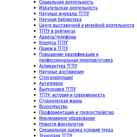
Социальная деятельность
Издательская деятельность
Научные журналы ТГПУ
Научная библиотека
Центр выставочной и музейной деятельности
ТГПУ в рейтингах
Адреса/телефоны
Корпуса ТГПУ
Прием в ТГПУ
Повышение квалификации и
профессиональная переподготовка
Аспирантура ТГПУ
Научные достижения
Стоп-коррупция!
Антитеррор
Выпускники ТГПУ
ТГПУ: история и современность
Студенческая жизнь
Волонтёрство
Профориентация и трудоустройство
Инклюзивное образование
Новости факультетов
Специальная оценка условий труда
Технопарк ТГПУ