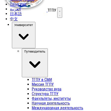
Tiếng Việt
العربية
ТГПУ
Открыть меню
日本語
中文
Университет
Путеводитель
ТГПУ в СМИ
Миссия ТГПУ
Руководство вуза
Структура ТГПУ
Факультеты, институты
Научная деятельность
Международная деятельность