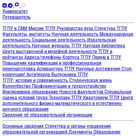
Университет
Путеводитель
ТГПУ в СМИ
Миссия ТГПУ
Руководство вуза
Структура ТГПУ
Факультеты, институты
Научная деятельность
Международная
деятельность
Социальная деятельность
Издательская
деятельность
Научные журналы ТГПУ
Научная библиотека
Центр выставочной и музейной деятельности
ТГПУ в
рейтингах
Адреса/телефоны
Корпуса ТГПУ
Прием в ТГПУ
Повышение квалификации и профессиональная
переподготовка
Аспирантура ТГПУ
Научные достижения
Стоп-
коррупция!
Антитеррор
Выпускники ТГПУ
ТГПУ: история и современность
Студенческая жизнь
Волонтёрство
Профориентация и трудоустройство
Инклюзивное образование
Новости факультетов
Специальная
оценка условий труда
Технопарк ТГПУ
Кванториум ТГПУ
Центр
дополнительного физико-математического и естественно-
научного образования
Сведения об образовательной организации
Основные сведения
Структура и органы управления
образовательной организацией
Документы
Образование