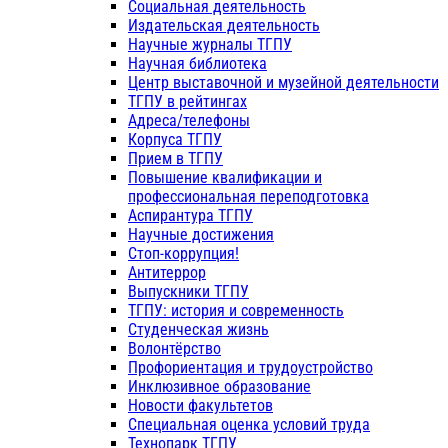
Социальная деятельность
Издательская деятельность
Научные журналы ТГПУ
Научная библиотека
Центр выставочной и музейной деятельности
ТГПУ в рейтингах
Адреса/телефоны
Корпуса ТГПУ
Прием в ТГПУ
Повышение квалификации и
профессиональная переподготовка
Аспирантура ТГПУ
Научные достижения
Стоп-коррупция!
Антитеррор
Выпускники ТГПУ
ТГПУ: история и современность
Студенческая жизнь
Волонтёрство
Профориентация и трудоустройство
Инклюзивное образование
Новости факультетов
Специальная оценка условий труда
Технопарк ТГПУ