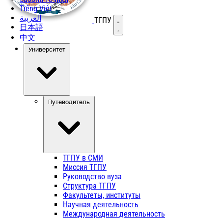
Tiếng Việt
العربية
ТГПУ
Открыть меню
日本語
中文
Университет
Путеводитель
ТГПУ в СМИ
Миссия ТГПУ
Руководство вуза
Структура ТГПУ
Факультеты, институты
Научная деятельность
Международная деятельность