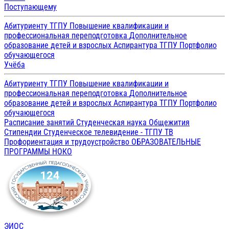
Поступающему
Абитуриенту ТГПУ
Повышение квалификации и
профессиональная переподготовка
Дополнительное
образование детей и взрослых
Аспирантура ТГПУ
Портфолио
обучающегося
Учёба
Абитуриенту ТГПУ
Повышение квалификации и
профессиональная переподготовка
Дополнительное
образование детей и взрослых
Аспирантура ТГПУ
Портфолио
обучающегося
Расписание занятий
Студенческая наука
Общежития
Стипендии
Студенческое телевидение - ТГПУ ТВ
Профориентация и трудоустройство
ОБРАЗОВАТЕЛЬНЫЕ
ПРОГРАММЫ
НОКО
ЭИОС