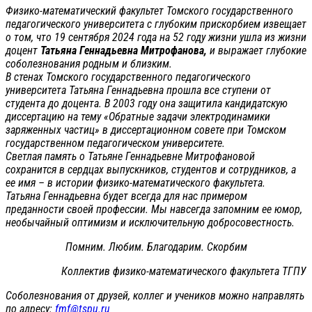
Физико-математический факультет Томского государственного
педагогического университета с глубоким прискорбием извещает
о том, что 19 сентября 2024 года на 52 году жизни ушла из жизни
доцент
Татьяна Геннадьевна Митрофанова,
и выражает глубокие
соболезнования родным и близким.
В стенах Томского государственного педагогического
университета Татьяна Геннадьевна прошла все ступени от
студента до доцента. В 2003 году она защитила кандидатскую
диссертацию на тему «Обратные задачи электродинамики
заряженных частиц» в диссертационном совете при Томском
государственном педагогическом университете.
Светлая память о Татьяне Геннадьевне Митрофановой
сохранится в сердцах выпускников, студентов и сотрудников, а
ее имя – в истории физико-математического факультета.
Татьяна Геннадьевна будет всегда для нас примером
преданности своей профессии. Мы навсегда запомним ее юмор,
необычайный оптимизм и исключительную добросовестность.
Помним. Любим. Благодарим. Скорбим
Коллектив физико-математического факультета ТГПУ
Соболезнования от друзей, коллег и учеников можно направлять
по адресу:
fmf@tspu.ru