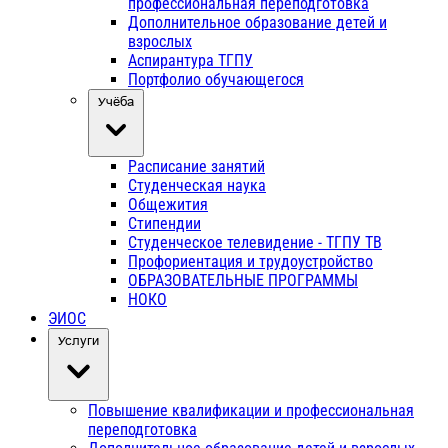
профессиональная переподготовка
Дополнительное образование детей и
взрослых
Аспирантура ТГПУ
Портфолио обучающегося
Учёба
Расписание занятий
Студенческая наука
Общежития
Стипендии
Студенческое телевидение - ТГПУ ТВ
Профориентация и трудоустройство
ОБРАЗОВАТЕЛЬНЫЕ ПРОГРАММЫ
НОКО
ЭИОС
Услуги
Повышение квалификации и профессиональная
переподготовка