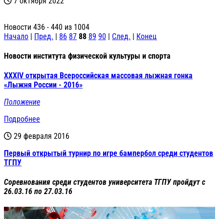
7 октября 2022
Новости 436 - 440 из 1004
Начало
|
Пред.
|
86
87
88
89
90
|
След.
|
Конец
Новости института физической культуры и спорта
XXXIV открытая Всероссийская массовая лыжная гонка
«Лыжня России - 2016»
Положение
Подробнее
29 февраля 2016
Первый открытый турнир по игре бампербол среди студентов
ТГПУ
Соревнования среди студентов университета ТГПУ пройдут с
26.03.16 по 27.03.16