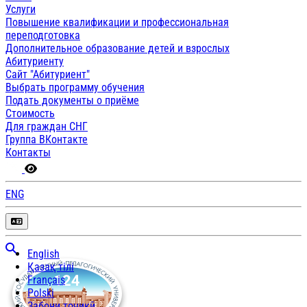
Услуги
Повышение квалификации и профессиональная
переподготовка
Дополнительное образование детей и взрослых
Абитуриенту
Сайт "Абитуриент"
Выбрать программу обучения
Подать документы о приёме
Стоимость
Для граждан СНГ
Группа ВКонтакте
Контакты
ENG
English
Қазақ тілі
Français
Polski
Забони тоҷикӣ