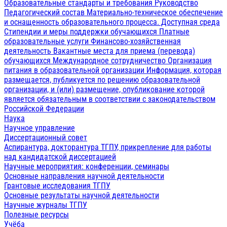
Образовательные стандарты и требования
Руководство
Педагогический состав
Материально-техническое обеспечение
и оснащенность образовательного процесса. Доступная среда
Стипендии и меры поддержки обучающихся
Платные
образовательные услуги
Финансово-хозяйственная
деятельность
Вакантные места для приема (перевода)
обучающихся
Международное сотрудничество
Организация
питания в образовательной организации
Информация, которая
размещается, публикуется по решению образовательной
организации, и (или) размещение, опубликование которой
является обязательным в соответствии с законодательством
Российской Федерации
Наука
Научное управление
Диссертационный совет
Аспирантура, докторантура ТГПУ, прикрепление для работы
над кандидатской диссертацией
Научные мероприятия: конференции, семинары
Основные направления научной деятельности
Грантовые исследования ТГПУ
Основные результаты научной деятельности
Научные журналы ТГПУ
Полезные ресурсы
Учёба