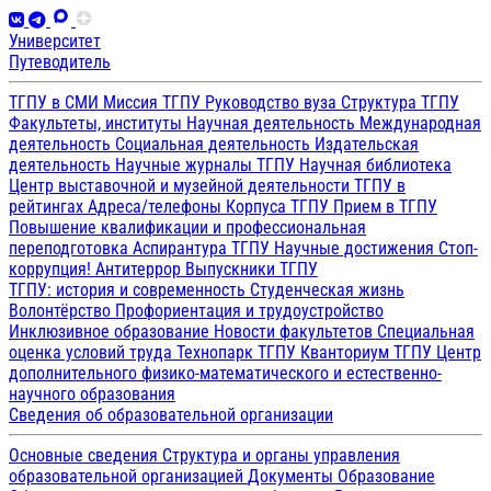
Университет
Путеводитель
ТГПУ в СМИ
Миссия ТГПУ
Руководство вуза
Структура ТГПУ
Факультеты, институты
Научная деятельность
Международная
деятельность
Социальная деятельность
Издательская
деятельность
Научные журналы ТГПУ
Научная библиотека
Центр выставочной и музейной деятельности
ТГПУ в
рейтингах
Адреса/телефоны
Корпуса ТГПУ
Прием в ТГПУ
Повышение квалификации и профессиональная
переподготовка
Аспирантура ТГПУ
Научные достижения
Стоп-
коррупция!
Антитеррор
Выпускники ТГПУ
ТГПУ: история и современность
Студенческая жизнь
Волонтёрство
Профориентация и трудоустройство
Инклюзивное образование
Новости факультетов
Специальная
оценка условий труда
Технопарк ТГПУ
Кванториум ТГПУ
Центр
дополнительного физико-математического и естественно-
научного образования
Сведения об образовательной организации
Основные сведения
Структура и органы управления
образовательной организацией
Документы
Образование