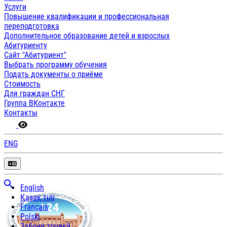
Услуги
Повышение квалификации и профессиональная
переподготовка
Дополнительное образование детей и взрослых
Абитуриенту
Сайт "Абитуриент"
Выбрать программу обучения
Подать документы о приёме
Стоимость
Для граждан СНГ
Группа ВКонтакте
Контакты
ENG
English
Қазақ тілі
Français
Polski
Забони тоҷикӣ