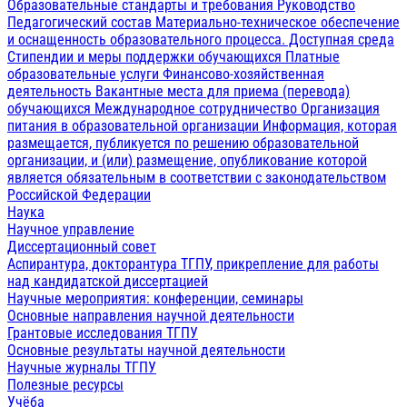
Образовательные стандарты и требования
Руководство
Педагогический состав
Материально-техническое обеспечение
и оснащенность образовательного процесса. Доступная среда
Стипендии и меры поддержки обучающихся
Платные
образовательные услуги
Финансово-хозяйственная
деятельность
Вакантные места для приема (перевода)
обучающихся
Международное сотрудничество
Организация
питания в образовательной организации
Информация, которая
размещается, публикуется по решению образовательной
организации, и (или) размещение, опубликование которой
является обязательным в соответствии с законодательством
Российской Федерации
Наука
Научное управление
Диссертационный совет
Аспирантура, докторантура ТГПУ, прикрепление для работы
над кандидатской диссертацией
Научные мероприятия: конференции, семинары
Основные направления научной деятельности
Грантовые исследования ТГПУ
Основные результаты научной деятельности
Научные журналы ТГПУ
Полезные ресурсы
Учёба