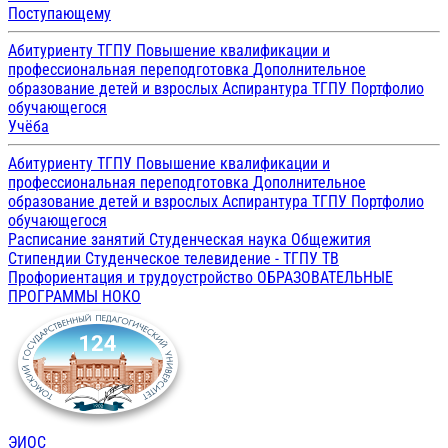
Поступающему
Абитуриенту ТГПУ
Повышение квалификации и
профессиональная переподготовка
Дополнительное
образование детей и взрослых
Аспирантура ТГПУ
Портфолио
обучающегося
Учёба
Абитуриенту ТГПУ
Повышение квалификации и
профессиональная переподготовка
Дополнительное
образование детей и взрослых
Аспирантура ТГПУ
Портфолио
обучающегося
Расписание занятий
Студенческая наука
Общежития
Стипендии
Студенческое телевидение - ТГПУ ТВ
Профориентация и трудоустройство
ОБРАЗОВАТЕЛЬНЫЕ
ПРОГРАММЫ
НОКО
ЭИОС