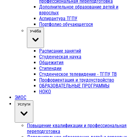
профессиональная переподготовка
Дополнительное образование детей и
взрослых
Аспирантура ТГПУ
Портфолио обучающегося
Учёба
Расписание занятий
Студенческая наука
Общежития
Стипендии
Студенческое телевидение - ТГПУ ТВ
Профориентация и трудоустройство
ОБРАЗОВАТЕЛЬНЫЕ ПРОГРАММЫ
НОКО
ЭИОС
Услуги
Повышение квалификации и профессиональная
переподготовка