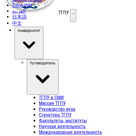
Tiếng Việt
العربية
ТГПУ
Открыть меню
日本語
中文
Университет
Путеводитель
ТГПУ в СМИ
Миссия ТГПУ
Руководство вуза
Структура ТГПУ
Факультеты, институты
Научная деятельность
Международная деятельность