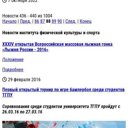
7 октября 2022
Новости 436 - 440 из 1004
Начало
|
Пред.
|
86
87
88
89
90
|
След.
|
Конец
Новости института физической культуры и спорта
XXXIV открытая Всероссийская массовая лыжная гонка
«Лыжня России - 2016»
Положение
Подробнее
29 февраля 2016
Первый открытый турнир по игре бампербол среди студентов
ТГПУ
Соревнования среди студентов университета ТГПУ пройдут с
26.03.16 по 27.03.16