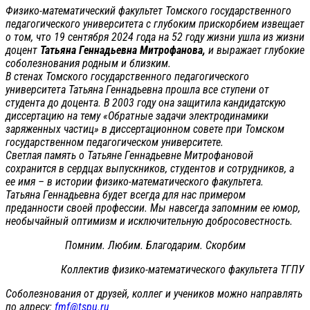
Физико-математический факультет Томского государственного
педагогического университета с глубоким прискорбием извещает
о том, что 19 сентября 2024 года на 52 году жизни ушла из жизни
доцент
Татьяна Геннадьевна Митрофанова,
и выражает глубокие
соболезнования родным и близким.
В стенах Томского государственного педагогического
университета Татьяна Геннадьевна прошла все ступени от
студента до доцента. В 2003 году она защитила кандидатскую
диссертацию на тему «Обратные задачи электродинамики
заряженных частиц» в диссертационном совете при Томском
государственном педагогическом университете.
Светлая память о Татьяне Геннадьевне Митрофановой
сохранится в сердцах выпускников, студентов и сотрудников, а
ее имя – в истории физико-математического факультета.
Татьяна Геннадьевна будет всегда для нас примером
преданности своей профессии. Мы навсегда запомним ее юмор,
необычайный оптимизм и исключительную добросовестность.
Помним. Любим. Благодарим. Скорбим
Коллектив физико-математического факультета ТГПУ
Соболезнования от друзей, коллег и учеников можно направлять
по адресу:
fmf@tspu.ru