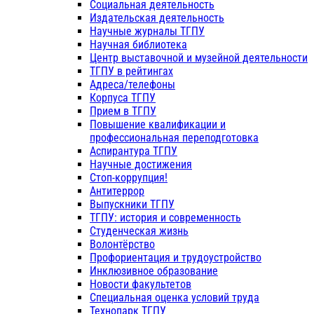
Социальная деятельность
Издательская деятельность
Научные журналы ТГПУ
Научная библиотека
Центр выставочной и музейной деятельности
ТГПУ в рейтингах
Адреса/телефоны
Корпуса ТГПУ
Прием в ТГПУ
Повышение квалификации и
профессиональная переподготовка
Аспирантура ТГПУ
Научные достижения
Стоп-коррупция!
Антитеррор
Выпускники ТГПУ
ТГПУ: история и современность
Студенческая жизнь
Волонтёрство
Профориентация и трудоустройство
Инклюзивное образование
Новости факультетов
Специальная оценка условий труда
Технопарк ТГПУ