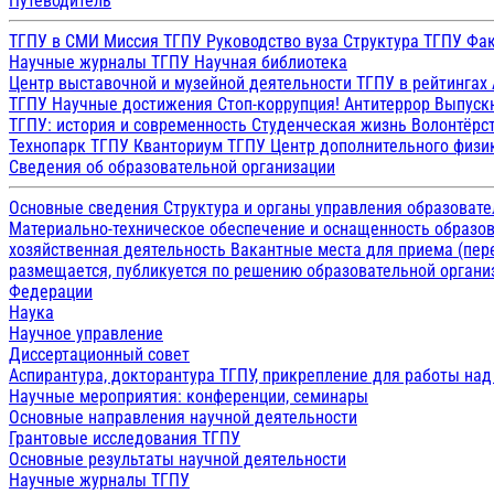
Путеводитель
ТГПУ в СМИ
Миссия ТГПУ
Руководство вуза
Структура ТГПУ
Фак
Научные журналы ТГПУ
Научная библиотека
Центр выставочной и музейной деятельности
ТГПУ в рейтингах
ТГПУ
Научные достижения
Стоп-коррупция!
Антитеррор
Выпуск
ТГПУ: история и современность
Студенческая жизнь
Волонтёрс
Технопарк ТГПУ
Кванториум ТГПУ
Центр дополнительного физик
Сведения об образовательной организации
Основные сведения
Структура и органы управления образоват
Материально-техническое обеспечение и оснащенность образов
хозяйственная деятельность
Вакантные места для приема (пе
размещается, публикуется по решению образовательной организ
Федерации
Наука
Научное управление
Диссертационный совет
Аспирантура, докторантура ТГПУ, прикрепление для работы на
Научные мероприятия: конференции, семинары
Основные направления научной деятельности
Грантовые исследования ТГПУ
Основные результаты научной деятельности
Научные журналы ТГПУ