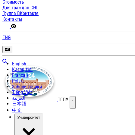
Стоимость
Для граждан СНГ
Группа ВКонтакте
Контакты
ENG
English
Қазақ тілі
Français
Polski
Забони тоҷикӣ
Tiếng Việt
العربية
ТГПУ
Открыть меню
日本語
中文
Университет