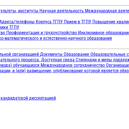
ультеты, институты
Научная деятельность
Международная деят
Адреса/телефоны
Корпуса ТГПУ
Прием в ТГПУ
Повышение квалиф
ники ТГПУ
тво
Профориентация и трудоустройство
Инклюзивное образован
о-математического и естественно-научного образования
ельной организацией
Документы
Образование
Образовательные с
ательного процесса. Доступная среда
Стипендии и меры подде
ревода) обучающихся
Международное сотрудничество
Организаци
ации, и (или) размещение, опубликование которой является обя
д кандидатской диссертацией