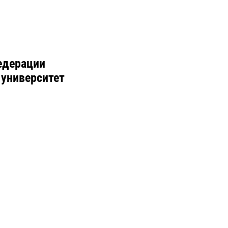
едерации
 университет