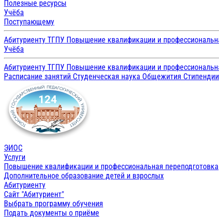
Полезные ресурсы
Учёба
Поступающему
Абитуриенту ТГПУ
Повышение квалификации и профессиональн
Учёба
Абитуриенту ТГПУ
Повышение квалификации и профессиональн
Расписание занятий
Студенческая наука
Общежития
Стипенди
ЭИОС
Услуги
Повышение квалификации и профессиональная переподготовка
Дополнительное образование детей и взрослых
Абитуриенту
Сайт "Абитуриент"
Выбрать программу обучения
Подать документы о приёме