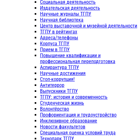
Социальная деятельность
Издательская деятельность
Научные журналы ТГПУ
Научная библиотека
Центр выставочной и музейной деятельности
ТГПУ в рейтингах
Адреса/телефоны
Корпуса ТГПУ
Прием в ТГПУ
Повышение квалификации и
профессиональная переподготовка
Аспирантура ТГПУ
Научные достижения
Стоп-коррупция!
Антитеррор
Выпускники ТГПУ
ТГПУ: история и современность
Студенческая жизнь
Волонтёрство
Профориентация и трудоустройство
Инклюзивное образование
Новости факультетов
Специальная оценка условий труда
Технопарк ТГПУ