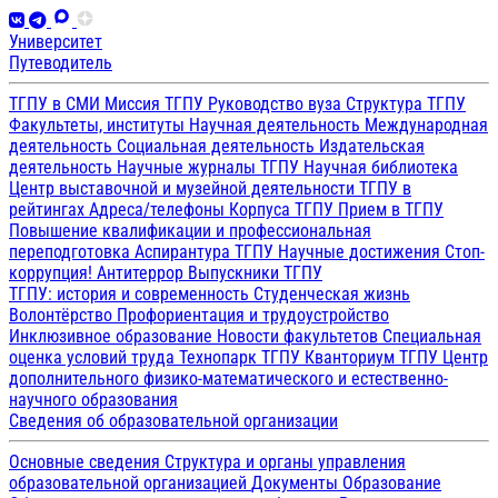
Университет
Путеводитель
ТГПУ в СМИ
Миссия ТГПУ
Руководство вуза
Структура ТГПУ
Факультеты, институты
Научная деятельность
Международная
деятельность
Социальная деятельность
Издательская
деятельность
Научные журналы ТГПУ
Научная библиотека
Центр выставочной и музейной деятельности
ТГПУ в
рейтингах
Адреса/телефоны
Корпуса ТГПУ
Прием в ТГПУ
Повышение квалификации и профессиональная
переподготовка
Аспирантура ТГПУ
Научные достижения
Стоп-
коррупция!
Антитеррор
Выпускники ТГПУ
ТГПУ: история и современность
Студенческая жизнь
Волонтёрство
Профориентация и трудоустройство
Инклюзивное образование
Новости факультетов
Специальная
оценка условий труда
Технопарк ТГПУ
Кванториум ТГПУ
Центр
дополнительного физико-математического и естественно-
научного образования
Сведения об образовательной организации
Основные сведения
Структура и органы управления
образовательной организацией
Документы
Образование