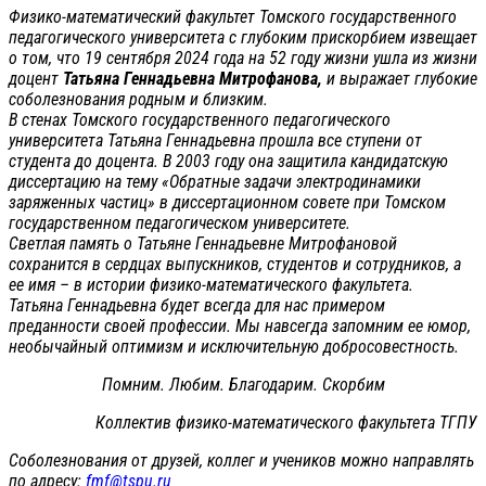
Физико-математический факультет Томского государственного
педагогического университета с глубоким прискорбием извещает
о том, что 19 сентября 2024 года на 52 году жизни ушла из жизни
доцент
Татьяна Геннадьевна Митрофанова,
и выражает глубокие
соболезнования родным и близким.
В стенах Томского государственного педагогического
университета Татьяна Геннадьевна прошла все ступени от
студента до доцента. В 2003 году она защитила кандидатскую
диссертацию на тему «Обратные задачи электродинамики
заряженных частиц» в диссертационном совете при Томском
государственном педагогическом университете.
Светлая память о Татьяне Геннадьевне Митрофановой
сохранится в сердцах выпускников, студентов и сотрудников, а
ее имя – в истории физико-математического факультета.
Татьяна Геннадьевна будет всегда для нас примером
преданности своей профессии. Мы навсегда запомним ее юмор,
необычайный оптимизм и исключительную добросовестность.
Помним. Любим. Благодарим. Скорбим
Коллектив физико-математического факультета ТГПУ
Соболезнования от друзей, коллег и учеников можно направлять
по адресу:
fmf@tspu.ru