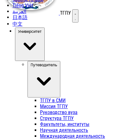
Tiếng Việt
العربية
ТГПУ
Открыть меню
日本語
中文
Университет
Путеводитель
ТГПУ в СМИ
Миссия ТГПУ
Руководство вуза
Структура ТГПУ
Факультеты, институты
Научная деятельность
Международная деятельность