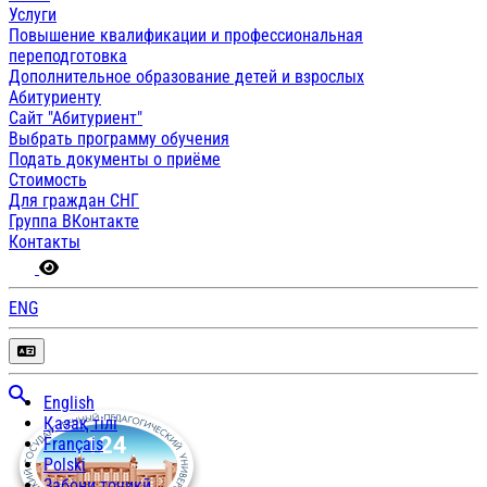
Услуги
Повышение квалификации и профессиональная
переподготовка
Дополнительное образование детей и взрослых
Абитуриенту
Сайт "Абитуриент"
Выбрать программу обучения
Подать документы о приёме
Стоимость
Для граждан СНГ
Группа ВКонтакте
Контакты
ENG
English
Қазақ тілі
Français
Polski
Забони тоҷикӣ