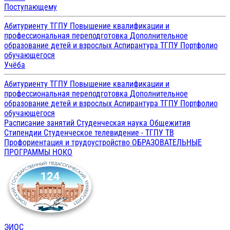
Поступающему
Абитуриенту ТГПУ
Повышение квалификации и
профессиональная переподготовка
Дополнительное
образование детей и взрослых
Аспирантура ТГПУ
Портфолио
обучающегося
Учёба
Абитуриенту ТГПУ
Повышение квалификации и
профессиональная переподготовка
Дополнительное
образование детей и взрослых
Аспирантура ТГПУ
Портфолио
обучающегося
Расписание занятий
Студенческая наука
Общежития
Стипендии
Студенческое телевидение - ТГПУ ТВ
Профориентация и трудоустройство
ОБРАЗОВАТЕЛЬНЫЕ
ПРОГРАММЫ
НОКО
ЭИОС