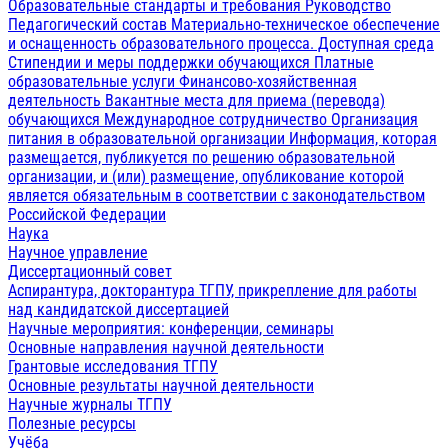
Образовательные стандарты и требования
Руководство
Педагогический состав
Материально-техническое обеспечение
и оснащенность образовательного процесса. Доступная среда
Стипендии и меры поддержки обучающихся
Платные
образовательные услуги
Финансово-хозяйственная
деятельность
Вакантные места для приема (перевода)
обучающихся
Международное сотрудничество
Организация
питания в образовательной организации
Информация, которая
размещается, публикуется по решению образовательной
организации, и (или) размещение, опубликование которой
является обязательным в соответствии с законодательством
Российской Федерации
Наука
Научное управление
Диссертационный совет
Аспирантура, докторантура ТГПУ, прикрепление для работы
над кандидатской диссертацией
Научные мероприятия: конференции, семинары
Основные направления научной деятельности
Грантовые исследования ТГПУ
Основные результаты научной деятельности
Научные журналы ТГПУ
Полезные ресурсы
Учёба