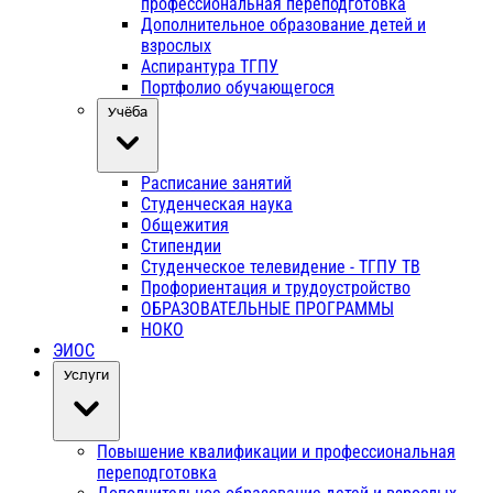
профессиональная переподготовка
Дополнительное образование детей и
взрослых
Аспирантура ТГПУ
Портфолио обучающегося
Учёба
Расписание занятий
Студенческая наука
Общежития
Стипендии
Студенческое телевидение - ТГПУ ТВ
Профориентация и трудоустройство
ОБРАЗОВАТЕЛЬНЫЕ ПРОГРАММЫ
НОКО
ЭИОС
Услуги
Повышение квалификации и профессиональная
переподготовка