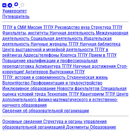
Университет
Путеводитель
ТГПУ в СМИ
Миссия ТГПУ
Руководство вуза
Структура ТГПУ
Факультеты, институты
Научная деятельность
Международная
деятельность
Социальная деятельность
Издательская
деятельность
Научные журналы ТГПУ
Научная библиотека
Центр выставочной и музейной деятельности
ТГПУ в
рейтингах
Адреса/телефоны
Корпуса ТГПУ
Прием в ТГПУ
Повышение квалификации и профессиональная
переподготовка
Аспирантура ТГПУ
Научные достижения
Стоп-
коррупция!
Антитеррор
Выпускники ТГПУ
ТГПУ: история и современность
Студенческая жизнь
Волонтёрство
Профориентация и трудоустройство
Инклюзивное образование
Новости факультетов
Специальная
оценка условий труда
Технопарк ТГПУ
Кванториум ТГПУ
Центр
дополнительного физико-математического и естественно-
научного образования
Сведения об образовательной организации
Основные сведения
Структура и органы управления
образовательной организацией
Документы
Образование