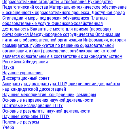
Образовательные стандарты и требования
Руководство
Педагогический состав
Материально-техническое обеспечение
и оснащенность образовательного процесса. Доступная среда
Стипендии и меры поддержки обучающихся
Платные
образовательные услуги
Финансово-хозяйственная
деятельность
Вакантные места для приема (перевода)
обучающихся
Международное сотрудничество
Организация
питания в образовательной организации
Информация, которая
размещается, публикуется по решению образовательной
организации, и (или) размещение, опубликование которой
является обязательным в соответствии с законодательством
Российской Федерации
Наука
Научное управление
Диссертационный совет
Аспирантура, докторантура ТГПУ, прикрепление для работы
над кандидатской диссертацией
Научные мероприятия: конференции, семинары
Основные направления научной деятельности
Грантовые исследования ТГПУ
Основные результаты научной деятельности
Научные журналы ТГПУ
Полезные ресурсы
Учёба