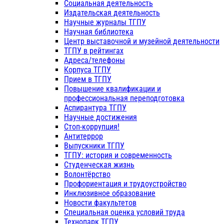
Социальная деятельность
Издательская деятельность
Научные журналы ТГПУ
Научная библиотека
Центр выставочной и музейной деятельности
ТГПУ в рейтингах
Адреса/телефоны
Корпуса ТГПУ
Прием в ТГПУ
Повышение квалификации и
профессиональная переподготовка
Аспирантура ТГПУ
Научные достижения
Стоп-коррупция!
Антитеррор
Выпускники ТГПУ
ТГПУ: история и современность
Студенческая жизнь
Волонтёрство
Профориентация и трудоустройство
Инклюзивное образование
Новости факультетов
Специальная оценка условий труда
Технопарк ТГПУ