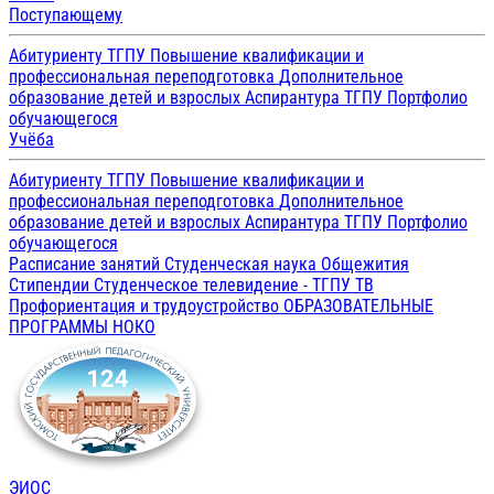
Поступающему
Абитуриенту ТГПУ
Повышение квалификации и
профессиональная переподготовка
Дополнительное
образование детей и взрослых
Аспирантура ТГПУ
Портфолио
обучающегося
Учёба
Абитуриенту ТГПУ
Повышение квалификации и
профессиональная переподготовка
Дополнительное
образование детей и взрослых
Аспирантура ТГПУ
Портфолио
обучающегося
Расписание занятий
Студенческая наука
Общежития
Стипендии
Студенческое телевидение - ТГПУ ТВ
Профориентация и трудоустройство
ОБРАЗОВАТЕЛЬНЫЕ
ПРОГРАММЫ
НОКО
ЭИОС