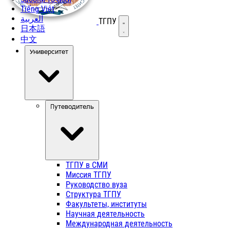
Tiếng Việt
العربية
ТГПУ
Открыть меню
日本語
中文
Университет
Путеводитель
ТГПУ в СМИ
Миссия ТГПУ
Руководство вуза
Структура ТГПУ
Факультеты, институты
Научная деятельность
Международная деятельность