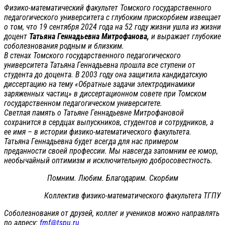
Физико-математический факультет Томского государственного
педагогического университета с глубоким прискорбием извещает
о том, что 19 сентября 2024 года на 52 году жизни ушла из жизни
доцент
Татьяна Геннадьевна Митрофанова,
и выражает глубокие
соболезнования родным и близким.
В стенах Томского государственного педагогического
университета Татьяна Геннадьевна прошла все ступени от
студента до доцента. В 2003 году она защитила кандидатскую
диссертацию на тему «Обратные задачи электродинамики
заряженных частиц» в диссертационном совете при Томском
государственном педагогическом университете.
Светлая память о Татьяне Геннадьевне Митрофановой
сохранится в сердцах выпускников, студентов и сотрудников, а
ее имя – в истории физико-математического факультета.
Татьяна Геннадьевна будет всегда для нас примером
преданности своей профессии. Мы навсегда запомним ее юмор,
необычайный оптимизм и исключительную добросовестность.
Помним. Любим. Благодарим. Скорбим
Коллектив физико-математического факультета ТГПУ
Соболезнования от друзей, коллег и учеников можно направлять
по адресу:
fmf@tspu.ru