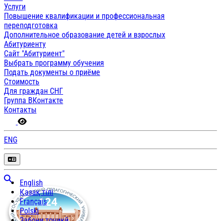
Услуги
Повышение квалификации и профессиональная
переподготовка
Дополнительное образование детей и взрослых
Абитуриенту
Сайт "Абитуриент"
Выбрать программу обучения
Подать документы о приёме
Стоимость
Для граждан СНГ
Группа ВКонтакте
Контакты
ENG
English
Қазақ тілі
Français
Polski
Забони тоҷикӣ