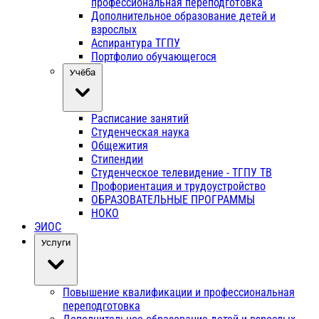
профессиональная переподготовка
Дополнительное образование детей и
взрослых
Аспирантура ТГПУ
Портфолио обучающегося
Учёба
Расписание занятий
Студенческая наука
Общежития
Стипендии
Студенческое телевидение - ТГПУ ТВ
Профориентация и трудоустройство
ОБРАЗОВАТЕЛЬНЫЕ ПРОГРАММЫ
НОКО
ЭИОС
Услуги
Повышение квалификации и профессиональная
переподготовка