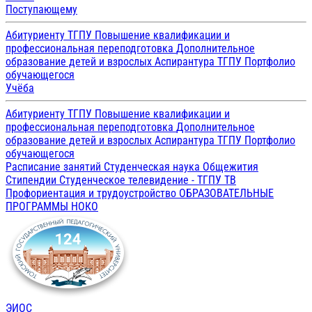
Поступающему
Абитуриенту ТГПУ
Повышение квалификации и
профессиональная переподготовка
Дополнительное
образование детей и взрослых
Аспирантура ТГПУ
Портфолио
обучающегося
Учёба
Абитуриенту ТГПУ
Повышение квалификации и
профессиональная переподготовка
Дополнительное
образование детей и взрослых
Аспирантура ТГПУ
Портфолио
обучающегося
Расписание занятий
Студенческая наука
Общежития
Стипендии
Студенческое телевидение - ТГПУ ТВ
Профориентация и трудоустройство
ОБРАЗОВАТЕЛЬНЫЕ
ПРОГРАММЫ
НОКО
ЭИОС