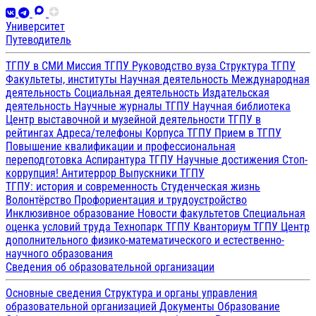
Университет
Путеводитель
ТГПУ в СМИ
Миссия ТГПУ
Руководство вуза
Структура ТГПУ
Факультеты, институты
Научная деятельность
Международная
деятельность
Социальная деятельность
Издательская
деятельность
Научные журналы ТГПУ
Научная библиотека
Центр выставочной и музейной деятельности
ТГПУ в
рейтингах
Адреса/телефоны
Корпуса ТГПУ
Прием в ТГПУ
Повышение квалификации и профессиональная
переподготовка
Аспирантура ТГПУ
Научные достижения
Стоп-
коррупция!
Антитеррор
Выпускники ТГПУ
ТГПУ: история и современность
Студенческая жизнь
Волонтёрство
Профориентация и трудоустройство
Инклюзивное образование
Новости факультетов
Специальная
оценка условий труда
Технопарк ТГПУ
Кванториум ТГПУ
Центр
дополнительного физико-математического и естественно-
научного образования
Сведения об образовательной организации
Основные сведения
Структура и органы управления
образовательной организацией
Документы
Образование