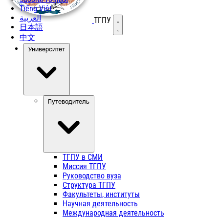
Tiếng Việt
العربية
ТГПУ
Открыть меню
日本語
中文
Университет
Путеводитель
ТГПУ в СМИ
Миссия ТГПУ
Руководство вуза
Структура ТГПУ
Факультеты, институты
Научная деятельность
Международная деятельность