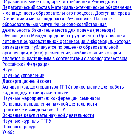
Образовательные стандарты и требования
Руководство
Педагогический состав
Материально-техническое обеспечение
и оснащенность образовательного процесса. Доступная среда
Стипендии и меры поддержки обучающихся
Платные
образовательные услуги
Финансово-хозяйственная
деятельность
Вакантные места для приема (перевода)
обучающихся
Международное сотрудничество
Организация
питания в образовательной организации
Информация, которая
размещается, публикуется по решению образовательной
организации, и (или) размещение, опубликование которой
является обязательным в соответствии с законодательством
Российской Федерации
Наука
Научное управление
Диссертационный совет
Аспирантура, докторантура ТГПУ, прикрепление для работы
над кандидатской диссертацией
Научные мероприятия: конференции, семинары
Основные направления научной деятельности
Грантовые исследования ТГПУ
Основные результаты научной деятельности
Научные журналы ТГПУ
Полезные ресурсы
Учёба