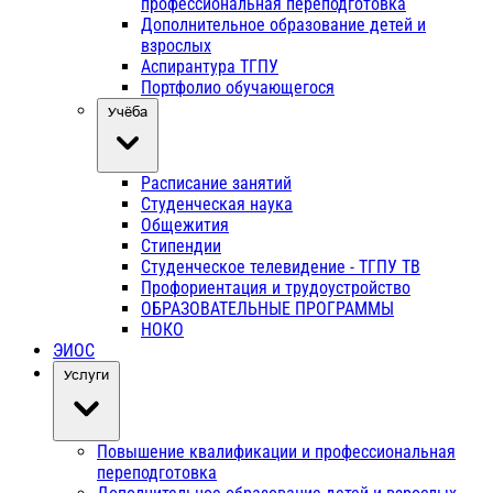
профессиональная переподготовка
Дополнительное образование детей и
взрослых
Аспирантура ТГПУ
Портфолио обучающегося
Учёба
Расписание занятий
Студенческая наука
Общежития
Стипендии
Студенческое телевидение - ТГПУ ТВ
Профориентация и трудоустройство
ОБРАЗОВАТЕЛЬНЫЕ ПРОГРАММЫ
НОКО
ЭИОС
Услуги
Повышение квалификации и профессиональная
переподготовка