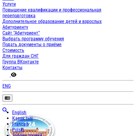
Услуги
Повышение квалификации и профессиональная
переподготовка
Дополнительное образование детей и взрослых
Абитуриенту
Сайт "Абитуриент"
Выбрать программу обучения
Подать документы о приёме
Стоимость
Для граждан СНГ
Группа ВКонтакте
Контакты
ENG
English
Қазақ тілі
Français
Polski
Забони тоҷикӣ