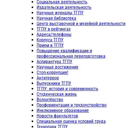
Социальная деятельность
Издательская деятельность
Научные журналы ТГПУ
Научная библиотека
Центр выставочной и музейной деятельности
ТГПУ в рейтингах
Адреса/телефоны
Корпуса ТГПУ
Прием в ТГПУ
Повышение квалификации и
профессиональная переподготовка
Аспирантура ТГПУ
Научные достижения
Стоп-коррупция!
Антитеррор
Выпускники ТГПУ
ТГПУ: история и современность
Студенческая жизнь
Волонтёрство
Профориентация и трудоустройство
Инклюзивное образование
Новости факультетов
Специальная оценка условий труда
Технопарк ТГПУ