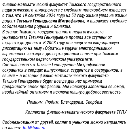
Физико-математический факультет Томского государственного
педагогического университета с глубоким прискорбием извещает
о том, что 19 сентября 2024 года на 52 году жизни ушла из жизни
доцент
Татьяна Геннадьевна Митрофанова,
и выражает глубокие
соболезнования родным и близким.
В стенах Томского государственного педагогического
университета Татьяна Геннадьевна прошла все ступени от
студента до доцента. В 2003 году она защитила кандидатскую
диссертацию на тему «Обратные задачи электродинамики
заряженных частиц» в диссертационном совете при Томском
государственном педагогическом университете.
Светлая память о Татьяне Геннадьевне Митрофановой
сохранится в сердцах выпускников, студентов и сотрудников, а
ее имя – в истории физико-математического факультета.
Татьяна Геннадьевна будет всегда для нас примером
преданности своей профессии. Мы навсегда запомним ее юмор,
необычайный оптимизм и исключительную добросовестность.
Помним. Любим. Благодарим. Скорбим
Коллектив физико-математического факультета ТГПУ
Соболезнования от друзей, коллег и учеников можно направлять
по адресу:
fmf@tspu.ru