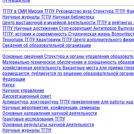
Путеводитель
ТГПУ в СМИ
Миссия ТГПУ
Руководство вуза
Структура ТГПУ
Фак
Научные журналы ТГПУ
Научная библиотека
Центр выставочной и музейной деятельности
ТГПУ в рейтингах
ТГПУ
Научные достижения
Стоп-коррупция!
Антитеррор
Выпуск
ТГПУ: история и современность
Студенческая жизнь
Волонтёрс
Технопарк ТГПУ
Кванториум ТГПУ
Центр дополнительного физик
Сведения об образовательной организации
Основные сведения
Структура и органы управления образоват
Материально-техническое обеспечение и оснащенность образов
хозяйственная деятельность
Вакантные места для приема (пе
размещается, публикуется по решению образовательной организ
Федерации
Наука
Научное управление
Диссертационный совет
Аспирантура, докторантура ТГПУ, прикрепление для работы на
Научные мероприятия: конференции, семинары
Основные направления научной деятельности
Грантовые исследования ТГПУ
Основные результаты научной деятельности
Научные журналы ТГПУ