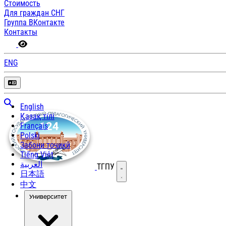
Стоимость
Для граждан СНГ
Группа ВКонтакте
Контакты
ENG
English
Қазақ тілі
Français
Polski
Забони тоҷикӣ
Tiếng Việt
العربية
ТГПУ
Открыть меню
日本語
中文
Университет