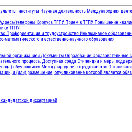
ультеты, институты
Научная деятельность
Международная деят
Адреса/телефоны
Корпуса ТГПУ
Прием в ТГПУ
Повышение квалиф
ники ТГПУ
тво
Профориентация и трудоустройство
Инклюзивное образован
о-математического и естественно-научного образования
ельной организацией
Документы
Образование
Образовательные с
ательного процесса. Доступная среда
Стипендии и меры подде
ревода) обучающихся
Международное сотрудничество
Организаци
ации, и (или) размещение, опубликование которой является обя
д кандидатской диссертацией