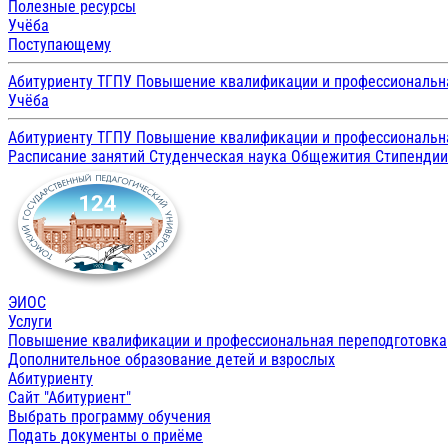
Полезные ресурсы
Учёба
Поступающему
Абитуриенту ТГПУ
Повышение квалификации и профессиональн
Учёба
Абитуриенту ТГПУ
Повышение квалификации и профессиональн
Расписание занятий
Студенческая наука
Общежития
Стипенди
ЭИОС
Услуги
Повышение квалификации и профессиональная переподготовка
Дополнительное образование детей и взрослых
Абитуриенту
Сайт "Абитуриент"
Выбрать программу обучения
Подать документы о приёме