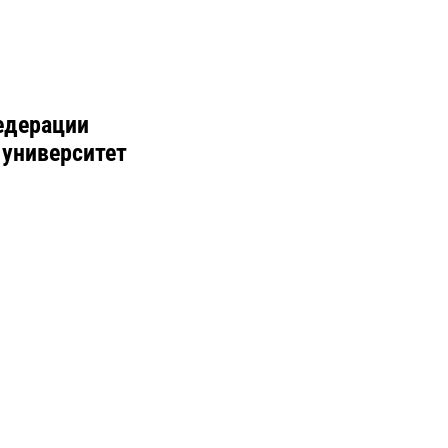
едерации
 университет