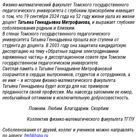
Физико-математический факультет Томского государственного
педагогического университета с глубоким прискорбием извещает
о том, что 19 сентября 2024 года на 52 году жизни ушла из жизни
доцент
Татьяна Геннадьевна Митрофанова,
и выражает глубокие
соболезнования родным и близким.
В стенах Томского государственного педагогического
университета Татьяна Геннадьевна прошла все ступени от
студента до доцента. В 2003 году она защитила кандидатскую
диссертацию на тему «Обратные задачи электродинамики
заряженных частиц» в диссертационном совете при Томском
государственном педагогическом университете.
Светлая память о Татьяне Геннадьевне Митрофановой
сохранится в сердцах выпускников, студентов и сотрудников, а
ее имя – в истории физико-математического факультета.
Татьяна Геннадьевна будет всегда для нас примером
преданности своей профессии. Мы навсегда запомним ее юмор,
необычайный оптимизм и исключительную добросовестность.
Помним. Любим. Благодарим. Скорбим
Коллектив физико-математического факультета ТГПУ
Соболезнования от друзей, коллег и учеников можно направлять
по адресу:
fmf@tspu.ru