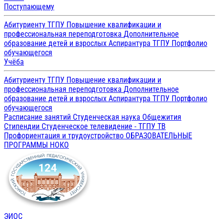
Поступающему
Абитуриенту ТГПУ
Повышение квалификации и
профессиональная переподготовка
Дополнительное
образование детей и взрослых
Аспирантура ТГПУ
Портфолио
обучающегося
Учёба
Абитуриенту ТГПУ
Повышение квалификации и
профессиональная переподготовка
Дополнительное
образование детей и взрослых
Аспирантура ТГПУ
Портфолио
обучающегося
Расписание занятий
Студенческая наука
Общежития
Стипендии
Студенческое телевидение - ТГПУ ТВ
Профориентация и трудоустройство
ОБРАЗОВАТЕЛЬНЫЕ
ПРОГРАММЫ
НОКО
ЭИОС