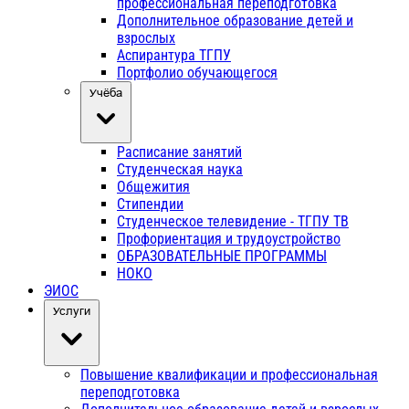
профессиональная переподготовка
Дополнительное образование детей и
взрослых
Аспирантура ТГПУ
Портфолио обучающегося
Учёба
Расписание занятий
Студенческая наука
Общежития
Стипендии
Студенческое телевидение - ТГПУ ТВ
Профориентация и трудоустройство
ОБРАЗОВАТЕЛЬНЫЕ ПРОГРАММЫ
НОКО
ЭИОС
Услуги
Повышение квалификации и профессиональная
переподготовка