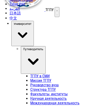
Tiếng Việt
العربية
ТГПУ
Открыть меню
日本語
中文
Университет
Путеводитель
ТГПУ в СМИ
Миссия ТГПУ
Руководство вуза
Структура ТГПУ
Факультеты, институты
Научная деятельность
Международная деятельность