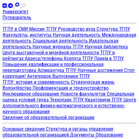
Университет
Путеводитель
ТГПУ в СМИ
Миссия ТГПУ
Руководство вуза
Структура ТГПУ
Факультеты, институты
Научная деятельность
Международная
деятельность
Социальная деятельность
Издательская
деятельность
Научные журналы ТГПУ
Научная библиотека
Центр выставочной и музейной деятельности
ТГПУ в
рейтингах
Адреса/телефоны
Корпуса ТГПУ
Прием в ТГПУ
Повышение квалификации и профессиональная
переподготовка
Аспирантура ТГПУ
Научные достижения
Стоп-
коррупция!
Антитеррор
Выпускники ТГПУ
ТГПУ: история и современность
Студенческая жизнь
Волонтёрство
Профориентация и трудоустройство
Инклюзивное образование
Новости факультетов
Специальная
оценка условий труда
Технопарк ТГПУ
Кванториум ТГПУ
Центр
дополнительного физико-математического и естественно-
научного образования
Сведения об образовательной организации
Основные сведения
Структура и органы управления
образовательной организацией
Документы
Образование