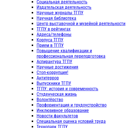
Социальная деятельность
Издательская деятельность
Научные журналы ТГПУ
Научная библиотека
Центр выставочной и музейной деятельности
ТГПУ в рейтингах
Адреса/телефоны
Корпуса ТГПУ
Прием в ТГПУ
Повышение квалификации и
профессиональная переподготовка
Аспирантура ТГПУ
Научные достижения
Стоп-коррупция!
Антитеррор
Выпускники ТГПУ
ТГПУ: история и современность
Студенческая жизнь
Волонтёрство
Профориентация и трудоустройство
Инклюзивное образование
Новости факультетов
Специальная оценка условий труда
Технопарк ТГПУ