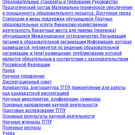
Образовательные стандарты и требования
Руководство
Педагогический состав
Материально-техническое обеспечение
и оснащенность образовательного процесса. Доступная среда
Стипендии и меры поддержки обучающихся
Платные
образовательные услуги
Финансово-хозяйственная
деятельность
Вакантные места для приема (перевода)
обучающихся
Международное сотрудничество
Организация
питания в образовательной организации
Информация, которая
размещается, публикуется по решению образовательной
организации, и (или) размещение, опубликование которой
является обязательным в соответствии с законодательством
Российской Федерации
Наука
Научное управление
Диссертационный совет
Аспирантура, докторантура ТГПУ, прикрепление для работы
над кандидатской диссертацией
Научные мероприятия: конференции, семинары
Основные направления научной деятельности
Грантовые исследования ТГПУ
Основные результаты научной деятельности
Научные журналы ТГПУ
Полезные ресурсы
Учёба