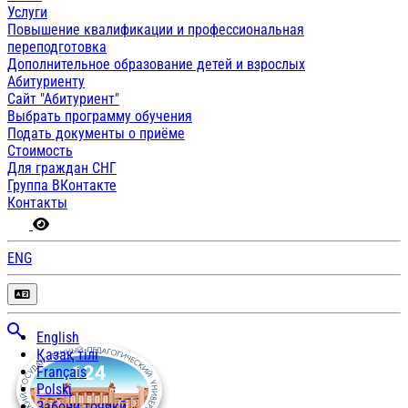
Услуги
Повышение квалификации и профессиональная
переподготовка
Дополнительное образование детей и взрослых
Абитуриенту
Сайт "Абитуриент"
Выбрать программу обучения
Подать документы о приёме
Стоимость
Для граждан СНГ
Группа ВКонтакте
Контакты
ENG
English
Қазақ тілі
Français
Polski
Забони тоҷикӣ