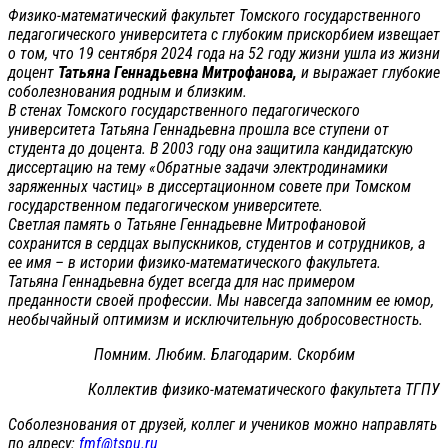
Физико-математический факультет Томского государственного
педагогического университета с глубоким прискорбием извещает
о том, что 19 сентября 2024 года на 52 году жизни ушла из жизни
доцент
Татьяна Геннадьевна Митрофанова,
и выражает глубокие
соболезнования родным и близким.
В стенах Томского государственного педагогического
университета Татьяна Геннадьевна прошла все ступени от
студента до доцента. В 2003 году она защитила кандидатскую
диссертацию на тему «Обратные задачи электродинамики
заряженных частиц» в диссертационном совете при Томском
государственном педагогическом университете.
Светлая память о Татьяне Геннадьевне Митрофановой
сохранится в сердцах выпускников, студентов и сотрудников, а
ее имя – в истории физико-математического факультета.
Татьяна Геннадьевна будет всегда для нас примером
преданности своей профессии. Мы навсегда запомним ее юмор,
необычайный оптимизм и исключительную добросовестность.
Помним. Любим. Благодарим. Скорбим
Коллектив физико-математического факультета ТГПУ
Соболезнования от друзей, коллег и учеников можно направлять
по адресу:
fmf@tspu.ru