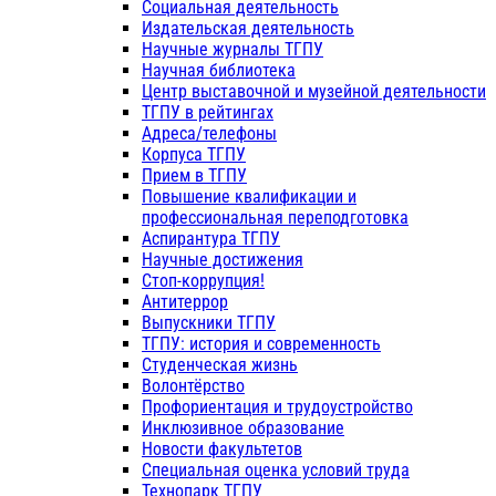
Социальная деятельность
Издательская деятельность
Научные журналы ТГПУ
Научная библиотека
Центр выставочной и музейной деятельности
ТГПУ в рейтингах
Адреса/телефоны
Корпуса ТГПУ
Прием в ТГПУ
Повышение квалификации и
профессиональная переподготовка
Аспирантура ТГПУ
Научные достижения
Стоп-коррупция!
Антитеррор
Выпускники ТГПУ
ТГПУ: история и современность
Студенческая жизнь
Волонтёрство
Профориентация и трудоустройство
Инклюзивное образование
Новости факультетов
Специальная оценка условий труда
Технопарк ТГПУ