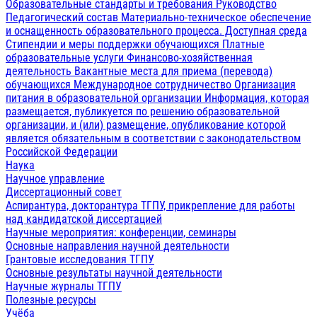
Образовательные стандарты и требования
Руководство
Педагогический состав
Материально-техническое обеспечение
и оснащенность образовательного процесса. Доступная среда
Стипендии и меры поддержки обучающихся
Платные
образовательные услуги
Финансово-хозяйственная
деятельность
Вакантные места для приема (перевода)
обучающихся
Международное сотрудничество
Организация
питания в образовательной организации
Информация, которая
размещается, публикуется по решению образовательной
организации, и (или) размещение, опубликование которой
является обязательным в соответствии с законодательством
Российской Федерации
Наука
Научное управление
Диссертационный совет
Аспирантура, докторантура ТГПУ, прикрепление для работы
над кандидатской диссертацией
Научные мероприятия: конференции, семинары
Основные направления научной деятельности
Грантовые исследования ТГПУ
Основные результаты научной деятельности
Научные журналы ТГПУ
Полезные ресурсы
Учёба