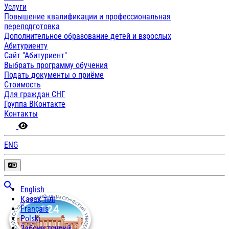
Услуги
Повышение квалификации и профессиональная
переподготовка
Дополнительное образование детей и взрослых
Абитуриенту
Сайт "Абитуриент"
Выбрать программу обучения
Подать документы о приёме
Стоимость
Для граждан СНГ
Группа ВКонтакте
Контакты
ENG
English
Қазақ тілі
Français
Polski
Забони тоҷикӣ