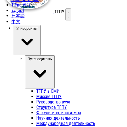
Tiếng Việt
العربية
ТГПУ
Открыть меню
日本語
中文
Университет
Путеводитель
ТГПУ в СМИ
Миссия ТГПУ
Руководство вуза
Структура ТГПУ
Факультеты, институты
Научная деятельность
Международная деятельность