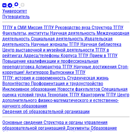
Университет
Путеводитель
ТГПУ в СМИ
Миссия ТГПУ
Руководство вуза
Структура ТГПУ
Факультеты, институты
Научная деятельность
Международная
деятельность
Социальная деятельность
Издательская
деятельность
Научные журналы ТГПУ
Научная библиотека
Центр выставочной и музейной деятельности
ТГПУ в
рейтингах
Адреса/телефоны
Корпуса ТГПУ
Прием в ТГПУ
Повышение квалификации и профессиональная
переподготовка
Аспирантура ТГПУ
Научные достижения
Стоп-
коррупция!
Антитеррор
Выпускники ТГПУ
ТГПУ: история и современность
Студенческая жизнь
Волонтёрство
Профориентация и трудоустройство
Инклюзивное образование
Новости факультетов
Специальная
оценка условий труда
Технопарк ТГПУ
Кванториум ТГПУ
Центр
дополнительного физико-математического и естественно-
научного образования
Сведения об образовательной организации
Основные сведения
Структура и органы управления
образовательной организацией
Документы
Образование