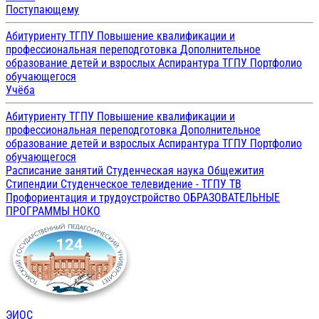
Поступающему
Абитуриенту ТГПУ
Повышение квалификации и
профессиональная переподготовка
Дополнительное
образование детей и взрослых
Аспирантура ТГПУ
Портфолио
обучающегося
Учёба
Абитуриенту ТГПУ
Повышение квалификации и
профессиональная переподготовка
Дополнительное
образование детей и взрослых
Аспирантура ТГПУ
Портфолио
обучающегося
Расписание занятий
Студенческая наука
Общежития
Стипендии
Студенческое телевидение - ТГПУ ТВ
Профориентация и трудоустройство
ОБРАЗОВАТЕЛЬНЫЕ
ПРОГРАММЫ
НОКО
ЭИОС