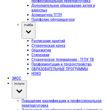
профессиональная переподготовка
Дополнительное образование детей и
взрослых
Аспирантура ТГПУ
Портфолио обучающегося
Учёба
Расписание занятий
Студенческая наука
Общежития
Стипендии
Студенческое телевидение - ТГПУ ТВ
Профориентация и трудоустройство
ОБРАЗОВАТЕЛЬНЫЕ ПРОГРАММЫ
НОКО
ЭИОС
Услуги
Повышение квалификации и профессиональная
переподготовка