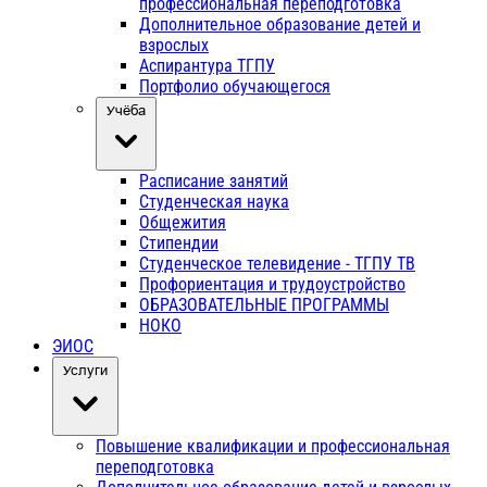
профессиональная переподготовка
Дополнительное образование детей и
взрослых
Аспирантура ТГПУ
Портфолио обучающегося
Учёба
Расписание занятий
Студенческая наука
Общежития
Стипендии
Студенческое телевидение - ТГПУ ТВ
Профориентация и трудоустройство
ОБРАЗОВАТЕЛЬНЫЕ ПРОГРАММЫ
НОКО
ЭИОС
Услуги
Повышение квалификации и профессиональная
переподготовка