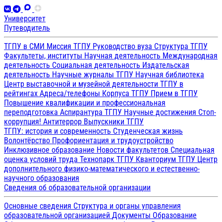
Университет
Путеводитель
ТГПУ в СМИ
Миссия ТГПУ
Руководство вуза
Структура ТГПУ
Факультеты, институты
Научная деятельность
Международная
деятельность
Социальная деятельность
Издательская
деятельность
Научные журналы ТГПУ
Научная библиотека
Центр выставочной и музейной деятельности
ТГПУ в
рейтингах
Адреса/телефоны
Корпуса ТГПУ
Прием в ТГПУ
Повышение квалификации и профессиональная
переподготовка
Аспирантура ТГПУ
Научные достижения
Стоп-
коррупция!
Антитеррор
Выпускники ТГПУ
ТГПУ: история и современность
Студенческая жизнь
Волонтёрство
Профориентация и трудоустройство
Инклюзивное образование
Новости факультетов
Специальная
оценка условий труда
Технопарк ТГПУ
Кванториум ТГПУ
Центр
дополнительного физико-математического и естественно-
научного образования
Сведения об образовательной организации
Основные сведения
Структура и органы управления
образовательной организацией
Документы
Образование