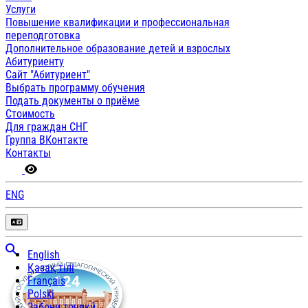
Услуги
Повышение квалификации и профессиональная
переподготовка
Дополнительное образование детей и взрослых
Абитуриенту
Сайт "Абитуриент"
Выбрать программу обучения
Подать документы о приёме
Стоимость
Для граждан СНГ
Группа ВКонтакте
Контакты
ENG
English
Қазақ тілі
Français
Polski
Забони тоҷикӣ