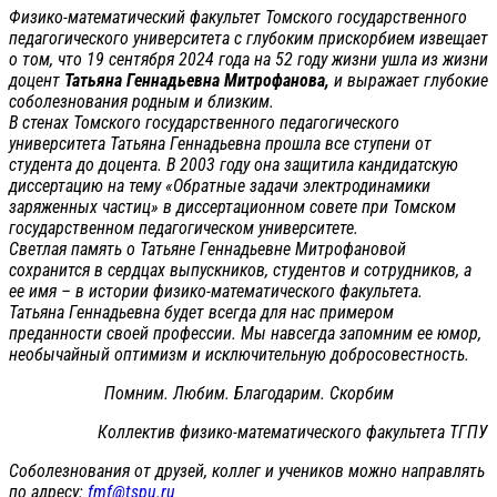
Физико-математический факультет Томского государственного
педагогического университета с глубоким прискорбием извещает
о том, что 19 сентября 2024 года на 52 году жизни ушла из жизни
доцент
Татьяна Геннадьевна Митрофанова,
и выражает глубокие
соболезнования родным и близким.
В стенах Томского государственного педагогического
университета Татьяна Геннадьевна прошла все ступени от
студента до доцента. В 2003 году она защитила кандидатскую
диссертацию на тему «Обратные задачи электродинамики
заряженных частиц» в диссертационном совете при Томском
государственном педагогическом университете.
Светлая память о Татьяне Геннадьевне Митрофановой
сохранится в сердцах выпускников, студентов и сотрудников, а
ее имя – в истории физико-математического факультета.
Татьяна Геннадьевна будет всегда для нас примером
преданности своей профессии. Мы навсегда запомним ее юмор,
необычайный оптимизм и исключительную добросовестность.
Помним. Любим. Благодарим. Скорбим
Коллектив физико-математического факультета ТГПУ
Соболезнования от друзей, коллег и учеников можно направлять
по адресу:
fmf@tspu.ru