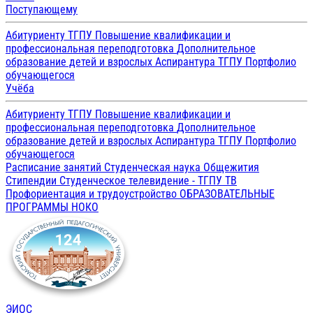
Поступающему
Абитуриенту ТГПУ
Повышение квалификации и
профессиональная переподготовка
Дополнительное
образование детей и взрослых
Аспирантура ТГПУ
Портфолио
обучающегося
Учёба
Абитуриенту ТГПУ
Повышение квалификации и
профессиональная переподготовка
Дополнительное
образование детей и взрослых
Аспирантура ТГПУ
Портфолио
обучающегося
Расписание занятий
Студенческая наука
Общежития
Стипендии
Студенческое телевидение - ТГПУ ТВ
Профориентация и трудоустройство
ОБРАЗОВАТЕЛЬНЫЕ
ПРОГРАММЫ
НОКО
ЭИОС