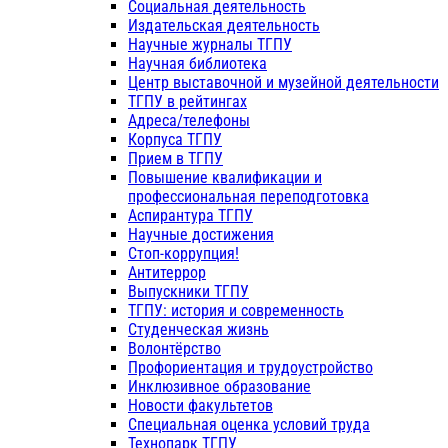
Социальная деятельность
Издательская деятельность
Научные журналы ТГПУ
Научная библиотека
Центр выставочной и музейной деятельности
ТГПУ в рейтингах
Адреса/телефоны
Корпуса ТГПУ
Прием в ТГПУ
Повышение квалификации и
профессиональная переподготовка
Аспирантура ТГПУ
Научные достижения
Стоп-коррупция!
Антитеррор
Выпускники ТГПУ
ТГПУ: история и современность
Студенческая жизнь
Волонтёрство
Профориентация и трудоустройство
Инклюзивное образование
Новости факультетов
Специальная оценка условий труда
Технопарк ТГПУ