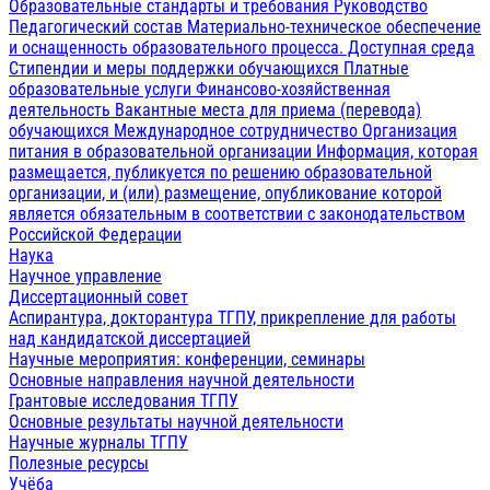
Образовательные стандарты и требования
Руководство
Педагогический состав
Материально-техническое обеспечение
и оснащенность образовательного процесса. Доступная среда
Стипендии и меры поддержки обучающихся
Платные
образовательные услуги
Финансово-хозяйственная
деятельность
Вакантные места для приема (перевода)
обучающихся
Международное сотрудничество
Организация
питания в образовательной организации
Информация, которая
размещается, публикуется по решению образовательной
организации, и (или) размещение, опубликование которой
является обязательным в соответствии с законодательством
Российской Федерации
Наука
Научное управление
Диссертационный совет
Аспирантура, докторантура ТГПУ, прикрепление для работы
над кандидатской диссертацией
Научные мероприятия: конференции, семинары
Основные направления научной деятельности
Грантовые исследования ТГПУ
Основные результаты научной деятельности
Научные журналы ТГПУ
Полезные ресурсы
Учёба