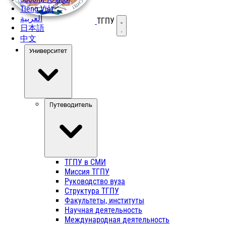
Tiếng Việt
العربية
ТГПУ
Открыть меню
日本語
中文
Университет
Путеводитель
ТГПУ в СМИ
Миссия ТГПУ
Руководство вуза
Структура ТГПУ
Факультеты, институты
Научная деятельность
Международная деятельность