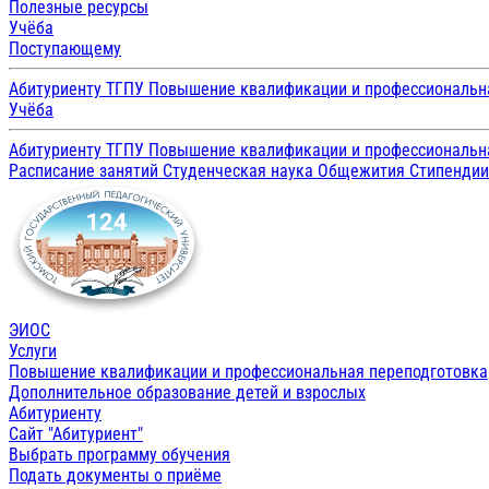
Полезные ресурсы
Учёба
Поступающему
Абитуриенту ТГПУ
Повышение квалификации и профессиональн
Учёба
Абитуриенту ТГПУ
Повышение квалификации и профессиональн
Расписание занятий
Студенческая наука
Общежития
Стипенди
ЭИОС
Услуги
Повышение квалификации и профессиональная переподготовка
Дополнительное образование детей и взрослых
Абитуриенту
Сайт "Абитуриент"
Выбрать программу обучения
Подать документы о приёме