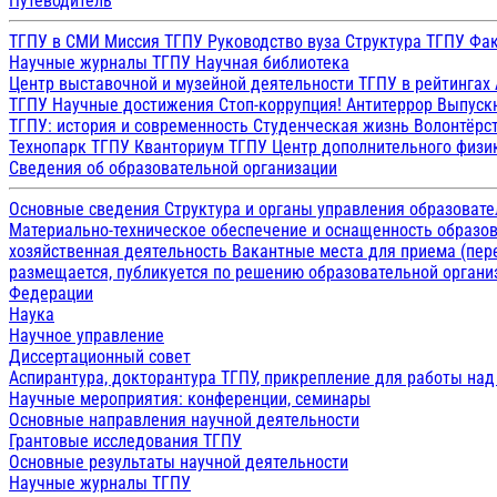
Путеводитель
ТГПУ в СМИ
Миссия ТГПУ
Руководство вуза
Структура ТГПУ
Фак
Научные журналы ТГПУ
Научная библиотека
Центр выставочной и музейной деятельности
ТГПУ в рейтингах
ТГПУ
Научные достижения
Стоп-коррупция!
Антитеррор
Выпуск
ТГПУ: история и современность
Студенческая жизнь
Волонтёрс
Технопарк ТГПУ
Кванториум ТГПУ
Центр дополнительного физик
Сведения об образовательной организации
Основные сведения
Структура и органы управления образоват
Материально-техническое обеспечение и оснащенность образов
хозяйственная деятельность
Вакантные места для приема (пе
размещается, публикуется по решению образовательной организ
Федерации
Наука
Научное управление
Диссертационный совет
Аспирантура, докторантура ТГПУ, прикрепление для работы на
Научные мероприятия: конференции, семинары
Основные направления научной деятельности
Грантовые исследования ТГПУ
Основные результаты научной деятельности
Научные журналы ТГПУ