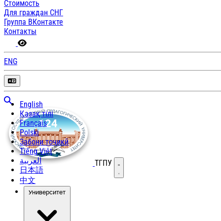
Стоимость
Для граждан СНГ
Группа ВКонтакте
Контакты
ENG
English
Қазақ тілі
Français
Polski
Забони тоҷикӣ
Tiếng Việt
العربية
ТГПУ
Открыть меню
日本語
中文
Университет