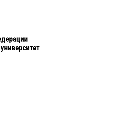
едерации
 университет