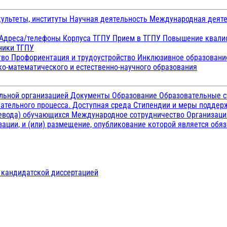
ультеты, институты
Научная деятельность
Международная деят
Адреса/телефоны
Корпуса ТГПУ
Прием в ТГПУ
Повышение квалиф
ники ТГПУ
тво
Профориентация и трудоустройство
Инклюзивное образован
о-математического и естественно-научного образования
ельной организацией
Документы
Образование
Образовательные с
ательного процесса. Доступная среда
Стипендии и меры подде
ревода) обучающихся
Международное сотрудничество
Организаци
ации, и (или) размещение, опубликование которой является обя
д кандидатской диссертацией