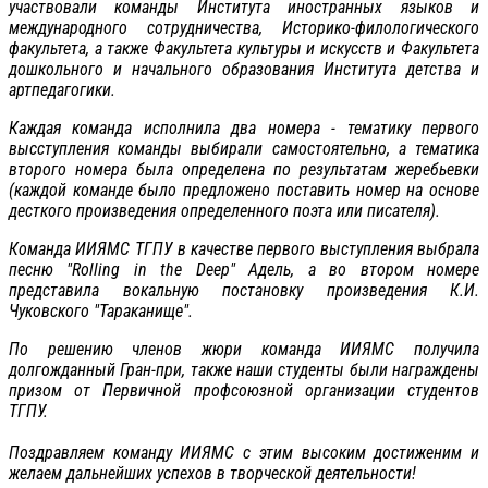
участвовали команды Института иностранных языков и
международного сотрудничества, Историко-филологического
факультета, а также Факультета культуры и искусств и Факультета
дошкольного и начального образования Института детства и
артпедагогики.
Каждая команда исполнила два номера - тематику первого
высступления команды выбирали самостоятельно, а тематика
второго номера была определена по результатам жеребьевки
(каждой команде было предложено поставить номер на основе
десткого произведения определенного поэта или писателя).
Команда ИИЯМС ТГПУ в качестве первого выступления выбрала
песню "Rolling in the Deep" Адель, а во втором номере
представила вокальную постановку произведения К.И.
Чуковского "Тараканище".
По решению членов жюри команда ИИЯМС получила
долгожданный Гран-при, также наши студенты были награждены
призом от Первичной профсоюзной организации студентов
ТГПУ.
Поздравляем команду ИИЯМС с этим высоким достиженим и
желаем дальнейших успехов в творческой деятельности!