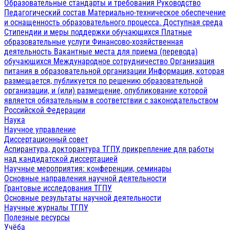
Образовательные стандарты и требования
Руководство
Педагогический состав
Материально-техническое обеспечение
и оснащенность образовательного процесса. Доступная среда
Стипендии и меры поддержки обучающихся
Платные
образовательные услуги
Финансово-хозяйственная
деятельность
Вакантные места для приема (перевода)
обучающихся
Международное сотрудничество
Организация
питания в образовательной организации
Информация, которая
размещается, публикуется по решению образовательной
организации, и (или) размещение, опубликование которой
является обязательным в соответствии с законодательством
Российской Федерации
Наука
Научное управление
Диссертационный совет
Аспирантура, докторантура ТГПУ, прикрепление для работы
над кандидатской диссертацией
Научные мероприятия: конференции, семинары
Основные направления научной деятельности
Грантовые исследования ТГПУ
Основные результаты научной деятельности
Научные журналы ТГПУ
Полезные ресурсы
Учёба