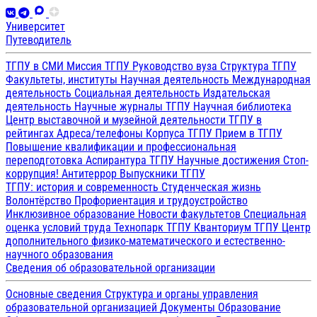
Университет
Путеводитель
ТГПУ в СМИ
Миссия ТГПУ
Руководство вуза
Структура ТГПУ
Факультеты, институты
Научная деятельность
Международная
деятельность
Социальная деятельность
Издательская
деятельность
Научные журналы ТГПУ
Научная библиотека
Центр выставочной и музейной деятельности
ТГПУ в
рейтингах
Адреса/телефоны
Корпуса ТГПУ
Прием в ТГПУ
Повышение квалификации и профессиональная
переподготовка
Аспирантура ТГПУ
Научные достижения
Стоп-
коррупция!
Антитеррор
Выпускники ТГПУ
ТГПУ: история и современность
Студенческая жизнь
Волонтёрство
Профориентация и трудоустройство
Инклюзивное образование
Новости факультетов
Специальная
оценка условий труда
Технопарк ТГПУ
Кванториум ТГПУ
Центр
дополнительного физико-математического и естественно-
научного образования
Сведения об образовательной организации
Основные сведения
Структура и органы управления
образовательной организацией
Документы
Образование