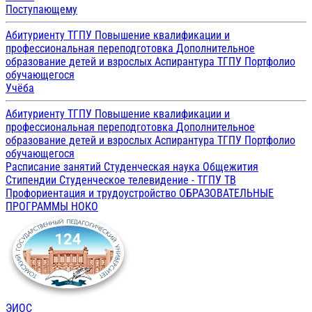
Поступающему
Абитуриенту ТГПУ
Повышение квалификации и
профессиональная переподготовка
Дополнительное
образование детей и взрослых
Аспирантура ТГПУ
Портфолио
обучающегося
Учёба
Абитуриенту ТГПУ
Повышение квалификации и
профессиональная переподготовка
Дополнительное
образование детей и взрослых
Аспирантура ТГПУ
Портфолио
обучающегося
Расписание занятий
Студенческая наука
Общежития
Стипендии
Студенческое телевидение - ТГПУ ТВ
Профориентация и трудоустройство
ОБРАЗОВАТЕЛЬНЫЕ
ПРОГРАММЫ
НОКО
ЭИОС