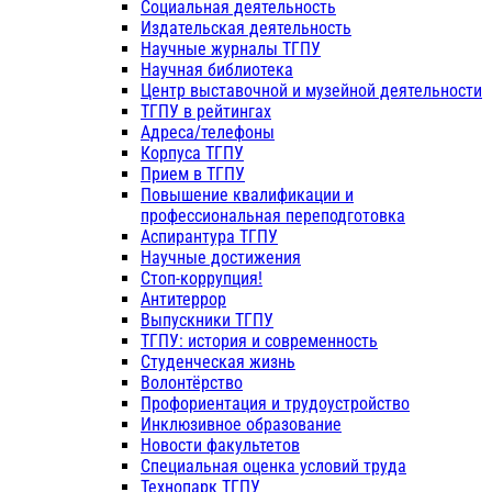
Социальная деятельность
Издательская деятельность
Научные журналы ТГПУ
Научная библиотека
Центр выставочной и музейной деятельности
ТГПУ в рейтингах
Адреса/телефоны
Корпуса ТГПУ
Прием в ТГПУ
Повышение квалификации и
профессиональная переподготовка
Аспирантура ТГПУ
Научные достижения
Стоп-коррупция!
Антитеррор
Выпускники ТГПУ
ТГПУ: история и современность
Студенческая жизнь
Волонтёрство
Профориентация и трудоустройство
Инклюзивное образование
Новости факультетов
Специальная оценка условий труда
Технопарк ТГПУ