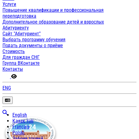
Услуги
Повышение квалификации и профессиональная
переподготовка
Дополнительное образование детей и взрослых
Абитуриенту
Сайт "Абитуриент"
Выбрать программу обучения
Подать документы о приёме
Стоимость
Для граждан СНГ
Группа ВКонтакте
Контакты
ENG
English
Қазақ тілі
Français
Polski
Забони тоҷикӣ