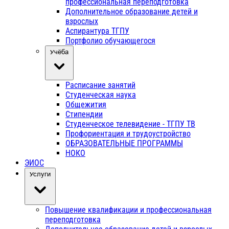
профессиональная переподготовка
Дополнительное образование детей и
взрослых
Аспирантура ТГПУ
Портфолио обучающегося
Учёба
Расписание занятий
Студенческая наука
Общежития
Стипендии
Студенческое телевидение - ТГПУ ТВ
Профориентация и трудоустройство
ОБРАЗОВАТЕЛЬНЫЕ ПРОГРАММЫ
НОКО
ЭИОС
Услуги
Повышение квалификации и профессиональная
переподготовка