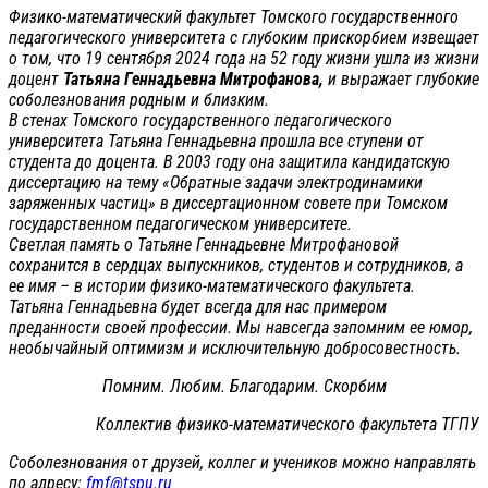
Физико-математический факультет Томского государственного
педагогического университета с глубоким прискорбием извещает
о том, что 19 сентября 2024 года на 52 году жизни ушла из жизни
доцент
Татьяна Геннадьевна Митрофанова,
и выражает глубокие
соболезнования родным и близким.
В стенах Томского государственного педагогического
университета Татьяна Геннадьевна прошла все ступени от
студента до доцента. В 2003 году она защитила кандидатскую
диссертацию на тему «Обратные задачи электродинамики
заряженных частиц» в диссертационном совете при Томском
государственном педагогическом университете.
Светлая память о Татьяне Геннадьевне Митрофановой
сохранится в сердцах выпускников, студентов и сотрудников, а
ее имя – в истории физико-математического факультета.
Татьяна Геннадьевна будет всегда для нас примером
преданности своей профессии. Мы навсегда запомним ее юмор,
необычайный оптимизм и исключительную добросовестность.
Помним. Любим. Благодарим. Скорбим
Коллектив физико-математического факультета ТГПУ
Соболезнования от друзей, коллег и учеников можно направлять
по адресу:
fmf@tspu.ru