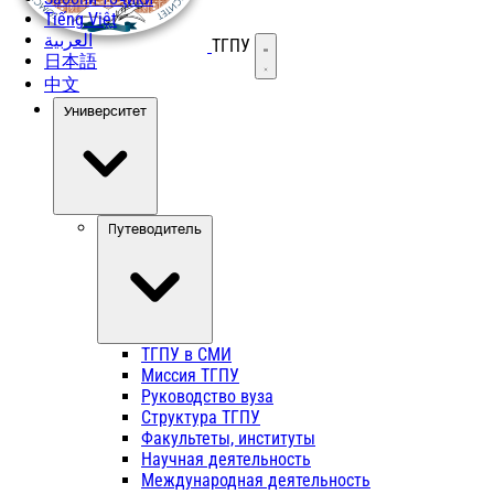
Tiếng Việt
العربية
ТГПУ
Открыть меню
日本語
中文
Университет
Путеводитель
ТГПУ в СМИ
Миссия ТГПУ
Руководство вуза
Структура ТГПУ
Факультеты, институты
Научная деятельность
Международная деятельность