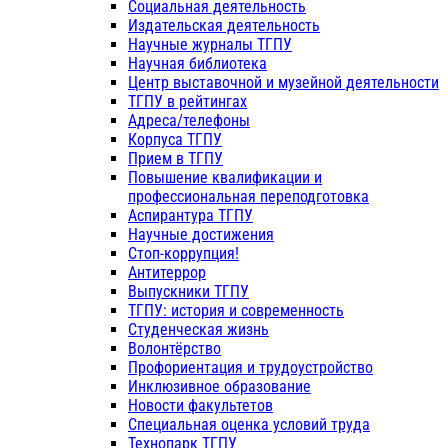
Социальная деятельность
Издательская деятельность
Научные журналы ТГПУ
Научная библиотека
Центр выставочной и музейной деятельности
ТГПУ в рейтингах
Адреса/телефоны
Корпуса ТГПУ
Прием в ТГПУ
Повышение квалификации и
профессиональная переподготовка
Аспирантура ТГПУ
Научные достижения
Стоп-коррупция!
Антитеррор
Выпускники ТГПУ
ТГПУ: история и современность
Студенческая жизнь
Волонтёрство
Профориентация и трудоустройство
Инклюзивное образование
Новости факультетов
Специальная оценка условий труда
Технопарк ТГПУ