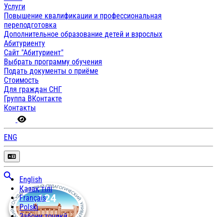
Услуги
Повышение квалификации и профессиональная
переподготовка
Дополнительное образование детей и взрослых
Абитуриенту
Сайт "Абитуриент"
Выбрать программу обучения
Подать документы о приёме
Стоимость
Для граждан СНГ
Группа ВКонтакте
Контакты
ENG
English
Қазақ тілі
Français
Polski
Забони тоҷикӣ