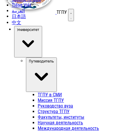
Tiếng Việt
العربية
ТГПУ
Открыть меню
日本語
中文
Университет
Путеводитель
ТГПУ в СМИ
Миссия ТГПУ
Руководство вуза
Структура ТГПУ
Факультеты, институты
Научная деятельность
Международная деятельность