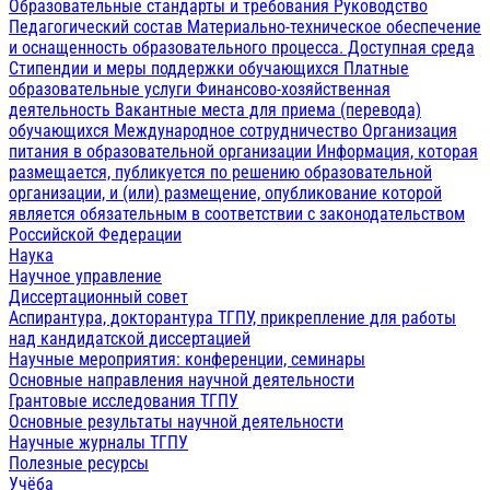
Образовательные стандарты и требования
Руководство
Педагогический состав
Материально-техническое обеспечение
и оснащенность образовательного процесса. Доступная среда
Стипендии и меры поддержки обучающихся
Платные
образовательные услуги
Финансово-хозяйственная
деятельность
Вакантные места для приема (перевода)
обучающихся
Международное сотрудничество
Организация
питания в образовательной организации
Информация, которая
размещается, публикуется по решению образовательной
организации, и (или) размещение, опубликование которой
является обязательным в соответствии с законодательством
Российской Федерации
Наука
Научное управление
Диссертационный совет
Аспирантура, докторантура ТГПУ, прикрепление для работы
над кандидатской диссертацией
Научные мероприятия: конференции, семинары
Основные направления научной деятельности
Грантовые исследования ТГПУ
Основные результаты научной деятельности
Научные журналы ТГПУ
Полезные ресурсы
Учёба