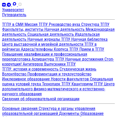
Университет
Путеводитель
ТГПУ в СМИ
Миссия ТГПУ
Руководство вуза
Структура ТГПУ
Факультеты, институты
Научная деятельность
Международная
деятельность
Социальная деятельность
Издательская
деятельность
Научные журналы ТГПУ
Научная библиотека
Центр выставочной и музейной деятельности
ТГПУ в
рейтингах
Адреса/телефоны
Корпуса ТГПУ
Прием в ТГПУ
Повышение квалификации и профессиональная
переподготовка
Аспирантура ТГПУ
Научные достижения
Стоп-
коррупция!
Антитеррор
Выпускники ТГПУ
ТГПУ: история и современность
Студенческая жизнь
Волонтёрство
Профориентация и трудоустройство
Инклюзивное образование
Новости факультетов
Специальная
оценка условий труда
Технопарк ТГПУ
Кванториум ТГПУ
Центр
дополнительного физико-математического и естественно-
научного образования
Сведения об образовательной организации
Основные сведения
Структура и органы управления
образовательной организацией
Документы
Образование