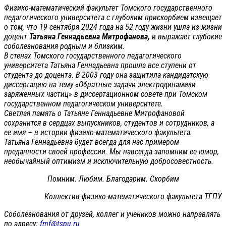
Физико-математический факультет Томского государственного
педагогического университета с глубоким прискорбием извещает
о том, что 19 сентября 2024 года на 52 году жизни ушла из жизни
доцент
Татьяна Геннадьевна Митрофанова,
и выражает глубокие
соболезнования родным и близким.
В стенах Томского государственного педагогического
университета Татьяна Геннадьевна прошла все ступени от
студента до доцента. В 2003 году она защитила кандидатскую
диссертацию на тему «Обратные задачи электродинамики
заряженных частиц» в диссертационном совете при Томском
государственном педагогическом университете.
Светлая память о Татьяне Геннадьевне Митрофановой
сохранится в сердцах выпускников, студентов и сотрудников, а
ее имя – в истории физико-математического факультета.
Татьяна Геннадьевна будет всегда для нас примером
преданности своей профессии. Мы навсегда запомним ее юмор,
необычайный оптимизм и исключительную добросовестность.
Помним. Любим. Благодарим. Скорбим
Коллектив физико-математического факультета ТГПУ
Соболезнования от друзей, коллег и учеников можно направлять
по адресу:
fmf@tspu.ru