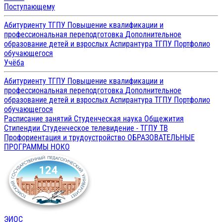
Поступающему
Абитуриенту ТГПУ
Повышение квалификации и
профессиональная переподготовка
Дополнительное
образование детей и взрослых
Аспирантура ТГПУ
Портфолио
обучающегося
Учёба
Абитуриенту ТГПУ
Повышение квалификации и
профессиональная переподготовка
Дополнительное
образование детей и взрослых
Аспирантура ТГПУ
Портфолио
обучающегося
Расписание занятий
Студенческая наука
Общежития
Стипендии
Студенческое телевидение - ТГПУ ТВ
Профориентация и трудоустройство
ОБРАЗОВАТЕЛЬНЫЕ
ПРОГРАММЫ
НОКО
ЭИОС