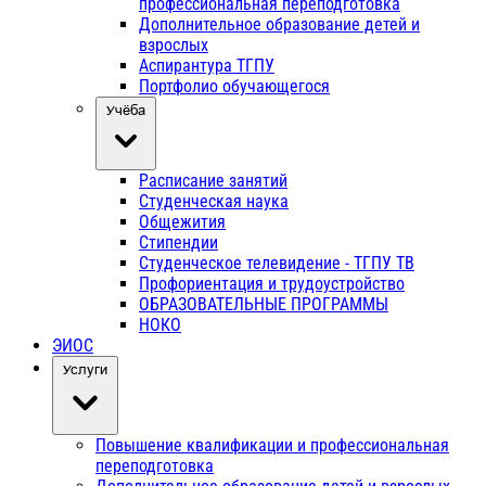
профессиональная переподготовка
Дополнительное образование детей и
взрослых
Аспирантура ТГПУ
Портфолио обучающегося
Учёба
Расписание занятий
Студенческая наука
Общежития
Стипендии
Студенческое телевидение - ТГПУ ТВ
Профориентация и трудоустройство
ОБРАЗОВАТЕЛЬНЫЕ ПРОГРАММЫ
НОКО
ЭИОС
Услуги
Повышение квалификации и профессиональная
переподготовка