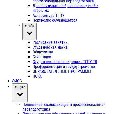
профессиональная переподготовка
Дополнительное образование детей и
взрослых
Аспирантура ТГПУ
Портфолио обучающегося
Учёба
Расписание занятий
Студенческая наука
Общежития
Стипендии
Студенческое телевидение - ТГПУ ТВ
Профориентация и трудоустройство
ОБРАЗОВАТЕЛЬНЫЕ ПРОГРАММЫ
НОКО
ЭИОС
Услуги
Повышение квалификации и профессиональная
переподготовка