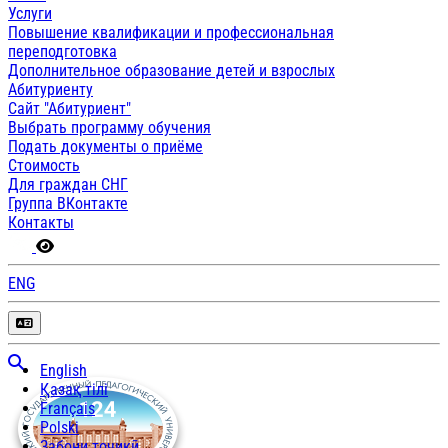
Услуги
Повышение квалификации и профессиональная
переподготовка
Дополнительное образование детей и взрослых
Абитуриенту
Сайт "Абитуриент"
Выбрать программу обучения
Подать документы о приёме
Стоимость
Для граждан СНГ
Группа ВКонтакте
Контакты
ENG
English
Қазақ тілі
Français
Polski
Забони тоҷикӣ