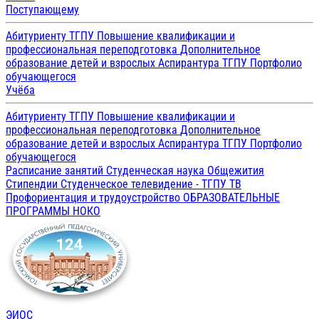
Поступающему
Абитуриенту ТГПУ
Повышение квалификации и
профессиональная переподготовка
Дополнительное
образование детей и взрослых
Аспирантура ТГПУ
Портфолио
обучающегося
Учёба
Абитуриенту ТГПУ
Повышение квалификации и
профессиональная переподготовка
Дополнительное
образование детей и взрослых
Аспирантура ТГПУ
Портфолио
обучающегося
Расписание занятий
Студенческая наука
Общежития
Стипендии
Студенческое телевидение - ТГПУ ТВ
Профориентация и трудоустройство
ОБРАЗОВАТЕЛЬНЫЕ
ПРОГРАММЫ
НОКО
ЭИОС