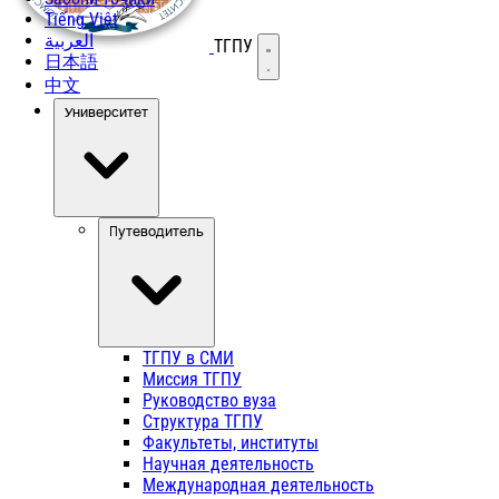
Tiếng Việt
العربية
ТГПУ
Открыть меню
日本語
中文
Университет
Путеводитель
ТГПУ в СМИ
Миссия ТГПУ
Руководство вуза
Структура ТГПУ
Факультеты, институты
Научная деятельность
Международная деятельность