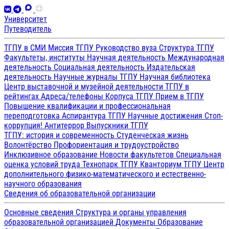
Университет
Путеводитель
ТГПУ в СМИ
Миссия ТГПУ
Руководство вуза
Структура ТГПУ
Факультеты, институты
Научная деятельность
Международная
деятельность
Социальная деятельность
Издательская
деятельность
Научные журналы ТГПУ
Научная библиотека
Центр выставочной и музейной деятельности
ТГПУ в
рейтингах
Адреса/телефоны
Корпуса ТГПУ
Прием в ТГПУ
Повышение квалификации и профессиональная
переподготовка
Аспирантура ТГПУ
Научные достижения
Стоп-
коррупция!
Антитеррор
Выпускники ТГПУ
ТГПУ: история и современность
Студенческая жизнь
Волонтёрство
Профориентация и трудоустройство
Инклюзивное образование
Новости факультетов
Специальная
оценка условий труда
Технопарк ТГПУ
Кванториум ТГПУ
Центр
дополнительного физико-математического и естественно-
научного образования
Сведения об образовательной организации
Основные сведения
Структура и органы управления
образовательной организацией
Документы
Образование