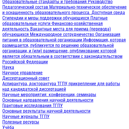
Образовательные стандарты и требования
Руководство
Педагогический состав
Материально-техническое обеспечение
и оснащенность образовательного процесса. Доступная среда
Стипендии и меры поддержки обучающихся
Платные
образовательные услуги
Финансово-хозяйственная
деятельность
Вакантные места для приема (перевода)
обучающихся
Международное сотрудничество
Организация
питания в образовательной организации
Информация, которая
размещается, публикуется по решению образовательной
организации, и (или) размещение, опубликование которой
является обязательным в соответствии с законодательством
Российской Федерации
Наука
Научное управление
Диссертационный совет
Аспирантура, докторантура ТГПУ, прикрепление для работы
над кандидатской диссертацией
Научные мероприятия: конференции, семинары
Основные направления научной деятельности
Грантовые исследования ТГПУ
Основные результаты научной деятельности
Научные журналы ТГПУ
Полезные ресурсы
Учёба