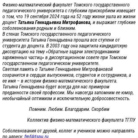
Физико-математический факультет Томского государственного
педагогического университета с глубоким прискорбием извещает
о том, что 19 сентября 2024 года на 52 году жизни ушла из жизни
доцент
Татьяна Геннадьевна Митрофанова,
и выражает глубокие
соболезнования родным и близким.
В стенах Томского государственного педагогического
университета Татьяна Геннадьевна прошла все ступени от
студента до доцента. В 2003 году она защитила кандидатскую
диссертацию на тему «Обратные задачи электродинамики
заряженных частиц» в диссертационном совете при Томском
государственном педагогическом университете.
Светлая память о Татьяне Геннадьевне Митрофановой
сохранится в сердцах выпускников, студентов и сотрудников, а
ее имя – в истории физико-математического факультета.
Татьяна Геннадьевна будет всегда для нас примером
преданности своей профессии. Мы навсегда запомним ее юмор,
необычайный оптимизм и исключительную добросовестность.
Помним. Любим. Благодарим. Скорбим
Коллектив физико-математического факультета ТГПУ
Соболезнования от друзей, коллег и учеников можно направлять
по адресу:
fmf@tspu.ru