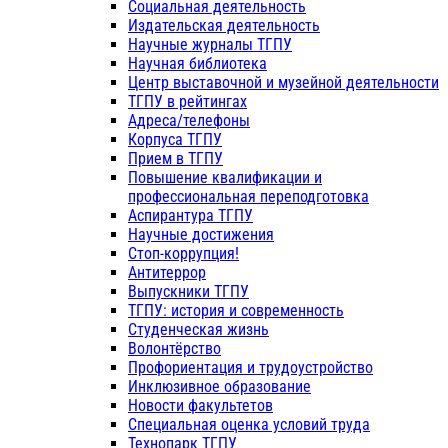
Социальная деятельность
Издательская деятельность
Научные журналы ТГПУ
Научная библиотека
Центр выставочной и музейной деятельности
ТГПУ в рейтингах
Адреса/телефоны
Корпуса ТГПУ
Прием в ТГПУ
Повышение квалификации и
профессиональная переподготовка
Аспирантура ТГПУ
Научные достижения
Стоп-коррупция!
Антитеррор
Выпускники ТГПУ
ТГПУ: история и современность
Студенческая жизнь
Волонтёрство
Профориентация и трудоустройство
Инклюзивное образование
Новости факультетов
Специальная оценка условий труда
Технопарк ТГПУ