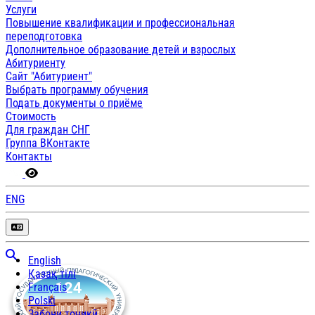
Услуги
Повышение квалификации и профессиональная
переподготовка
Дополнительное образование детей и взрослых
Абитуриенту
Сайт "Абитуриент"
Выбрать программу обучения
Подать документы о приёме
Стоимость
Для граждан СНГ
Группа ВКонтакте
Контакты
ENG
English
Қазақ тілі
Français
Polski
Забони тоҷикӣ