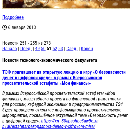
Подробнее
6 января 2013
Новости 251 - 255 из 278
Начало
|
Пред.
|
49
50
51
52
53
|
След.
|
Конец
Новости технолого-экономического факультета
ТЭФ приглашает на открытую лекцию и игру «О безопасности
денег в цифровой среде» в рамках Всероссийской
просветительской эстафеты «Мои финансы»
В рамках Всероссийской просветительской эстафеты «Мои
финансы», масштабного проекта по финансовой грамотности
для россиян, кафедрой экономики и предпринимательства ТЭФ
будет проведено открытое информационно-просветительское
мероприятие, посвящённое актуальной теме «Безопасность денег
в цифровой среде».
https://xn--80apaohbc3aw9e.xn--
p1ai/estafeta/bezopasnost-deneg-v-cifrovom-mire/