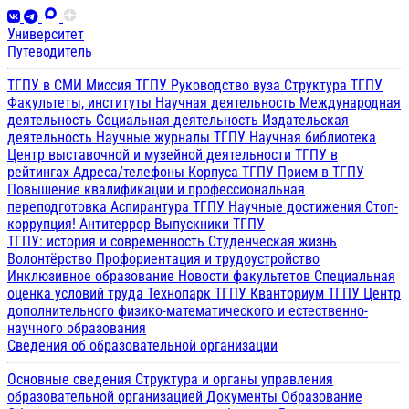
Университет
Путеводитель
ТГПУ в СМИ
Миссия ТГПУ
Руководство вуза
Структура ТГПУ
Факультеты, институты
Научная деятельность
Международная
деятельность
Социальная деятельность
Издательская
деятельность
Научные журналы ТГПУ
Научная библиотека
Центр выставочной и музейной деятельности
ТГПУ в
рейтингах
Адреса/телефоны
Корпуса ТГПУ
Прием в ТГПУ
Повышение квалификации и профессиональная
переподготовка
Аспирантура ТГПУ
Научные достижения
Стоп-
коррупция!
Антитеррор
Выпускники ТГПУ
ТГПУ: история и современность
Студенческая жизнь
Волонтёрство
Профориентация и трудоустройство
Инклюзивное образование
Новости факультетов
Специальная
оценка условий труда
Технопарк ТГПУ
Кванториум ТГПУ
Центр
дополнительного физико-математического и естественно-
научного образования
Сведения об образовательной организации
Основные сведения
Структура и органы управления
образовательной организацией
Документы
Образование