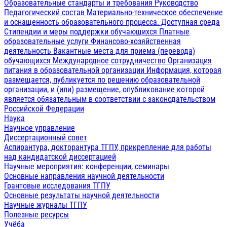
Образовательные стандарты и требования
Руководство
Педагогический состав
Материально-техническое обеспечение
и оснащенность образовательного процесса. Доступная среда
Стипендии и меры поддержки обучающихся
Платные
образовательные услуги
Финансово-хозяйственная
деятельность
Вакантные места для приема (перевода)
обучающихся
Международное сотрудничество
Организация
питания в образовательной организации
Информация, которая
размещается, публикуется по решению образовательной
организации, и (или) размещение, опубликование которой
является обязательным в соответствии с законодательством
Российской Федерации
Наука
Научное управление
Диссертационный совет
Аспирантура, докторантура ТГПУ, прикрепление для работы
над кандидатской диссертацией
Научные мероприятия: конференции, семинары
Основные направления научной деятельности
Грантовые исследования ТГПУ
Основные результаты научной деятельности
Научные журналы ТГПУ
Полезные ресурсы
Учёба