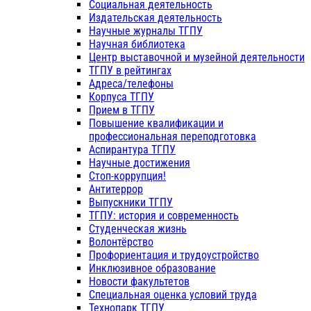
Социальная деятельность
Издательская деятельность
Научные журналы ТГПУ
Научная библиотека
Центр выставочной и музейной деятельности
ТГПУ в рейтингах
Адреса/телефоны
Корпуса ТГПУ
Прием в ТГПУ
Повышение квалификации и
профессиональная переподготовка
Аспирантура ТГПУ
Научные достижения
Стоп-коррупция!
Антитеррор
Выпускники ТГПУ
ТГПУ: история и современность
Студенческая жизнь
Волонтёрство
Профориентация и трудоустройство
Инклюзивное образование
Новости факультетов
Специальная оценка условий труда
Технопарк ТГПУ