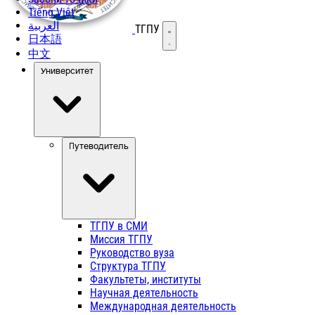
Tiếng Việt
العربية
ТГПУ
Открыть меню
日本語
中文
Университет
Путеводитель
ТГПУ в СМИ
Миссия ТГПУ
Руководство вуза
Структура ТГПУ
Факультеты, институты
Научная деятельность
Международная деятельность