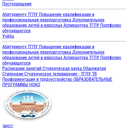
Поступающему
Абитуриенту ТГПУ
Повышение квалификации и
профессиональная переподготовка
Дополнительное
образование детей и взрослых
Аспирантура ТГПУ
Портфолио
обучающегося
Учёба
Абитуриенту ТГПУ
Повышение квалификации и
профессиональная переподготовка
Дополнительное
образование детей и взрослых
Аспирантура ТГПУ
Портфолио
обучающегося
Расписание занятий
Студенческая наука
Общежития
Стипендии
Студенческое телевидение - ТГПУ ТВ
Профориентация и трудоустройство
ОБРАЗОВАТЕЛЬНЫЕ
ПРОГРАММЫ
НОКО
ЭИОС