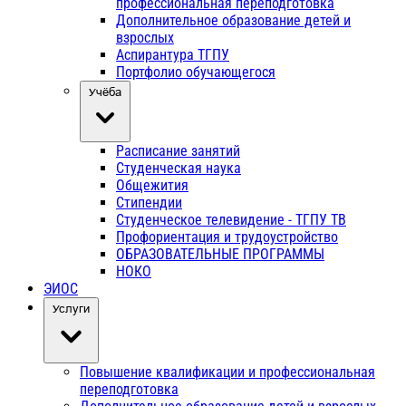
профессиональная переподготовка
Дополнительное образование детей и
взрослых
Аспирантура ТГПУ
Портфолио обучающегося
Учёба
Расписание занятий
Студенческая наука
Общежития
Стипендии
Студенческое телевидение - ТГПУ ТВ
Профориентация и трудоустройство
ОБРАЗОВАТЕЛЬНЫЕ ПРОГРАММЫ
НОКО
ЭИОС
Услуги
Повышение квалификации и профессиональная
переподготовка