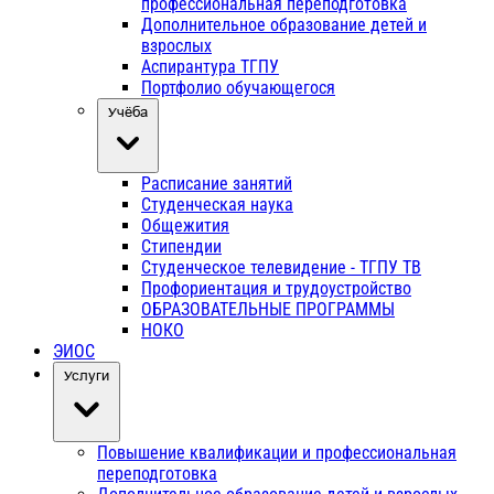
профессиональная переподготовка
Дополнительное образование детей и
взрослых
Аспирантура ТГПУ
Портфолио обучающегося
Учёба
Расписание занятий
Студенческая наука
Общежития
Стипендии
Студенческое телевидение - ТГПУ ТВ
Профориентация и трудоустройство
ОБРАЗОВАТЕЛЬНЫЕ ПРОГРАММЫ
НОКО
ЭИОС
Услуги
Повышение квалификации и профессиональная
переподготовка