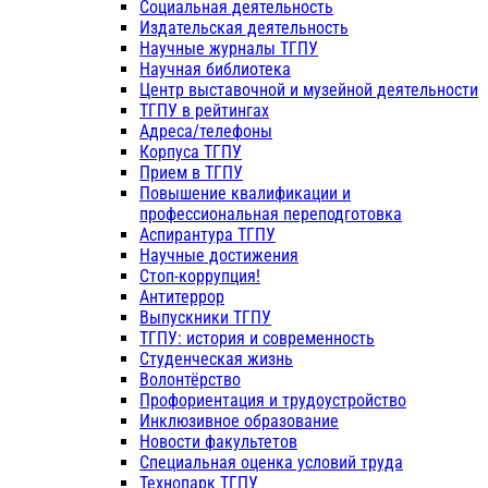
Социальная деятельность
Издательская деятельность
Научные журналы ТГПУ
Научная библиотека
Центр выставочной и музейной деятельности
ТГПУ в рейтингах
Адреса/телефоны
Корпуса ТГПУ
Прием в ТГПУ
Повышение квалификации и
профессиональная переподготовка
Аспирантура ТГПУ
Научные достижения
Стоп-коррупция!
Антитеррор
Выпускники ТГПУ
ТГПУ: история и современность
Студенческая жизнь
Волонтёрство
Профориентация и трудоустройство
Инклюзивное образование
Новости факультетов
Специальная оценка условий труда
Технопарк ТГПУ