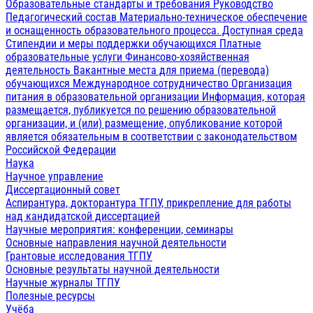
Образовательные стандарты и требования
Руководство
Педагогический состав
Материально-техническое обеспечение
и оснащенность образовательного процесса. Доступная среда
Стипендии и меры поддержки обучающихся
Платные
образовательные услуги
Финансово-хозяйственная
деятельность
Вакантные места для приема (перевода)
обучающихся
Международное сотрудничество
Организация
питания в образовательной организации
Информация, которая
размещается, публикуется по решению образовательной
организации, и (или) размещение, опубликование которой
является обязательным в соответствии с законодательством
Российской Федерации
Наука
Научное управление
Диссертационный совет
Аспирантура, докторантура ТГПУ, прикрепление для работы
над кандидатской диссертацией
Научные мероприятия: конференции, семинары
Основные направления научной деятельности
Грантовые исследования ТГПУ
Основные результаты научной деятельности
Научные журналы ТГПУ
Полезные ресурсы
Учёба