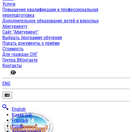
Услуги
Повышение квалификации и профессиональная
переподготовка
Дополнительное образование детей и взрослых
Абитуриенту
Сайт "Абитуриент"
Выбрать программу обучения
Подать документы о приёме
Стоимость
Для граждан СНГ
Группа ВКонтакте
Контакты
ENG
English
Қазақ тілі
Français
Polski
Забони тоҷикӣ