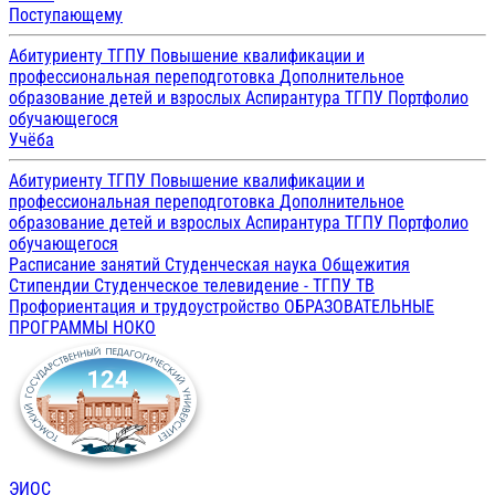
Поступающему
Абитуриенту ТГПУ
Повышение квалификации и
профессиональная переподготовка
Дополнительное
образование детей и взрослых
Аспирантура ТГПУ
Портфолио
обучающегося
Учёба
Абитуриенту ТГПУ
Повышение квалификации и
профессиональная переподготовка
Дополнительное
образование детей и взрослых
Аспирантура ТГПУ
Портфолио
обучающегося
Расписание занятий
Студенческая наука
Общежития
Стипендии
Студенческое телевидение - ТГПУ ТВ
Профориентация и трудоустройство
ОБРАЗОВАТЕЛЬНЫЕ
ПРОГРАММЫ
НОКО
ЭИОС