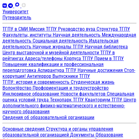
Университет
Путеводитель
ТГПУ в СМИ
Миссия ТГПУ
Руководство вуза
Структура ТГПУ
Факультеты, институты
Научная деятельность
Международная
деятельность
Социальная деятельность
Издательская
деятельность
Научные журналы ТГПУ
Научная библиотека
Центр выставочной и музейной деятельности
ТГПУ в
рейтингах
Адреса/телефоны
Корпуса ТГПУ
Прием в ТГПУ
Повышение квалификации и профессиональная
переподготовка
Аспирантура ТГПУ
Научные достижения
Стоп-
коррупция!
Антитеррор
Выпускники ТГПУ
ТГПУ: история и современность
Студенческая жизнь
Волонтёрство
Профориентация и трудоустройство
Инклюзивное образование
Новости факультетов
Специальная
оценка условий труда
Технопарк ТГПУ
Кванториум ТГПУ
Центр
дополнительного физико-математического и естественно-
научного образования
Сведения об образовательной организации
Основные сведения
Структура и органы управления
образовательной организацией
Документы
Образование