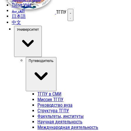
Tiếng Việt
العربية
ТГПУ
Открыть меню
日本語
中文
Университет
Путеводитель
ТГПУ в СМИ
Миссия ТГПУ
Руководство вуза
Структура ТГПУ
Факультеты, институты
Научная деятельность
Международная деятельность