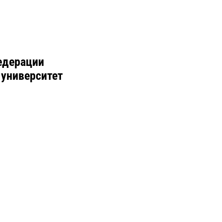
едерации
 университет