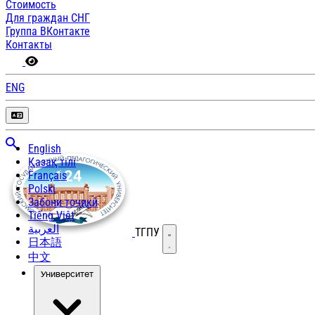
Стоимость
Для граждан СНГ
Группа ВКонтакте
Контакты
ENG
English
Қазақ тілі
Français
Polski
Забони тоҷикӣ
Tiếng Việt
العربية
ТГПУ
Открыть меню
日本語
中文
Университет