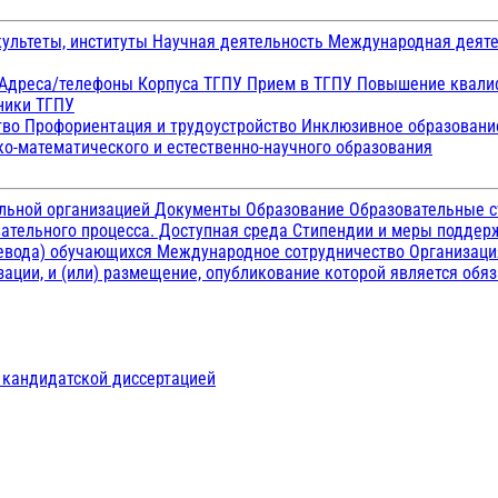
ультеты, институты
Научная деятельность
Международная деят
Адреса/телефоны
Корпуса ТГПУ
Прием в ТГПУ
Повышение квалиф
ники ТГПУ
тво
Профориентация и трудоустройство
Инклюзивное образован
о-математического и естественно-научного образования
ельной организацией
Документы
Образование
Образовательные с
ательного процесса. Доступная среда
Стипендии и меры подде
ревода) обучающихся
Международное сотрудничество
Организаци
ации, и (или) размещение, опубликование которой является обя
д кандидатской диссертацией