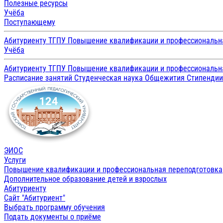
Полезные ресурсы
Учёба
Поступающему
Абитуриенту ТГПУ
Повышение квалификации и профессиональн
Учёба
Абитуриенту ТГПУ
Повышение квалификации и профессиональн
Расписание занятий
Студенческая наука
Общежития
Стипенди
ЭИОС
Услуги
Повышение квалификации и профессиональная переподготовка
Дополнительное образование детей и взрослых
Абитуриенту
Сайт "Абитуриент"
Выбрать программу обучения
Подать документы о приёме