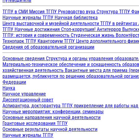
Путеводитель
ТГПУ в СМИ
Миссия ТГПУ
Руководство вуза
Структура ТГПУ
Фак
Научные журналы ТГПУ
Научная библиотека
Центр выставочной и музейной деятельности
ТГПУ в рейтингах
ТГПУ
Научные достижения
Стоп-коррупция!
Антитеррор
Выпуск
ТГПУ: история и современность
Студенческая жизнь
Волонтёрс
Технопарк ТГПУ
Кванториум ТГПУ
Центр дополнительного физик
Сведения об образовательной организации
Основные сведения
Структура и органы управления образоват
Материально-техническое обеспечение и оснащенность образов
хозяйственная деятельность
Вакантные места для приема (пе
размещается, публикуется по решению образовательной организ
Федерации
Наука
Научное управление
Диссертационный совет
Аспирантура, докторантура ТГПУ, прикрепление для работы на
Научные мероприятия: конференции, семинары
Основные направления научной деятельности
Грантовые исследования ТГПУ
Основные результаты научной деятельности
Научные журналы ТГПУ