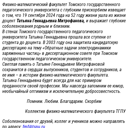
Физико-математический факультет Томского государственного
педагогического университета с глубоким прискорбием извещает
о том, что 19 сентября 2024 года на 52 году жизни ушла из жизни
доцент
Татьяна Геннадьевна Митрофанова,
и выражает глубокие
соболезнования родным и близким.
В стенах Томского государственного педагогического
университета Татьяна Геннадьевна прошла все ступени от
студента до доцента. В 2003 году она защитила кандидатскую
диссертацию на тему «Обратные задачи электродинамики
заряженных частиц» в диссертационном совете при Томском
государственном педагогическом университете.
Светлая память о Татьяне Геннадьевне Митрофановой
сохранится в сердцах выпускников, студентов и сотрудников, а
ее имя – в истории физико-математического факультета.
Татьяна Геннадьевна будет всегда для нас примером
преданности своей профессии. Мы навсегда запомним ее юмор,
необычайный оптимизм и исключительную добросовестность.
Помним. Любим. Благодарим. Скорбим
Коллектив физико-математического факультета ТГПУ
Соболезнования от друзей, коллег и учеников можно направлять
по адресу:
fmf@tspu.ru