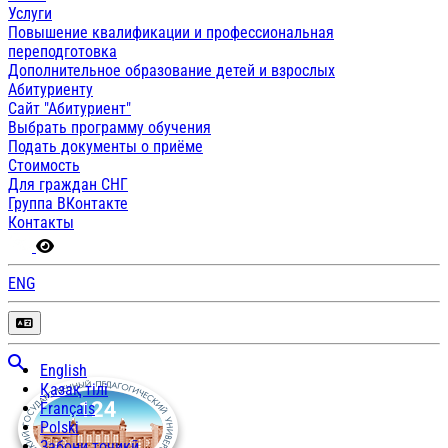
Услуги
Повышение квалификации и профессиональная
переподготовка
Дополнительное образование детей и взрослых
Абитуриенту
Сайт "Абитуриент"
Выбрать программу обучения
Подать документы о приёме
Стоимость
Для граждан СНГ
Группа ВКонтакте
Контакты
ENG
English
Қазақ тілі
Français
Polski
Забони тоҷикӣ