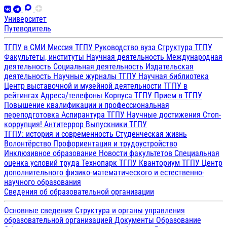
Университет
Путеводитель
ТГПУ в СМИ
Миссия ТГПУ
Руководство вуза
Структура ТГПУ
Факультеты, институты
Научная деятельность
Международная
деятельность
Социальная деятельность
Издательская
деятельность
Научные журналы ТГПУ
Научная библиотека
Центр выставочной и музейной деятельности
ТГПУ в
рейтингах
Адреса/телефоны
Корпуса ТГПУ
Прием в ТГПУ
Повышение квалификации и профессиональная
переподготовка
Аспирантура ТГПУ
Научные достижения
Стоп-
коррупция!
Антитеррор
Выпускники ТГПУ
ТГПУ: история и современность
Студенческая жизнь
Волонтёрство
Профориентация и трудоустройство
Инклюзивное образование
Новости факультетов
Специальная
оценка условий труда
Технопарк ТГПУ
Кванториум ТГПУ
Центр
дополнительного физико-математического и естественно-
научного образования
Сведения об образовательной организации
Основные сведения
Структура и органы управления
образовательной организацией
Документы
Образование