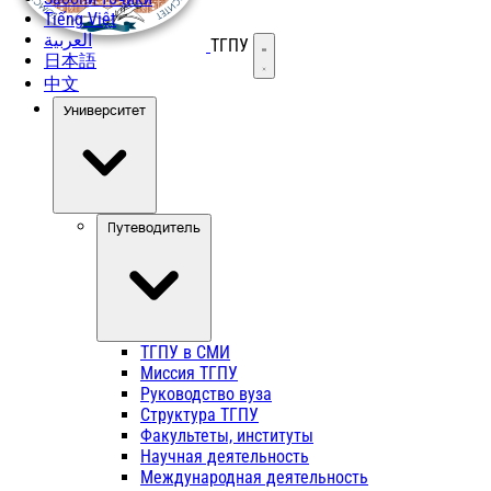
Tiếng Việt
العربية
ТГПУ
Открыть меню
日本語
中文
Университет
Путеводитель
ТГПУ в СМИ
Миссия ТГПУ
Руководство вуза
Структура ТГПУ
Факультеты, институты
Научная деятельность
Международная деятельность