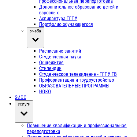
профессиональная переподготовка
Дополнительное образование детей и
взрослых
Аспирантура ТГПУ
Портфолио обучающегося
Учёба
Расписание занятий
Студенческая наука
Общежития
Стипендии
Студенческое телевидение - ТГПУ ТВ
Профориентация и трудоустройство
ОБРАЗОВАТЕЛЬНЫЕ ПРОГРАММЫ
НОКО
ЭИОС
Услуги
Повышение квалификации и профессиональная
переподготовка