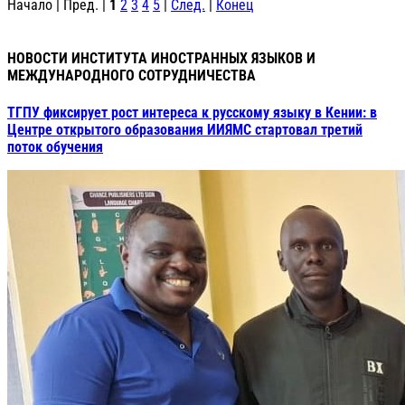
Начало | Пред. |
1
2
3
4
5
|
След.
|
Конец
НОВОСТИ ИНСТИТУТА ИНОСТРАННЫХ ЯЗЫКОВ И
МЕЖДУНАРОДНОГО СОТРУДНИЧЕСТВА
ТГПУ фиксирует рост интереса к русскому языку в Кении: в
Центре открытого образования ИИЯМС стартовал третий
поток обучения