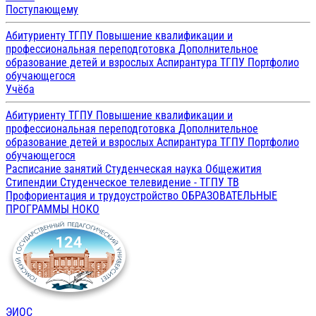
Поступающему
Абитуриенту ТГПУ
Повышение квалификации и
профессиональная переподготовка
Дополнительное
образование детей и взрослых
Аспирантура ТГПУ
Портфолио
обучающегося
Учёба
Абитуриенту ТГПУ
Повышение квалификации и
профессиональная переподготовка
Дополнительное
образование детей и взрослых
Аспирантура ТГПУ
Портфолио
обучающегося
Расписание занятий
Студенческая наука
Общежития
Стипендии
Студенческое телевидение - ТГПУ ТВ
Профориентация и трудоустройство
ОБРАЗОВАТЕЛЬНЫЕ
ПРОГРАММЫ
НОКО
ЭИОС