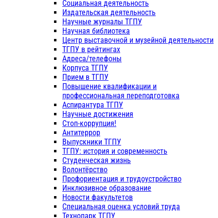
Социальная деятельность
Издательская деятельность
Научные журналы ТГПУ
Научная библиотека
Центр выставочной и музейной деятельности
ТГПУ в рейтингах
Адреса/телефоны
Корпуса ТГПУ
Прием в ТГПУ
Повышение квалификации и
профессиональная переподготовка
Аспирантура ТГПУ
Научные достижения
Стоп-коррупция!
Антитеррор
Выпускники ТГПУ
ТГПУ: история и современность
Студенческая жизнь
Волонтёрство
Профориентация и трудоустройство
Инклюзивное образование
Новости факультетов
Специальная оценка условий труда
Технопарк ТГПУ