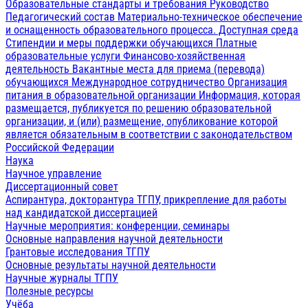
Образовательные стандарты и требования
Руководство
Педагогический состав
Материально-техническое обеспечение
и оснащенность образовательного процесса. Доступная среда
Стипендии и меры поддержки обучающихся
Платные
образовательные услуги
Финансово-хозяйственная
деятельность
Вакантные места для приема (перевода)
обучающихся
Международное сотрудничество
Организация
питания в образовательной организации
Информация, которая
размещается, публикуется по решению образовательной
организации, и (или) размещение, опубликование которой
является обязательным в соответствии с законодательством
Российской Федерации
Наука
Научное управление
Диссертационный совет
Аспирантура, докторантура ТГПУ, прикрепление для работы
над кандидатской диссертацией
Научные мероприятия: конференции, семинары
Основные направления научной деятельности
Грантовые исследования ТГПУ
Основные результаты научной деятельности
Научные журналы ТГПУ
Полезные ресурсы
Учёба