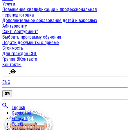
Услуги
Повышение квалификации и профессиональная
переподготовка
Дополнительное образование детей и взрослых
Абитуриенту
Сайт "Абитуриент"
Выбрать программу обучения
Подать документы о приёме
Стоимость
Для граждан СНГ
Группа ВКонтакте
Контакты
ENG
English
Қазақ тілі
Français
Polski
Забони тоҷикӣ