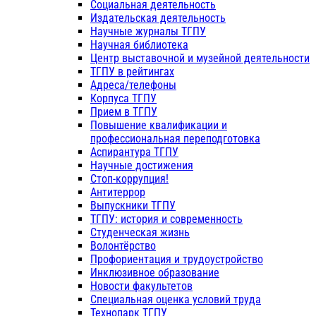
Социальная деятельность
Издательская деятельность
Научные журналы ТГПУ
Научная библиотека
Центр выставочной и музейной деятельности
ТГПУ в рейтингах
Адреса/телефоны
Корпуса ТГПУ
Прием в ТГПУ
Повышение квалификации и
профессиональная переподготовка
Аспирантура ТГПУ
Научные достижения
Стоп-коррупция!
Антитеррор
Выпускники ТГПУ
ТГПУ: история и современность
Студенческая жизнь
Волонтёрство
Профориентация и трудоустройство
Инклюзивное образование
Новости факультетов
Специальная оценка условий труда
Технопарк ТГПУ