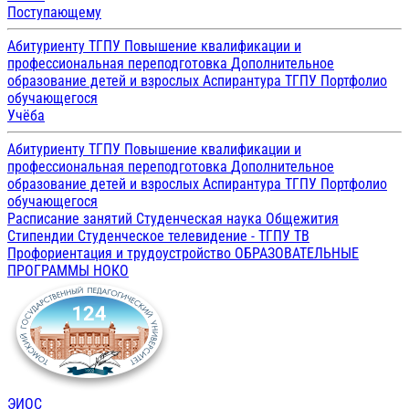
Поступающему
Абитуриенту ТГПУ
Повышение квалификации и
профессиональная переподготовка
Дополнительное
образование детей и взрослых
Аспирантура ТГПУ
Портфолио
обучающегося
Учёба
Абитуриенту ТГПУ
Повышение квалификации и
профессиональная переподготовка
Дополнительное
образование детей и взрослых
Аспирантура ТГПУ
Портфолио
обучающегося
Расписание занятий
Студенческая наука
Общежития
Стипендии
Студенческое телевидение - ТГПУ ТВ
Профориентация и трудоустройство
ОБРАЗОВАТЕЛЬНЫЕ
ПРОГРАММЫ
НОКО
ЭИОС