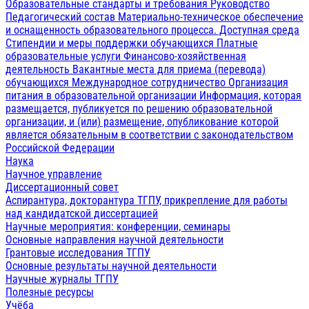
Образовательные стандарты и требования
Руководство
Педагогический состав
Материально-техническое обеспечение
и оснащенность образовательного процесса. Доступная среда
Стипендии и меры поддержки обучающихся
Платные
образовательные услуги
Финансово-хозяйственная
деятельность
Вакантные места для приема (перевода)
обучающихся
Международное сотрудничество
Организация
питания в образовательной организации
Информация, которая
размещается, публикуется по решению образовательной
организации, и (или) размещение, опубликование которой
является обязательным в соответствии с законодательством
Российской Федерации
Наука
Научное управление
Диссертационный совет
Аспирантура, докторантура ТГПУ, прикрепление для работы
над кандидатской диссертацией
Научные мероприятия: конференции, семинары
Основные направления научной деятельности
Грантовые исследования ТГПУ
Основные результаты научной деятельности
Научные журналы ТГПУ
Полезные ресурсы
Учёба