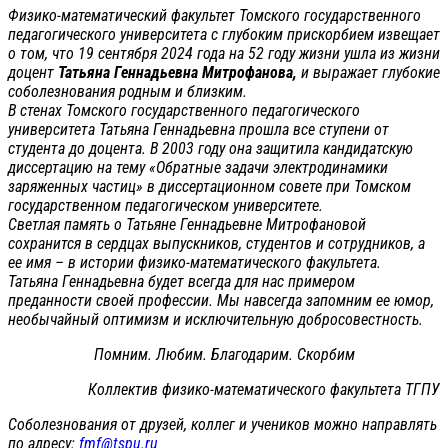
Физико-математический факультет Томского государственного
педагогического университета с глубоким прискорбием извещает
о том, что 19 сентября 2024 года на 52 году жизни ушла из жизни
доцент
Татьяна Геннадьевна Митрофанова,
и выражает глубокие
соболезнования родным и близким.
В стенах Томского государственного педагогического
университета Татьяна Геннадьевна прошла все ступени от
студента до доцента. В 2003 году она защитила кандидатскую
диссертацию на тему «Обратные задачи электродинамики
заряженных частиц» в диссертационном совете при Томском
государственном педагогическом университете.
Светлая память о Татьяне Геннадьевне Митрофановой
сохранится в сердцах выпускников, студентов и сотрудников, а
ее имя – в истории физико-математического факультета.
Татьяна Геннадьевна будет всегда для нас примером
преданности своей профессии. Мы навсегда запомним ее юмор,
необычайный оптимизм и исключительную добросовестность.
Помним. Любим. Благодарим. Скорбим
Коллектив физико-математического факультета ТГПУ
Соболезнования от друзей, коллег и учеников можно направлять
по адресу:
fmf@tspu.ru