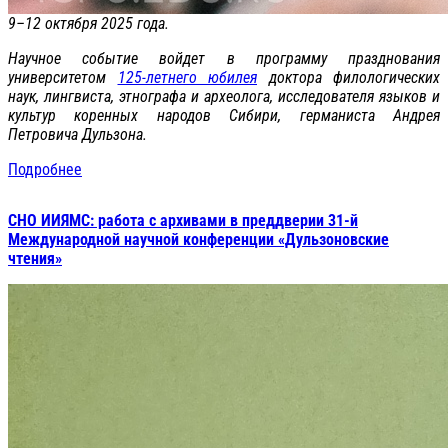
9–12 октября 2025 года.
Научное событие войдет в программу празднования
университетом
125-летнего юбилея
доктора филологических
наук, лингвиста, этнографа и археолога, исследователя языков и
культур коренных народов Сибири, германиста Андрея
Петровича Дульзона.
Подробнее
СНО ИИЯМС: работа с архивами в преддверии 31-й
Международной научной конференции «Дульзоновские
чтения»