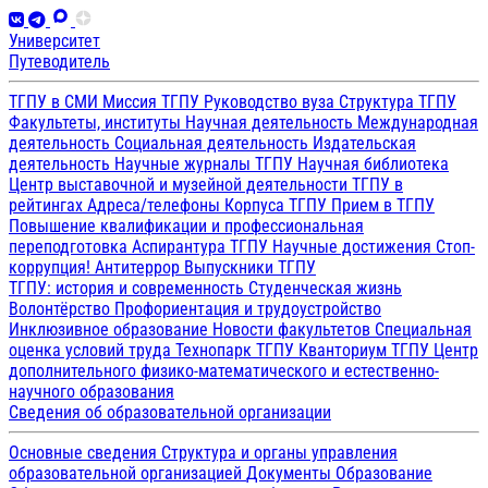
Университет
Путеводитель
ТГПУ в СМИ
Миссия ТГПУ
Руководство вуза
Структура ТГПУ
Факультеты, институты
Научная деятельность
Международная
деятельность
Социальная деятельность
Издательская
деятельность
Научные журналы ТГПУ
Научная библиотека
Центр выставочной и музейной деятельности
ТГПУ в
рейтингах
Адреса/телефоны
Корпуса ТГПУ
Прием в ТГПУ
Повышение квалификации и профессиональная
переподготовка
Аспирантура ТГПУ
Научные достижения
Стоп-
коррупция!
Антитеррор
Выпускники ТГПУ
ТГПУ: история и современность
Студенческая жизнь
Волонтёрство
Профориентация и трудоустройство
Инклюзивное образование
Новости факультетов
Специальная
оценка условий труда
Технопарк ТГПУ
Кванториум ТГПУ
Центр
дополнительного физико-математического и естественно-
научного образования
Сведения об образовательной организации
Основные сведения
Структура и органы управления
образовательной организацией
Документы
Образование