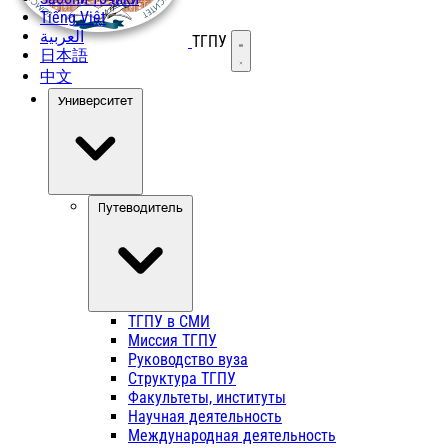
Tiếng Việt
العربية
ТГПУ
Открыть меню
日本語
中文
Университет
Путеводитель
ТГПУ в СМИ
Миссия ТГПУ
Руководство вуза
Структура ТГПУ
Факультеты, институты
Научная деятельность
Международная деятельность