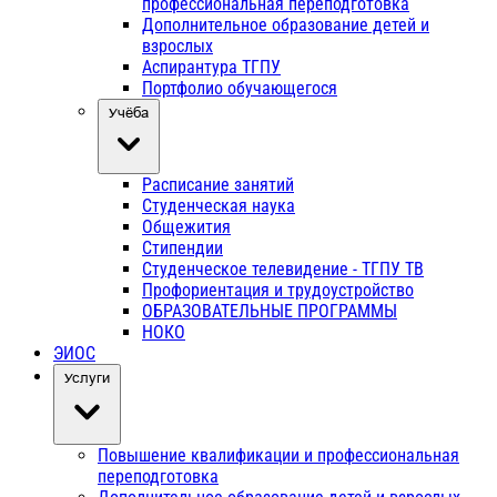
профессиональная переподготовка
Дополнительное образование детей и
взрослых
Аспирантура ТГПУ
Портфолио обучающегося
Учёба
Расписание занятий
Студенческая наука
Общежития
Стипендии
Студенческое телевидение - ТГПУ ТВ
Профориентация и трудоустройство
ОБРАЗОВАТЕЛЬНЫЕ ПРОГРАММЫ
НОКО
ЭИОС
Услуги
Повышение квалификации и профессиональная
переподготовка