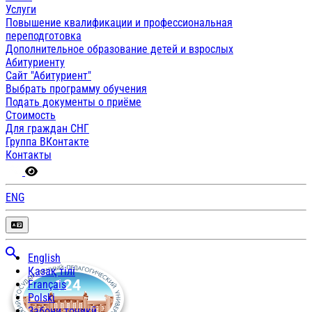
Услуги
Повышение квалификации и профессиональная
переподготовка
Дополнительное образование детей и взрослых
Абитуриенту
Сайт "Абитуриент"
Выбрать программу обучения
Подать документы о приёме
Стоимость
Для граждан СНГ
Группа ВКонтакте
Контакты
ENG
English
Қазақ тілі
Français
Polski
Забони тоҷикӣ