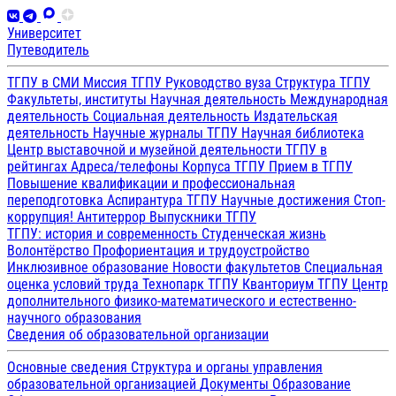
Университет
Путеводитель
ТГПУ в СМИ
Миссия ТГПУ
Руководство вуза
Структура ТГПУ
Факультеты, институты
Научная деятельность
Международная
деятельность
Социальная деятельность
Издательская
деятельность
Научные журналы ТГПУ
Научная библиотека
Центр выставочной и музейной деятельности
ТГПУ в
рейтингах
Адреса/телефоны
Корпуса ТГПУ
Прием в ТГПУ
Повышение квалификации и профессиональная
переподготовка
Аспирантура ТГПУ
Научные достижения
Стоп-
коррупция!
Антитеррор
Выпускники ТГПУ
ТГПУ: история и современность
Студенческая жизнь
Волонтёрство
Профориентация и трудоустройство
Инклюзивное образование
Новости факультетов
Специальная
оценка условий труда
Технопарк ТГПУ
Кванториум ТГПУ
Центр
дополнительного физико-математического и естественно-
научного образования
Сведения об образовательной организации
Основные сведения
Структура и органы управления
образовательной организацией
Документы
Образование