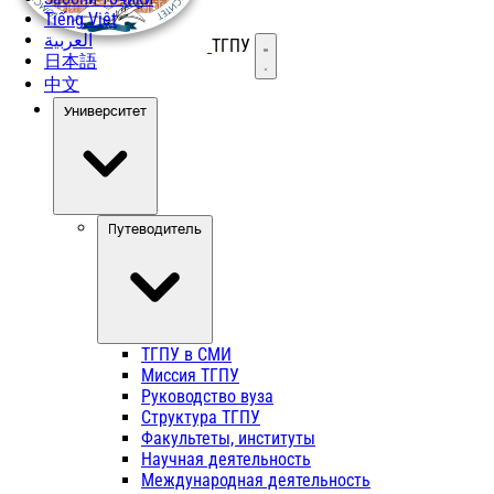
Tiếng Việt
العربية
ТГПУ
Открыть меню
日本語
中文
Университет
Путеводитель
ТГПУ в СМИ
Миссия ТГПУ
Руководство вуза
Структура ТГПУ
Факультеты, институты
Научная деятельность
Международная деятельность