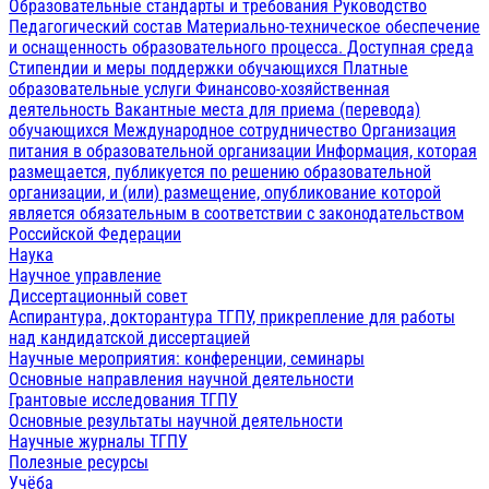
Образовательные стандарты и требования
Руководство
Педагогический состав
Материально-техническое обеспечение
и оснащенность образовательного процесса. Доступная среда
Стипендии и меры поддержки обучающихся
Платные
образовательные услуги
Финансово-хозяйственная
деятельность
Вакантные места для приема (перевода)
обучающихся
Международное сотрудничество
Организация
питания в образовательной организации
Информация, которая
размещается, публикуется по решению образовательной
организации, и (или) размещение, опубликование которой
является обязательным в соответствии с законодательством
Российской Федерации
Наука
Научное управление
Диссертационный совет
Аспирантура, докторантура ТГПУ, прикрепление для работы
над кандидатской диссертацией
Научные мероприятия: конференции, семинары
Основные направления научной деятельности
Грантовые исследования ТГПУ
Основные результаты научной деятельности
Научные журналы ТГПУ
Полезные ресурсы
Учёба