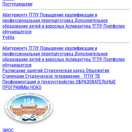
Поступающему
Абитуриенту ТГПУ
Повышение квалификации и
профессиональная переподготовка
Дополнительное
образование детей и взрослых
Аспирантура ТГПУ
Портфолио
обучающегося
Учёба
Абитуриенту ТГПУ
Повышение квалификации и
профессиональная переподготовка
Дополнительное
образование детей и взрослых
Аспирантура ТГПУ
Портфолио
обучающегося
Расписание занятий
Студенческая наука
Общежития
Стипендии
Студенческое телевидение - ТГПУ ТВ
Профориентация и трудоустройство
ОБРАЗОВАТЕЛЬНЫЕ
ПРОГРАММЫ
НОКО
ЭИОС