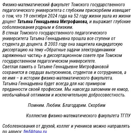
Физико-математический факультет Томского государственного
педагогического университета с глубоким прискорбием извещает
о том, что 19 сентября 2024 года на 52 году жизни ушла из жизни
доцент
Татьяна Геннадьевна Митрофанова,
и выражает глубокие
соболезнования родным и близким.
В стенах Томского государственного педагогического
университета Татьяна Геннадьевна прошла все ступени от
студента до доцента. В 2003 году она защитила кандидатскую
диссертацию на тему «Обратные задачи электродинамики
заряженных частиц» в диссертационном совете при Томском
государственном педагогическом университете.
Светлая память о Татьяне Геннадьевне Митрофановой
сохранится в сердцах выпускников, студентов и сотрудников, а
ее имя – в истории физико-математического факультета.
Татьяна Геннадьевна будет всегда для нас примером
преданности своей профессии. Мы навсегда запомним ее юмор,
необычайный оптимизм и исключительную добросовестность.
Помним. Любим. Благодарим. Скорбим
Коллектив физико-математического факультета ТГПУ
Соболезнования от друзей, коллег и учеников можно направлять
по адресу:
fmf@tspu.ru