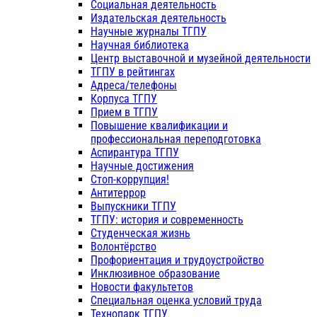
Социальная деятельность
Издательская деятельность
Научные журналы ТГПУ
Научная библиотека
Центр выставочной и музейной деятельности
ТГПУ в рейтингах
Адреса/телефоны
Корпуса ТГПУ
Прием в ТГПУ
Повышение квалификации и
профессиональная переподготовка
Аспирантура ТГПУ
Научные достижения
Стоп-коррупция!
Антитеррор
Выпускники ТГПУ
ТГПУ: история и современность
Студенческая жизнь
Волонтёрство
Профориентация и трудоустройство
Инклюзивное образование
Новости факультетов
Специальная оценка условий труда
Технопарк ТГПУ