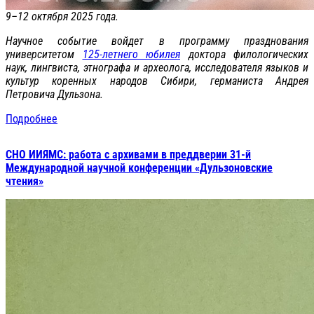
9–12 октября 2025 года.
Научное событие войдет в программу празднования
университетом
125-летнего юбилея
доктора филологических
наук, лингвиста, этнографа и археолога, исследователя языков и
культур коренных народов Сибири, германиста Андрея
Петровича Дульзона.
Подробнее
СНО ИИЯМС: работа с архивами в преддверии 31-й
Международной научной конференции «Дульзоновские
чтения»