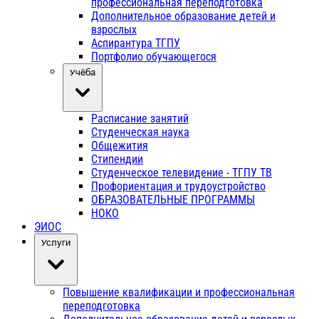
профессиональная переподготовка
Дополнительное образование детей и
взрослых
Аспирантура ТГПУ
Портфолио обучающегося
Учёба
Расписание занятий
Студенческая наука
Общежития
Стипендии
Студенческое телевидение - ТГПУ ТВ
Профориентация и трудоустройство
ОБРАЗОВАТЕЛЬНЫЕ ПРОГРАММЫ
НОКО
ЭИОС
Услуги
Повышение квалификации и профессиональная
переподготовка