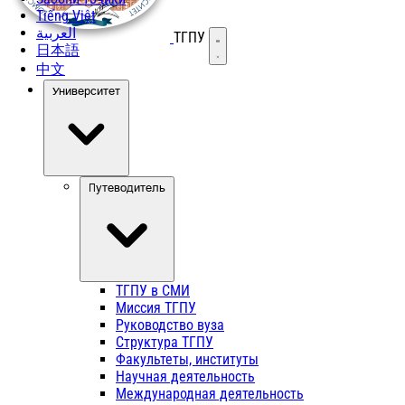
Tiếng Việt
العربية
ТГПУ
Открыть меню
日本語
中文
Университет
Путеводитель
ТГПУ в СМИ
Миссия ТГПУ
Руководство вуза
Структура ТГПУ
Факультеты, институты
Научная деятельность
Международная деятельность