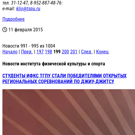
тел. 31-12-47, 8-952-887-48-76:
е-mail:
klio@tspu.ru
Подробнее
11 февраля 2015
Новости 991 - 995 из 1004
Начало
|
Пред.
|
197
198
199
200
201
|
След.
|
Конец
Новости института физической культуры и спорта
СТУДЕНТЫ ИФКС ТГПУ СТАЛИ ПОБЕДИТЕЛЯМИ ОТКРЫТЫХ
РЕГИОНАЛЬНЫХ СОРЕВНОВАНИЙ ПО ДЖИУ-ДЖИТСУ