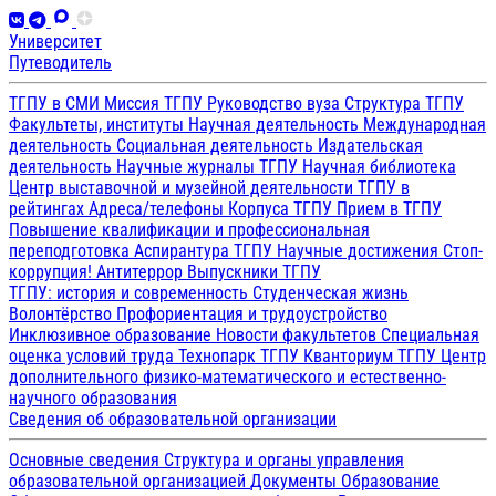
Университет
Путеводитель
ТГПУ в СМИ
Миссия ТГПУ
Руководство вуза
Структура ТГПУ
Факультеты, институты
Научная деятельность
Международная
деятельность
Социальная деятельность
Издательская
деятельность
Научные журналы ТГПУ
Научная библиотека
Центр выставочной и музейной деятельности
ТГПУ в
рейтингах
Адреса/телефоны
Корпуса ТГПУ
Прием в ТГПУ
Повышение квалификации и профессиональная
переподготовка
Аспирантура ТГПУ
Научные достижения
Стоп-
коррупция!
Антитеррор
Выпускники ТГПУ
ТГПУ: история и современность
Студенческая жизнь
Волонтёрство
Профориентация и трудоустройство
Инклюзивное образование
Новости факультетов
Специальная
оценка условий труда
Технопарк ТГПУ
Кванториум ТГПУ
Центр
дополнительного физико-математического и естественно-
научного образования
Сведения об образовательной организации
Основные сведения
Структура и органы управления
образовательной организацией
Документы
Образование