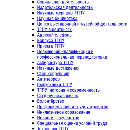
Социальная деятельность
Издательская деятельность
Научные журналы ТГПУ
Научная библиотека
Центр выставочной и музейной деятельности
ТГПУ в рейтингах
Адреса/телефоны
Корпуса ТГПУ
Прием в ТГПУ
Повышение квалификации и
профессиональная переподготовка
Аспирантура ТГПУ
Научные достижения
Стоп-коррупция!
Антитеррор
Выпускники ТГПУ
ТГПУ: история и современность
Студенческая жизнь
Волонтёрство
Профориентация и трудоустройство
Инклюзивное образование
Новости факультетов
Специальная оценка условий труда
Технопарк ТГПУ