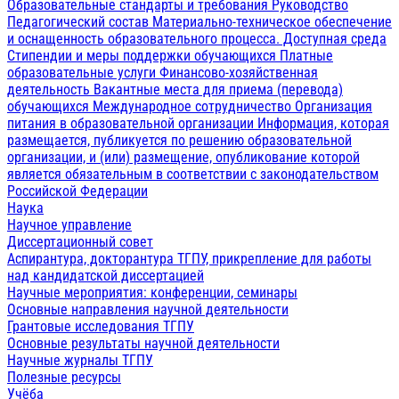
Образовательные стандарты и требования
Руководство
Педагогический состав
Материально-техническое обеспечение
и оснащенность образовательного процесса. Доступная среда
Стипендии и меры поддержки обучающихся
Платные
образовательные услуги
Финансово-хозяйственная
деятельность
Вакантные места для приема (перевода)
обучающихся
Международное сотрудничество
Организация
питания в образовательной организации
Информация, которая
размещается, публикуется по решению образовательной
организации, и (или) размещение, опубликование которой
является обязательным в соответствии с законодательством
Российской Федерации
Наука
Научное управление
Диссертационный совет
Аспирантура, докторантура ТГПУ, прикрепление для работы
над кандидатской диссертацией
Научные мероприятия: конференции, семинары
Основные направления научной деятельности
Грантовые исследования ТГПУ
Основные результаты научной деятельности
Научные журналы ТГПУ
Полезные ресурсы
Учёба