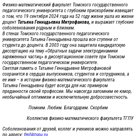
Физико-математический факультет Томского государственного
педагогического университета с глубоким прискорбием извещает
о том, что 19 сентября 2024 года на 52 году жизни ушла из жизни
доцент
Татьяна Геннадьевна Митрофанова,
и выражает глубокие
соболезнования родным и близким.
В стенах Томского государственного педагогического
университета Татьяна Геннадьевна прошла все ступени от
студента до доцента. В 2003 году она защитила кандидатскую
диссертацию на тему «Обратные задачи электродинамики
заряженных частиц» в диссертационном совете при Томском
государственном педагогическом университете.
Светлая память о Татьяне Геннадьевне Митрофановой
сохранится в сердцах выпускников, студентов и сотрудников, а
ее имя – в истории физико-математического факультета.
Татьяна Геннадьевна будет всегда для нас примером
преданности своей профессии. Мы навсегда запомним ее юмор,
необычайный оптимизм и исключительную добросовестность.
Помним. Любим. Благодарим. Скорбим
Коллектив физико-математического факультета ТГПУ
Соболезнования от друзей, коллег и учеников можно направлять
по адресу:
fmf@tspu.ru