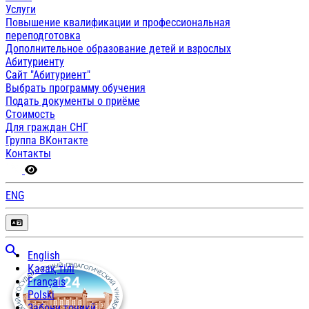
Услуги
Повышение квалификации и профессиональная
переподготовка
Дополнительное образование детей и взрослых
Абитуриенту
Сайт "Абитуриент"
Выбрать программу обучения
Подать документы о приёме
Стоимость
Для граждан СНГ
Группа ВКонтакте
Контакты
ENG
English
Қазақ тілі
Français
Polski
Забони тоҷикӣ