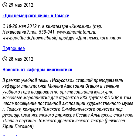
29 мая 2012
«Дни немецкого кино» в Томске
C 18-20 мая 2012 г. в кинотеатре «Киномир» (пер.
Нахановича,7,тел. 530-041. www.kinomir.tom.ru;
www.goethe.de/nowosibirsk) пройдут «Дни немецкого кино»
Подробнее
28 мая 2012
Новость от кафедры лингвистики
В рамках учебной темы «Искусство» старший преподаватель
кафедры лингвистики Милена Ашотовна Оганян в течение
учебного года неоднократно организовывала культурно-
массовые мероприятия для студентов 883
группы ФП
C
ОР, в том
числе посещение постоянной экспозиции художественного музея
г. Томска, концерта Томского Симфонического оркестра под
руководством испанского дирижера Сесара Альвареса, спектакля
«Папа в паутине» Томского драматического театра (режиссер
Юрий Пахомов).