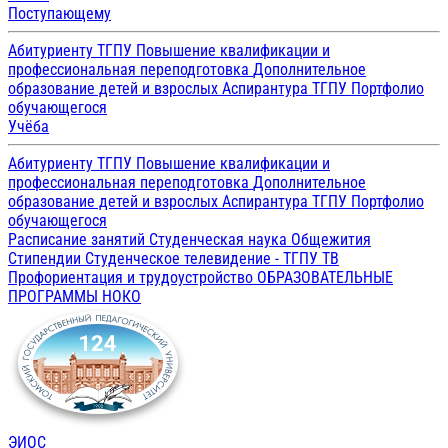
Поступающему
Абитуриенту ТГПУ
Повышение квалификации и
профессиональная переподготовка
Дополнительное
образование детей и взрослых
Аспирантура ТГПУ
Портфолио
обучающегося
Учёба
Абитуриенту ТГПУ
Повышение квалификации и
профессиональная переподготовка
Дополнительное
образование детей и взрослых
Аспирантура ТГПУ
Портфолио
обучающегося
Расписание занятий
Студенческая наука
Общежития
Стипендии
Студенческое телевидение - ТГПУ ТВ
Профориентация и трудоустройство
ОБРАЗОВАТЕЛЬНЫЕ
ПРОГРАММЫ
НОКО
ЭИОС