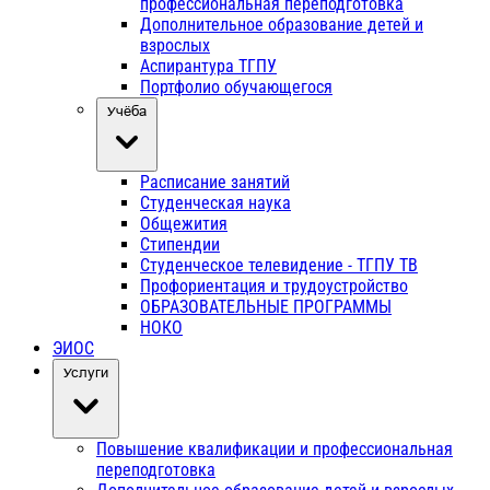
профессиональная переподготовка
Дополнительное образование детей и
взрослых
Аспирантура ТГПУ
Портфолио обучающегося
Учёба
Расписание занятий
Студенческая наука
Общежития
Стипендии
Студенческое телевидение - ТГПУ ТВ
Профориентация и трудоустройство
ОБРАЗОВАТЕЛЬНЫЕ ПРОГРАММЫ
НОКО
ЭИОС
Услуги
Повышение квалификации и профессиональная
переподготовка