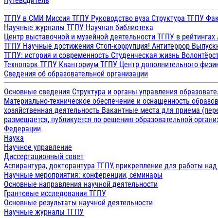
Путеводитель
ТГПУ в СМИ
Миссия ТГПУ
Руководство вуза
Структура ТГПУ
Фак
Научные журналы ТГПУ
Научная библиотека
Центр выставочной и музейной деятельности
ТГПУ в рейтингах
ТГПУ
Научные достижения
Стоп-коррупция!
Антитеррор
Выпуск
ТГПУ: история и современность
Студенческая жизнь
Волонтёрс
Технопарк ТГПУ
Кванториум ТГПУ
Центр дополнительного физик
Сведения об образовательной организации
Основные сведения
Структура и органы управления образоват
Материально-техническое обеспечение и оснащенность образов
хозяйственная деятельность
Вакантные места для приема (пе
размещается, публикуется по решению образовательной организ
Федерации
Наука
Научное управление
Диссертационный совет
Аспирантура, докторантура ТГПУ, прикрепление для работы на
Научные мероприятия: конференции, семинары
Основные направления научной деятельности
Грантовые исследования ТГПУ
Основные результаты научной деятельности
Научные журналы ТГПУ