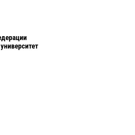
едерации
 университет