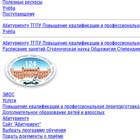
Полезные ресурсы
Учёба
Поступающему
Абитуриенту ТГПУ
Повышение квалификации и профессиональн
Учёба
Абитуриенту ТГПУ
Повышение квалификации и профессиональн
Расписание занятий
Студенческая наука
Общежития
Стипенди
ЭИОС
Услуги
Повышение квалификации и профессиональная переподготовка
Дополнительное образование детей и взрослых
Абитуриенту
Сайт "Абитуриент"
Выбрать программу обучения
Подать документы о приёме