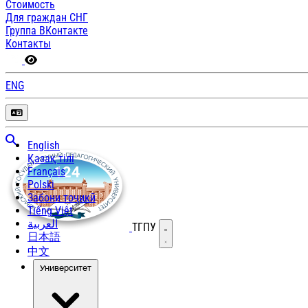
Стоимость
Для граждан СНГ
Группа ВКонтакте
Контакты
ENG
English
Қазақ тілі
Français
Polski
Забони тоҷикӣ
Tiếng Việt
العربية
ТГПУ
Открыть меню
日本語
中文
Университет