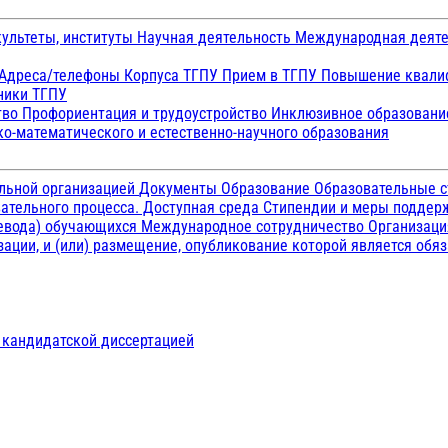
ультеты, институты
Научная деятельность
Международная деят
Адреса/телефоны
Корпуса ТГПУ
Прием в ТГПУ
Повышение квалиф
ники ТГПУ
тво
Профориентация и трудоустройство
Инклюзивное образован
о-математического и естественно-научного образования
ельной организацией
Документы
Образование
Образовательные с
ательного процесса. Доступная среда
Стипендии и меры подде
ревода) обучающихся
Международное сотрудничество
Организаци
ации, и (или) размещение, опубликование которой является обя
д кандидатской диссертацией