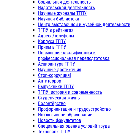
Социальная деятельность
Издательская деятельность
Научные журналы ТГПУ
Научная библиотека
Центр выставочной и музейной деятельности
ТГПУ в рейтингах
Адреса/телефоны
Корпуса ТГПУ
Прием в ТГПУ
Повышение квалификации и
профессиональная переподготовка
Аспирантура ТГПУ
Научные достижения
Стоп-коррупция!
Антитеррор
Выпускники ТГПУ
ТГПУ: история и современность
Студенческая жизнь
Волонтёрство
Профориентация и трудоустройство
Инклюзивное образование
Новости факультетов
Специальная оценка условий труда
Технопарк ТГПУ