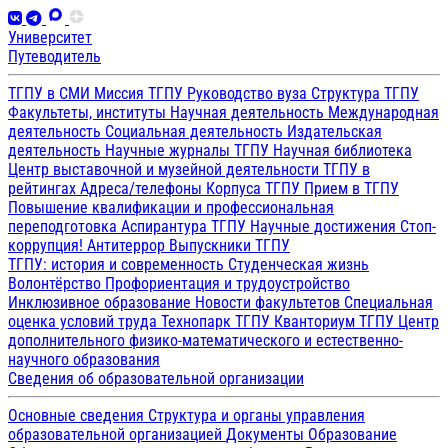
Университет
Путеводитель
ТГПУ в СМИ
Миссия ТГПУ
Руководство вуза
Структура ТГПУ
Факультеты, институты
Научная деятельность
Международная
деятельность
Социальная деятельность
Издательская
деятельность
Научные журналы ТГПУ
Научная библиотека
Центр выставочной и музейной деятельности
ТГПУ в
рейтингах
Адреса/телефоны
Корпуса ТГПУ
Прием в ТГПУ
Повышение квалификации и профессиональная
переподготовка
Аспирантура ТГПУ
Научные достижения
Стоп-
коррупция!
Антитеррор
Выпускники ТГПУ
ТГПУ: история и современность
Студенческая жизнь
Волонтёрство
Профориентация и трудоустройство
Инклюзивное образование
Новости факультетов
Специальная
оценка условий труда
Технопарк ТГПУ
Кванториум ТГПУ
Центр
дополнительного физико-математического и естественно-
научного образования
Сведения об образовательной организации
Основные сведения
Структура и органы управления
образовательной организацией
Документы
Образование