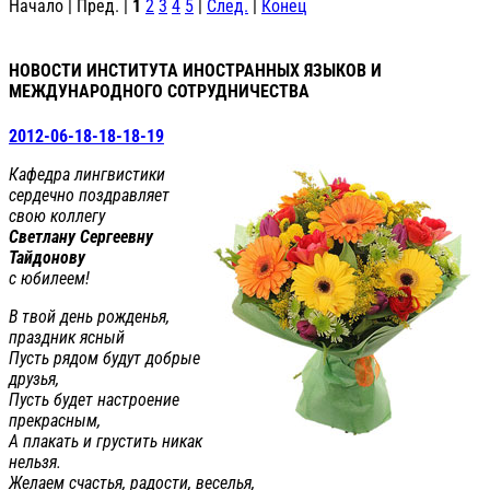
Начало | Пред. |
1
2
3
4
5
|
След.
|
Конец
НОВОСТИ ИНСТИТУТА ИНОСТРАННЫХ ЯЗЫКОВ И
МЕЖДУНАРОДНОГО СОТРУДНИЧЕСТВА
2012-06-18-18-18-19
Кафедра лингвистики
сердечно поздравляет
свою коллегу
Светлану Сергеевну
Тайдонову
с юбилеем!
В твой день рожденья,
праздник ясный
Пусть рядом будут добрые
друзья,
Пусть будет настроение
прекрасным,
А плакать и грустить никак
нельзя.
Желаем счастья, радости, веселья,