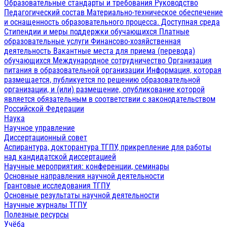
Образовательные стандарты и требования
Руководство
Педагогический состав
Материально-техническое обеспечение
и оснащенность образовательного процесса. Доступная среда
Стипендии и меры поддержки обучающихся
Платные
образовательные услуги
Финансово-хозяйственная
деятельность
Вакантные места для приема (перевода)
обучающихся
Международное сотрудничество
Организация
питания в образовательной организации
Информация, которая
размещается, публикуется по решению образовательной
организации, и (или) размещение, опубликование которой
является обязательным в соответствии с законодательством
Российской Федерации
Наука
Научное управление
Диссертационный совет
Аспирантура, докторантура ТГПУ, прикрепление для работы
над кандидатской диссертацией
Научные мероприятия: конференции, семинары
Основные направления научной деятельности
Грантовые исследования ТГПУ
Основные результаты научной деятельности
Научные журналы ТГПУ
Полезные ресурсы
Учёба