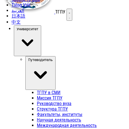
Tiếng Việt
العربية
ТГПУ
Открыть меню
日本語
中文
Университет
Путеводитель
ТГПУ в СМИ
Миссия ТГПУ
Руководство вуза
Структура ТГПУ
Факультеты, институты
Научная деятельность
Международная деятельность