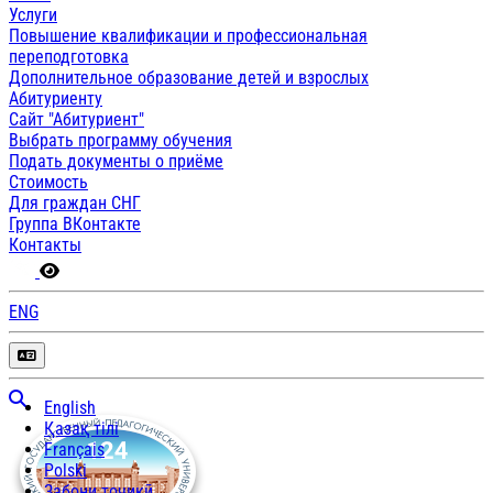
Услуги
Повышение квалификации и профессиональная
переподготовка
Дополнительное образование детей и взрослых
Абитуриенту
Сайт "Абитуриент"
Выбрать программу обучения
Подать документы о приёме
Стоимость
Для граждан СНГ
Группа ВКонтакте
Контакты
ENG
English
Қазақ тілі
Français
Polski
Забони тоҷикӣ