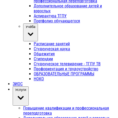
профессиональная переподготовка
Дополнительное образование детей и
взрослых
Аспирантура ТГПУ
Портфолио обучающегося
Учёба
Расписание занятий
Студенческая наука
Общежития
Стипендии
Студенческое телевидение - ТГПУ ТВ
Профориентация и трудоустройство
ОБРАЗОВАТЕЛЬНЫЕ ПРОГРАММЫ
НОКО
ЭИОС
Услуги
Повышение квалификации и профессиональная
переподготовка