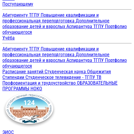
Поступающему
Абитуриенту ТГПУ
Повышение квалификации и
профессиональная переподготовка
Дополнительное
образование детей и взрослых
Аспирантура ТГПУ
Портфолио
обучающегося
Учёба
Абитуриенту ТГПУ
Повышение квалификации и
профессиональная переподготовка
Дополнительное
образование детей и взрослых
Аспирантура ТГПУ
Портфолио
обучающегося
Расписание занятий
Студенческая наука
Общежития
Стипендии
Студенческое телевидение - ТГПУ ТВ
Профориентация и трудоустройство
ОБРАЗОВАТЕЛЬНЫЕ
ПРОГРАММЫ
НОКО
ЭИОС