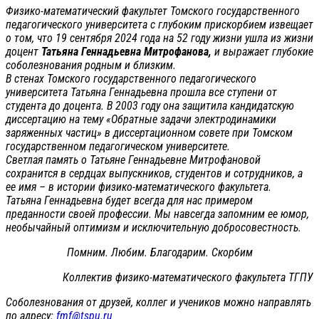
Физико-математический факультет Томского государственного
педагогического университета с глубоким прискорбием извещает
о том, что 19 сентября 2024 года на 52 году жизни ушла из жизни
доцент
Татьяна Геннадьевна Митрофанова,
и выражает глубокие
соболезнования родным и близким.
В стенах Томского государственного педагогического
университета Татьяна Геннадьевна прошла все ступени от
студента до доцента. В 2003 году она защитила кандидатскую
диссертацию на тему «Обратные задачи электродинамики
заряженных частиц» в диссертационном совете при Томском
государственном педагогическом университете.
Светлая память о Татьяне Геннадьевне Митрофановой
сохранится в сердцах выпускников, студентов и сотрудников, а
ее имя – в истории физико-математического факультета.
Татьяна Геннадьевна будет всегда для нас примером
преданности своей профессии. Мы навсегда запомним ее юмор,
необычайный оптимизм и исключительную добросовестность.
Помним. Любим. Благодарим. Скорбим
Коллектив физико-математического факультета ТГПУ
Соболезнования от друзей, коллег и учеников можно направлять
по адресу:
fmf@tspu.ru