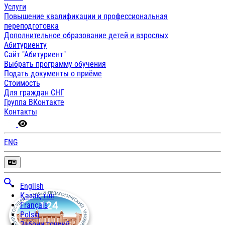
Услуги
Повышение квалификации и профессиональная
переподготовка
Дополнительное образование детей и взрослых
Абитуриенту
Сайт "Абитуриент"
Выбрать программу обучения
Подать документы о приёме
Стоимость
Для граждан СНГ
Группа ВКонтакте
Контакты
ENG
English
Қазақ тілі
Français
Polski
Забони тоҷикӣ