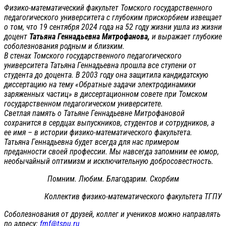
Физико-математический факультет Томского государственного
педагогического университета с глубоким прискорбием извещает
о том, что 19 сентября 2024 года на 52 году жизни ушла из жизни
доцент
Татьяна Геннадьевна Митрофанова,
и выражает глубокие
соболезнования родным и близким.
В стенах Томского государственного педагогического
университета Татьяна Геннадьевна прошла все ступени от
студента до доцента. В 2003 году она защитила кандидатскую
диссертацию на тему «Обратные задачи электродинамики
заряженных частиц» в диссертационном совете при Томском
государственном педагогическом университете.
Светлая память о Татьяне Геннадьевне Митрофановой
сохранится в сердцах выпускников, студентов и сотрудников, а
ее имя – в истории физико-математического факультета.
Татьяна Геннадьевна будет всегда для нас примером
преданности своей профессии. Мы навсегда запомним ее юмор,
необычайный оптимизм и исключительную добросовестность.
Помним. Любим. Благодарим. Скорбим
Коллектив физико-математического факультета ТГПУ
Соболезнования от друзей, коллег и учеников можно направлять
по адресу:
fmf@tspu.ru