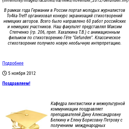
{flvremote}/images/faculties/fia/news/november_2012/Gefunden.flv{/
В рамках года Германии в России портал молодых журналистов
To4ka-Treff организовал конкурс экранизаций стихотворений
немецких авторов. Всего было направлено 60 работ российских
и немецких участников. Наш факультет представлял Максим
Степченко (гр. 206, преп. Хахалкина Т.В.) с анимационным
фильмом по стихотворению Гёте "Gefunden". Классическое
стихотворение получило новую необычную интерпретацию.
Подробнее
5 ноября 2012
Поздравляем!
Кафедра лингвистики и межкультурной
коммуникации поздравляет
преподавателей Дину Александровну
Белкину и Елену Борисовну Петрову с
получением международных