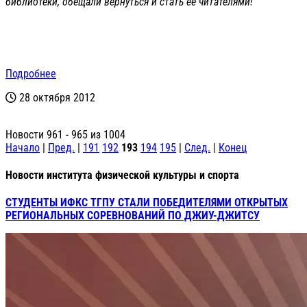
библиотеки, обещали вернуться и стать ее читателями!
Подробнее
28 октября 2012
Новости 961 - 965 из 1004
Начало
|
Пред.
|
191
192
193
194
195
|
След.
|
Конец
Новости института физической культуры и спорта
СТУДЕНТЫ ИФКС ТГПУ СТАЛИ ПОБЕДИТЕЛЯМИ ОТКРЫТЫХ
РЕГИОНАЛЬНЫХ СОРЕВНОВАНИЙ ПО ДЖИУ-ДЖИТСУ