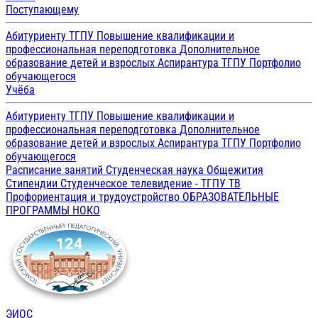
Поступающему
Абитуриенту ТГПУ
Повышение квалификации и
профессиональная переподготовка
Дополнительное
образование детей и взрослых
Аспирантура ТГПУ
Портфолио
обучающегося
Учёба
Абитуриенту ТГПУ
Повышение квалификации и
профессиональная переподготовка
Дополнительное
образование детей и взрослых
Аспирантура ТГПУ
Портфолио
обучающегося
Расписание занятий
Студенческая наука
Общежития
Стипендии
Студенческое телевидение - ТГПУ ТВ
Профориентация и трудоустройство
ОБРАЗОВАТЕЛЬНЫЕ
ПРОГРАММЫ
НОКО
ЭИОС