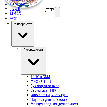
Tiếng Việt
العربية
ТГПУ
Открыть меню
日本語
中文
Университет
Путеводитель
ТГПУ в СМИ
Миссия ТГПУ
Руководство вуза
Структура ТГПУ
Факультеты, институты
Научная деятельность
Международная деятельность