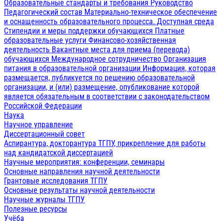
Образовательные стандарты и требования
Руководство
Педагогический состав
Материально-техническое обеспечение
и оснащенность образовательного процесса. Доступная среда
Стипендии и меры поддержки обучающихся
Платные
образовательные услуги
Финансово-хозяйственная
деятельность
Вакантные места для приема (перевода)
обучающихся
Международное сотрудничество
Организация
питания в образовательной организации
Информация, которая
размещается, публикуется по решению образовательной
организации, и (или) размещение, опубликование которой
является обязательным в соответствии с законодательством
Российской Федерации
Наука
Научное управление
Диссертационный совет
Аспирантура, докторантура ТГПУ, прикрепление для работы
над кандидатской диссертацией
Научные мероприятия: конференции, семинары
Основные направления научной деятельности
Грантовые исследования ТГПУ
Основные результаты научной деятельности
Научные журналы ТГПУ
Полезные ресурсы
Учёба