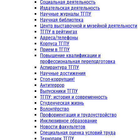
Социальная деятельность
Издательская деятельность
Научные журналы ТГПУ
Научная библиотека
Центр выставочной и музейной деятельности
ТГПУ в рейтингах
Адреса/телефоны
Корпуса ТГПУ
Прием в ТГПУ
Повышение квалификации и
профессиональная переподготовка
Аспирантура ТГПУ
Научные достижения
Стоп-коррупция!
Антитеррор
Выпускники ТГПУ
ТГПУ: история и современность
Студенческая жизнь
Волонтёрство
Профориентация и трудоустройство
Инклюзивное образование
Новости факультетов
Специальная оценка условий труда
Технопарк ТГПУ