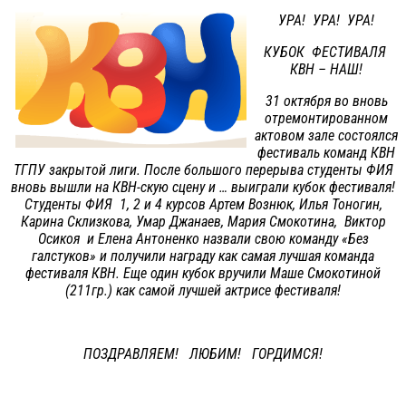
УРА! УРА! УРА!
КУБОК ФЕСТИВАЛЯ
КВН – НАШ!
31 октября во вновь
отремонтированном
актовом зале состоялся
фестиваль команд КВН
ТГПУ закрытой лиги. После большого перерыва студенты ФИЯ
вновь вышли на КВН-скую сцену и … выиграли кубок фестиваля!
Студенты ФИЯ 1, 2 и 4 курсов Артем Вознюк, Илья Тоногин,
Карина Склизкова, Умар Джанаев, Мария Смокотина, Виктор
Осикоя и Елена Антоненко назвали свою команду «Без
галстуков» и получили награду как самая лучшая команда
фестиваля КВН. Еще один кубок вручили Маше Смокотиной
(211гр.) как самой лучшей актрисе фестиваля!
ПОЗДРАВЛЯЕМ! ЛЮБИМ! ГОРДИМСЯ!