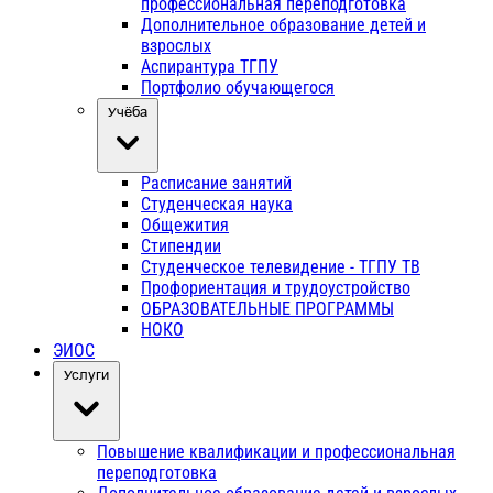
профессиональная переподготовка
Дополнительное образование детей и
взрослых
Аспирантура ТГПУ
Портфолио обучающегося
Учёба
Расписание занятий
Студенческая наука
Общежития
Стипендии
Студенческое телевидение - ТГПУ ТВ
Профориентация и трудоустройство
ОБРАЗОВАТЕЛЬНЫЕ ПРОГРАММЫ
НОКО
ЭИОС
Услуги
Повышение квалификации и профессиональная
переподготовка