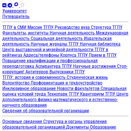
Университет
Путеводитель
ТГПУ в СМИ
Миссия ТГПУ
Руководство вуза
Структура ТГПУ
Факультеты, институты
Научная деятельность
Международная
деятельность
Социальная деятельность
Издательская
деятельность
Научные журналы ТГПУ
Научная библиотека
Центр выставочной и музейной деятельности
ТГПУ в
рейтингах
Адреса/телефоны
Корпуса ТГПУ
Прием в ТГПУ
Повышение квалификации и профессиональная
переподготовка
Аспирантура ТГПУ
Научные достижения
Стоп-
коррупция!
Антитеррор
Выпускники ТГПУ
ТГПУ: история и современность
Студенческая жизнь
Волонтёрство
Профориентация и трудоустройство
Инклюзивное образование
Новости факультетов
Специальная
оценка условий труда
Технопарк ТГПУ
Кванториум ТГПУ
Центр
дополнительного физико-математического и естественно-
научного образования
Сведения об образовательной организации
Основные сведения
Структура и органы управления
образовательной организацией
Документы
Образование