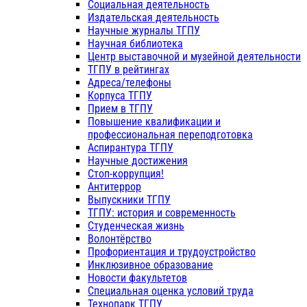
Социальная деятельность
Издательская деятельность
Научные журналы ТГПУ
Научная библиотека
Центр выставочной и музейной деятельности
ТГПУ в рейтингах
Адреса/телефоны
Корпуса ТГПУ
Прием в ТГПУ
Повышение квалификации и
профессиональная переподготовка
Аспирантура ТГПУ
Научные достижения
Стоп-коррупция!
Антитеррор
Выпускники ТГПУ
ТГПУ: история и современность
Студенческая жизнь
Волонтёрство
Профориентация и трудоустройство
Инклюзивное образование
Новости факультетов
Специальная оценка условий труда
Технопарк ТГПУ