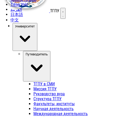
Tiếng Việt
العربية
ТГПУ
Открыть меню
日本語
中文
Университет
Путеводитель
ТГПУ в СМИ
Миссия ТГПУ
Руководство вуза
Структура ТГПУ
Факультеты, институты
Научная деятельность
Международная деятельность