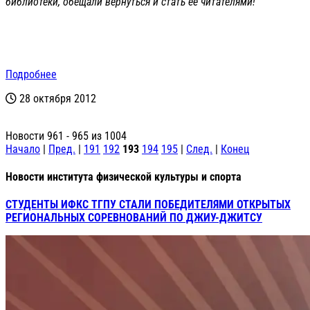
библиотеки, обещали вернуться и стать ее читателями!
Подробнее
28 октября 2012
Новости 961 - 965 из 1004
Начало
|
Пред.
|
191
192
193
194
195
|
След.
|
Конец
Новости института физической культуры и спорта
СТУДЕНТЫ ИФКС ТГПУ СТАЛИ ПОБЕДИТЕЛЯМИ ОТКРЫТЫХ
РЕГИОНАЛЬНЫХ СОРЕВНОВАНИЙ ПО ДЖИУ-ДЖИТСУ