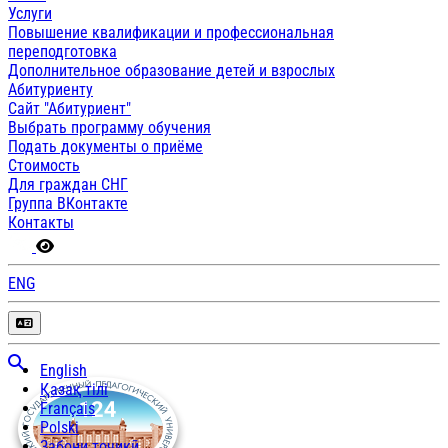
Услуги
Повышение квалификации и профессиональная
переподготовка
Дополнительное образование детей и взрослых
Абитуриенту
Сайт "Абитуриент"
Выбрать программу обучения
Подать документы о приёме
Стоимость
Для граждан СНГ
Группа ВКонтакте
Контакты
ENG
English
Қазақ тілі
Français
Polski
Забони тоҷикӣ