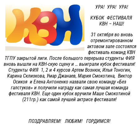
УРА! УРА! УРА!
КУБОК ФЕСТИВАЛЯ
КВН – НАШ!
31 октября во вновь
отремонтированном
актовом зале состоялся
фестиваль команд КВН
ТГПУ закрытой лиги. После большого перерыва студенты ФИЯ
вновь вышли на КВН-скую сцену и … выиграли кубок фестиваля!
Студенты ФИЯ 1, 2 и 4 курсов Артем Вознюк, Илья Тоногин,
Карина Склизкова, Умар Джанаев, Мария Смокотина, Виктор
Осикоя и Елена Антоненко назвали свою команду «Без
галстуков» и получили награду как самая лучшая команда
фестиваля КВН. Еще один кубок вручили Маше Смокотиной
(211гр.) как самой лучшей актрисе фестиваля!
ПОЗДРАВЛЯЕМ! ЛЮБИМ! ГОРДИМСЯ!