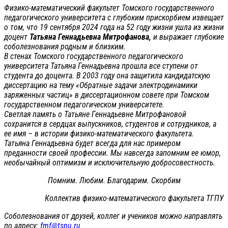
Физико-математический факультет Томского государственного
педагогического университета с глубоким прискорбием извещает
о том, что 19 сентября 2024 года на 52 году жизни ушла из жизни
доцент
Татьяна Геннадьевна Митрофанова,
и выражает глубокие
соболезнования родным и близким.
В стенах Томского государственного педагогического
университета Татьяна Геннадьевна прошла все ступени от
студента до доцента. В 2003 году она защитила кандидатскую
диссертацию на тему «Обратные задачи электродинамики
заряженных частиц» в диссертационном совете при Томском
государственном педагогическом университете.
Светлая память о Татьяне Геннадьевне Митрофановой
сохранится в сердцах выпускников, студентов и сотрудников, а
ее имя – в истории физико-математического факультета.
Татьяна Геннадьевна будет всегда для нас примером
преданности своей профессии. Мы навсегда запомним ее юмор,
необычайный оптимизм и исключительную добросовестность.
Помним. Любим. Благодарим. Скорбим
Коллектив физико-математического факультета ТГПУ
Соболезнования от друзей, коллег и учеников можно направлять
по адресу:
fmf@tspu.ru