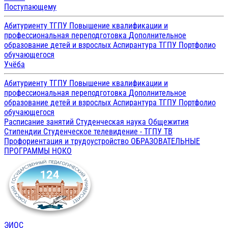
Поступающему
Абитуриенту ТГПУ
Повышение квалификации и
профессиональная переподготовка
Дополнительное
образование детей и взрослых
Аспирантура ТГПУ
Портфолио
обучающегося
Учёба
Абитуриенту ТГПУ
Повышение квалификации и
профессиональная переподготовка
Дополнительное
образование детей и взрослых
Аспирантура ТГПУ
Портфолио
обучающегося
Расписание занятий
Студенческая наука
Общежития
Стипендии
Студенческое телевидение - ТГПУ ТВ
Профориентация и трудоустройство
ОБРАЗОВАТЕЛЬНЫЕ
ПРОГРАММЫ
НОКО
ЭИОС