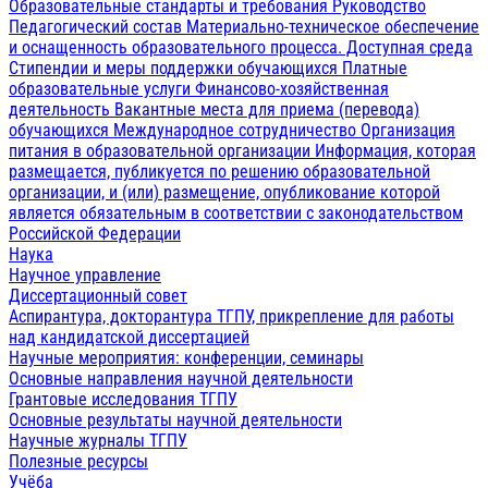
Образовательные стандарты и требования
Руководство
Педагогический состав
Материально-техническое обеспечение
и оснащенность образовательного процесса. Доступная среда
Стипендии и меры поддержки обучающихся
Платные
образовательные услуги
Финансово-хозяйственная
деятельность
Вакантные места для приема (перевода)
обучающихся
Международное сотрудничество
Организация
питания в образовательной организации
Информация, которая
размещается, публикуется по решению образовательной
организации, и (или) размещение, опубликование которой
является обязательным в соответствии с законодательством
Российской Федерации
Наука
Научное управление
Диссертационный совет
Аспирантура, докторантура ТГПУ, прикрепление для работы
над кандидатской диссертацией
Научные мероприятия: конференции, семинары
Основные направления научной деятельности
Грантовые исследования ТГПУ
Основные результаты научной деятельности
Научные журналы ТГПУ
Полезные ресурсы
Учёба