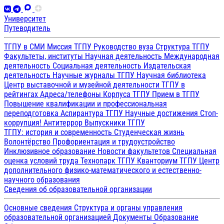
Университет
Путеводитель
ТГПУ в СМИ
Миссия ТГПУ
Руководство вуза
Структура ТГПУ
Факультеты, институты
Научная деятельность
Международная
деятельность
Социальная деятельность
Издательская
деятельность
Научные журналы ТГПУ
Научная библиотека
Центр выставочной и музейной деятельности
ТГПУ в
рейтингах
Адреса/телефоны
Корпуса ТГПУ
Прием в ТГПУ
Повышение квалификации и профессиональная
переподготовка
Аспирантура ТГПУ
Научные достижения
Стоп-
коррупция!
Антитеррор
Выпускники ТГПУ
ТГПУ: история и современность
Студенческая жизнь
Волонтёрство
Профориентация и трудоустройство
Инклюзивное образование
Новости факультетов
Специальная
оценка условий труда
Технопарк ТГПУ
Кванториум ТГПУ
Центр
дополнительного физико-математического и естественно-
научного образования
Сведения об образовательной организации
Основные сведения
Структура и органы управления
образовательной организацией
Документы
Образование