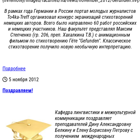
{flvremote}/images/faculties/fia/news/november_2012/Gefunden.flv{/
В рамках года Германии в России портал молодых журналистов
To4ka-Treff организовал конкурс экранизаций стихотворений
немецких авторов. Всего было направлено 60 работ российских
и немецких участников. Наш факультет представлял Максим
Степченко (гр. 206, преп. Хахалкина Т.В.) с анимационным
фильмом по стихотворению Гёте "Gefunden". Классическое
стихотворение получило новую необычную интерпретацию.
Подробнее
5 ноября 2012
Поздравляем!
Кафедра лингвистики и межкультурной
коммуникации поздравляет
преподавателей Дину Александровну
Белкину и Елену Борисовну Петрову с
получением международных