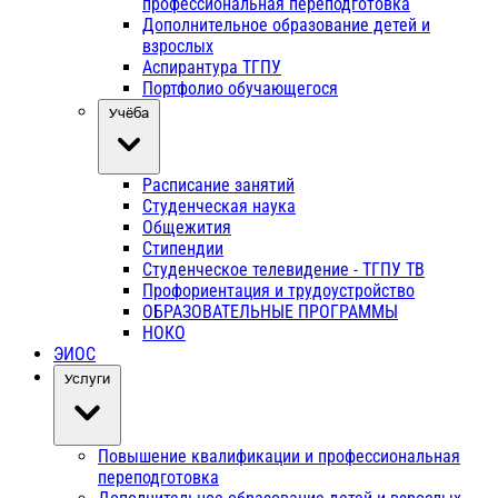
профессиональная переподготовка
Дополнительное образование детей и
взрослых
Аспирантура ТГПУ
Портфолио обучающегося
Учёба
Расписание занятий
Студенческая наука
Общежития
Стипендии
Студенческое телевидение - ТГПУ ТВ
Профориентация и трудоустройство
ОБРАЗОВАТЕЛЬНЫЕ ПРОГРАММЫ
НОКО
ЭИОС
Услуги
Повышение квалификации и профессиональная
переподготовка