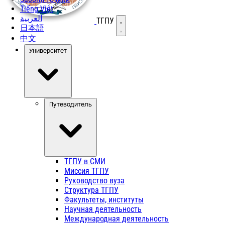
Tiếng Việt
العربية
ТГПУ
Открыть меню
日本語
中文
Университет
Путеводитель
ТГПУ в СМИ
Миссия ТГПУ
Руководство вуза
Структура ТГПУ
Факультеты, институты
Научная деятельность
Международная деятельность