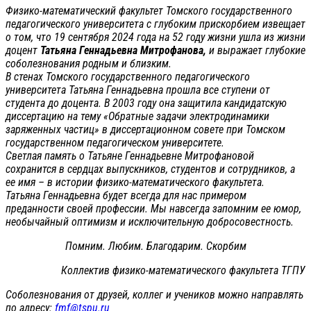
Физико-математический факультет Томского государственного
педагогического университета с глубоким прискорбием извещает
о том, что 19 сентября 2024 года на 52 году жизни ушла из жизни
доцент
Татьяна Геннадьевна Митрофанова,
и выражает глубокие
соболезнования родным и близким.
В стенах Томского государственного педагогического
университета Татьяна Геннадьевна прошла все ступени от
студента до доцента. В 2003 году она защитила кандидатскую
диссертацию на тему «Обратные задачи электродинамики
заряженных частиц» в диссертационном совете при Томском
государственном педагогическом университете.
Светлая память о Татьяне Геннадьевне Митрофановой
сохранится в сердцах выпускников, студентов и сотрудников, а
ее имя – в истории физико-математического факультета.
Татьяна Геннадьевна будет всегда для нас примером
преданности своей профессии. Мы навсегда запомним ее юмор,
необычайный оптимизм и исключительную добросовестность.
Помним. Любим. Благодарим. Скорбим
Коллектив физико-математического факультета ТГПУ
Соболезнования от друзей, коллег и учеников можно направлять
по адресу:
fmf@tspu.ru