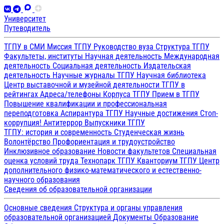
Университет
Путеводитель
ТГПУ в СМИ
Миссия ТГПУ
Руководство вуза
Структура ТГПУ
Факультеты, институты
Научная деятельность
Международная
деятельность
Социальная деятельность
Издательская
деятельность
Научные журналы ТГПУ
Научная библиотека
Центр выставочной и музейной деятельности
ТГПУ в
рейтингах
Адреса/телефоны
Корпуса ТГПУ
Прием в ТГПУ
Повышение квалификации и профессиональная
переподготовка
Аспирантура ТГПУ
Научные достижения
Стоп-
коррупция!
Антитеррор
Выпускники ТГПУ
ТГПУ: история и современность
Студенческая жизнь
Волонтёрство
Профориентация и трудоустройство
Инклюзивное образование
Новости факультетов
Специальная
оценка условий труда
Технопарк ТГПУ
Кванториум ТГПУ
Центр
дополнительного физико-математического и естественно-
научного образования
Сведения об образовательной организации
Основные сведения
Структура и органы управления
образовательной организацией
Документы
Образование