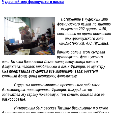
Чудесный мир французского языка
Погружение в чудесный мир
французского языка, по мнению
студентов 202 группы ФИЯ,
состоялось во время посещения
ими французского зала
библиотеки им. А.С. Пушкина.
Важную роль в этом сыграла
руководитель французского
зала Татьяна Васильевна Дементьева, выпускница нашего
факультета, человек влюбленный в язык Франции, ее культуру.
Она представила студентам все материалы зала: богатый
книжный фонд, фонд периодики, фильмотеку.
Студенты познакомились с прекрасными работами
фотоконкурса, посвященного Франции. Каждый автор
запечатлел эту страну по-своему и, тем самым, показал все ее
разнообразие.
Интересным был рассказ Татьяны Васильевны и о клубе
французского языка, заседания которого состоятся по субботам.