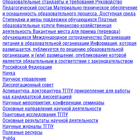
Образовательные стандарты и требования
Руководство
Педагогический состав
Материально-техническое обеспечение
и оснащенность образовательного процесса. Доступная среда
Стипендии и меры поддержки обучающихся
Платные
образовательные услуги
Финансово-хозяйственная
деятельность
Вакантные места для приема (перевода)
обучающихся
Международное сотрудничество
Организация
питания в образовательной организации
Информация, которая
размещается, публикуется по решению образовательной
организации, и (или) размещение, опубликование которой
является обязательным в соответствии с законодательством
Российской Федерации
Наука
Научное управление
Диссертационный совет
Аспирантура, докторантура ТГПУ, прикрепление для работы
над кандидатской диссертацией
Научные мероприятия: конференции, семинары
Основные направления научной деятельности
Грантовые исследования ТГПУ
Основные результаты научной деятельности
Научные журналы ТГПУ
Полезные ресурсы
Учёба