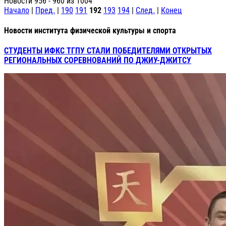
Новости 956 - 960 из 1004
Начало
|
Пред.
|
190
191
192
193
194
|
След.
|
Конец
Новости института физической культуры и спорта
СТУДЕНТЫ ИФКС ТГПУ СТАЛИ ПОБЕДИТЕЛЯМИ ОТКРЫТЫХ
РЕГИОНАЛЬНЫХ СОРЕВНОВАНИЙ ПО ДЖИУ-ДЖИТСУ