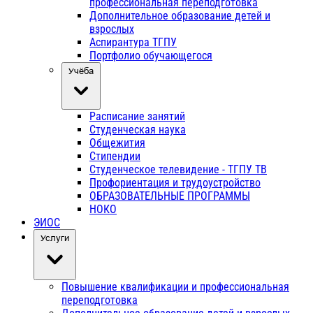
профессиональная переподготовка
Дополнительное образование детей и
взрослых
Аспирантура ТГПУ
Портфолио обучающегося
Учёба
Расписание занятий
Студенческая наука
Общежития
Стипендии
Студенческое телевидение - ТГПУ ТВ
Профориентация и трудоустройство
ОБРАЗОВАТЕЛЬНЫЕ ПРОГРАММЫ
НОКО
ЭИОС
Услуги
Повышение квалификации и профессиональная
переподготовка