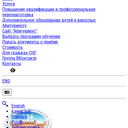
Услуги
Повышение квалификации и профессиональная
переподготовка
Дополнительное образование детей и взрослых
Абитуриенту
Сайт "Абитуриент"
Выбрать программу обучения
Подать документы о приёме
Стоимость
Для граждан СНГ
Группа ВКонтакте
Контакты
ENG
English
Қазақ тілі
Français
Polski
Забони тоҷикӣ