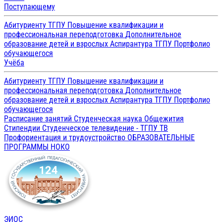
Поступающему
Абитуриенту ТГПУ
Повышение квалификации и
профессиональная переподготовка
Дополнительное
образование детей и взрослых
Аспирантура ТГПУ
Портфолио
обучающегося
Учёба
Абитуриенту ТГПУ
Повышение квалификации и
профессиональная переподготовка
Дополнительное
образование детей и взрослых
Аспирантура ТГПУ
Портфолио
обучающегося
Расписание занятий
Студенческая наука
Общежития
Стипендии
Студенческое телевидение - ТГПУ ТВ
Профориентация и трудоустройство
ОБРАЗОВАТЕЛЬНЫЕ
ПРОГРАММЫ
НОКО
ЭИОС