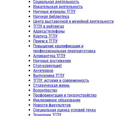
Социальная деятельность
Издательская деятельность
Научные журналы ТГПУ
Научная библиотека
Центр выставочной и музейной деятельности
ТГПУ в рейтингах
Адреса/телефоны
Корпуса ТГПУ
Прием в ТГПУ
Повышение квалификации и
профессиональная переподготовка
Аспирантура ТГПУ
Научные достижения
Стоп-коррупция!
Антитеррор
Выпускники ТГПУ
ТГПУ: история и современность
Студенческая жизнь
Волонтёрство
Профориентация и трудоустройство
Инклюзивное образование
Новости факультетов
Специальная оценка условий труда
Технопарк ТГПУ