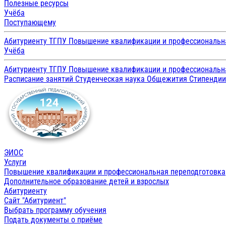
Полезные ресурсы
Учёба
Поступающему
Абитуриенту ТГПУ
Повышение квалификации и профессиональн
Учёба
Абитуриенту ТГПУ
Повышение квалификации и профессиональн
Расписание занятий
Студенческая наука
Общежития
Стипенди
ЭИОС
Услуги
Повышение квалификации и профессиональная переподготовка
Дополнительное образование детей и взрослых
Абитуриенту
Сайт "Абитуриент"
Выбрать программу обучения
Подать документы о приёме