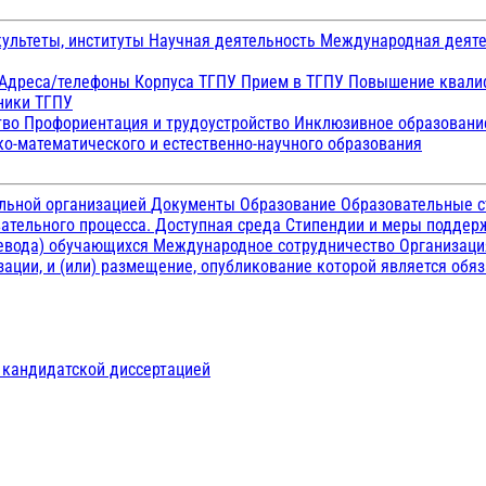
ультеты, институты
Научная деятельность
Международная деят
Адреса/телефоны
Корпуса ТГПУ
Прием в ТГПУ
Повышение квалиф
ники ТГПУ
тво
Профориентация и трудоустройство
Инклюзивное образован
о-математического и естественно-научного образования
ельной организацией
Документы
Образование
Образовательные с
ательного процесса. Доступная среда
Стипендии и меры подде
ревода) обучающихся
Международное сотрудничество
Организаци
ации, и (или) размещение, опубликование которой является обя
д кандидатской диссертацией