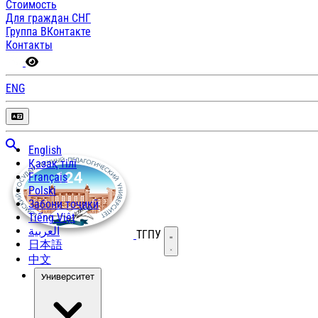
Стоимость
Для граждан СНГ
Группа ВКонтакте
Контакты
ENG
English
Қазақ тілі
Français
Polski
Забони тоҷикӣ
Tiếng Việt
العربية
ТГПУ
Открыть меню
日本語
中文
Университет