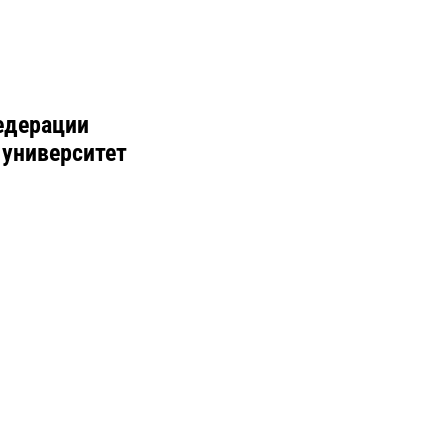
едерации
 университет