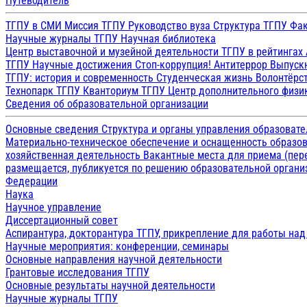
Путеводитель
ТГПУ в СМИ
Миссия ТГПУ
Руководство вуза
Структура ТГПУ
Фак
Научные журналы ТГПУ
Научная библиотека
Центр выставочной и музейной деятельности
ТГПУ в рейтингах
ТГПУ
Научные достижения
Стоп-коррупция!
Антитеррор
Выпуск
ТГПУ: история и современность
Студенческая жизнь
Волонтёрс
Технопарк ТГПУ
Кванториум ТГПУ
Центр дополнительного физик
Сведения об образовательной организации
Основные сведения
Структура и органы управления образоват
Материально-техническое обеспечение и оснащенность образов
хозяйственная деятельность
Вакантные места для приема (пе
размещается, публикуется по решению образовательной организ
Федерации
Наука
Научное управление
Диссертационный совет
Аспирантура, докторантура ТГПУ, прикрепление для работы на
Научные мероприятия: конференции, семинары
Основные направления научной деятельности
Грантовые исследования ТГПУ
Основные результаты научной деятельности
Научные журналы ТГПУ