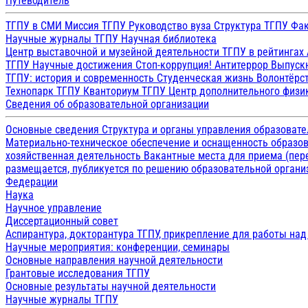
Путеводитель
ТГПУ в СМИ
Миссия ТГПУ
Руководство вуза
Структура ТГПУ
Фак
Научные журналы ТГПУ
Научная библиотека
Центр выставочной и музейной деятельности
ТГПУ в рейтингах
ТГПУ
Научные достижения
Стоп-коррупция!
Антитеррор
Выпуск
ТГПУ: история и современность
Студенческая жизнь
Волонтёрс
Технопарк ТГПУ
Кванториум ТГПУ
Центр дополнительного физик
Сведения об образовательной организации
Основные сведения
Структура и органы управления образоват
Материально-техническое обеспечение и оснащенность образов
хозяйственная деятельность
Вакантные места для приема (пе
размещается, публикуется по решению образовательной организ
Федерации
Наука
Научное управление
Диссертационный совет
Аспирантура, докторантура ТГПУ, прикрепление для работы на
Научные мероприятия: конференции, семинары
Основные направления научной деятельности
Грантовые исследования ТГПУ
Основные результаты научной деятельности
Научные журналы ТГПУ