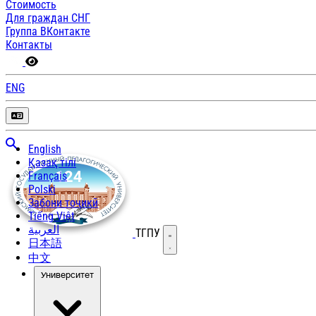
Стоимость
Для граждан СНГ
Группа ВКонтакте
Контакты
ENG
English
Қазақ тілі
Français
Polski
Забони тоҷикӣ
Tiếng Việt
العربية
ТГПУ
Открыть меню
日本語
中文
Университет