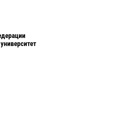
едерации
 университет