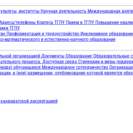
ультеты, институты
Научная деятельность
Международная деят
Адреса/телефоны
Корпуса ТГПУ
Прием в ТГПУ
Повышение квалиф
ники ТГПУ
тво
Профориентация и трудоустройство
Инклюзивное образован
о-математического и естественно-научного образования
ельной организацией
Документы
Образование
Образовательные с
ательного процесса. Доступная среда
Стипендии и меры подде
ревода) обучающихся
Международное сотрудничество
Организаци
ации, и (или) размещение, опубликование которой является обя
д кандидатской диссертацией