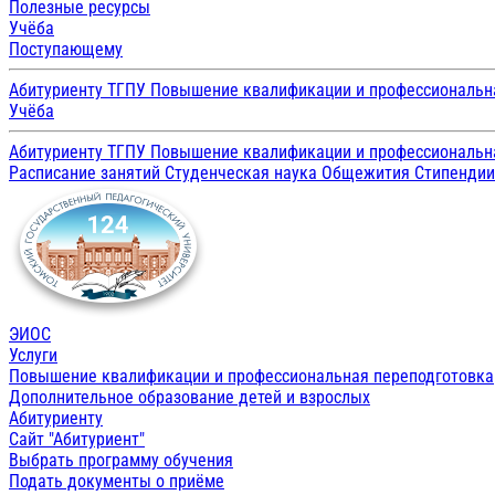
Полезные ресурсы
Учёба
Поступающему
Абитуриенту ТГПУ
Повышение квалификации и профессиональн
Учёба
Абитуриенту ТГПУ
Повышение квалификации и профессиональн
Расписание занятий
Студенческая наука
Общежития
Стипенди
ЭИОС
Услуги
Повышение квалификации и профессиональная переподготовка
Дополнительное образование детей и взрослых
Абитуриенту
Сайт "Абитуриент"
Выбрать программу обучения
Подать документы о приёме