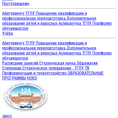
Поступающему
Абитуриенту ТГПУ
Повышение квалификации и
профессиональная переподготовка
Дополнительное
образование детей и взрослых
Аспирантура ТГПУ
Портфолио
обучающегося
Учёба
Абитуриенту ТГПУ
Повышение квалификации и
профессиональная переподготовка
Дополнительное
образование детей и взрослых
Аспирантура ТГПУ
Портфолио
обучающегося
Расписание занятий
Студенческая наука
Общежития
Стипендии
Студенческое телевидение - ТГПУ ТВ
Профориентация и трудоустройство
ОБРАЗОВАТЕЛЬНЫЕ
ПРОГРАММЫ
НОКО
ЭИОС