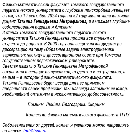
Физико-математический факультет Томского государственного
педагогического университета с глубоким прискорбием извещает
о том, что 19 сентября 2024 года на 52 году жизни ушла из жизни
доцент
Татьяна Геннадьевна Митрофанова,
и выражает глубокие
соболезнования родным и близким.
В стенах Томского государственного педагогического
университета Татьяна Геннадьевна прошла все ступени от
студента до доцента. В 2003 году она защитила кандидатскую
диссертацию на тему «Обратные задачи электродинамики
заряженных частиц» в диссертационном совете при Томском
государственном педагогическом университете.
Светлая память о Татьяне Геннадьевне Митрофановой
сохранится в сердцах выпускников, студентов и сотрудников, а
ее имя – в истории физико-математического факультета.
Татьяна Геннадьевна будет всегда для нас примером
преданности своей профессии. Мы навсегда запомним ее юмор,
необычайный оптимизм и исключительную добросовестность.
Помним. Любим. Благодарим. Скорбим
Коллектив физико-математического факультета ТГПУ
Соболезнования от друзей, коллег и учеников можно направлять
по адресу:
fmf@tspu.ru