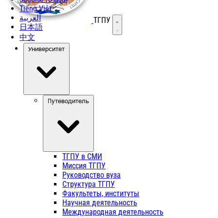
Tiếng Việt
العربية
ТГПУ
Открыть меню
日本語
中文
Университет
Путеводитель
ТГПУ в СМИ
Миссия ТГПУ
Руководство вуза
Структура ТГПУ
Факультеты, институты
Научная деятельность
Международная деятельность