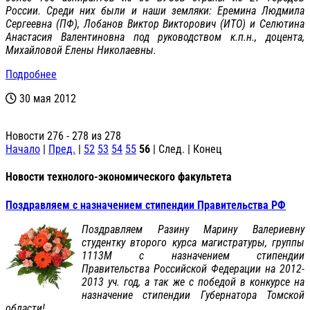
России. Среди них были и наши земляки: Еремина Людмила
Сергеевна (ПФ), Лобанов Виктор Викторович (ИТО) и Селютина
Анастасия Валентиновна под руководством к.п.н., доцента,
Михайловой Елены Николаевны.
Подробнее
30 мая 2012
Новости 276 - 278 из 278
Начало
|
Пред.
|
52
53
54
55
56
| След. | Конец
Новости технолого-экономического факультета
Поздравляем с назначением стипендии Правительства РФ
Поздравляем Разину Марину Валериевну
студентку второго курса магистратуры, группы
1113М с назначением стипендии
Правительства Российской Федерации на 2012-
2013 уч. год, а так же с победой в конкурсе на
назначение стипендии Губернатора Томской
области!