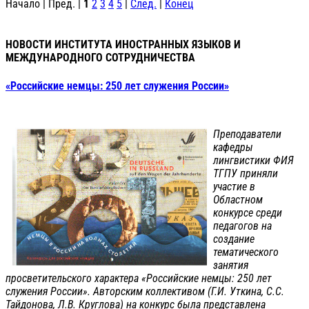
Начало | Пред. |
1
2
3
4
5
|
След.
|
Конец
НОВОСТИ ИНСТИТУТА ИНОСТРАННЫХ ЯЗЫКОВ И
МЕЖДУНАРОДНОГО СОТРУДНИЧЕСТВА
«Российские немцы: 250 лет служения России»
Преподаватели
кафедры
лингвистики ФИЯ
ТГПУ приняли
участие в
Областном
конкурсе среди
педагогов на
создание
тематического
занятия
просветительского характера «Российские немцы: 250 лет
служения России». Авторским коллективом (Г.И. Уткина, С.С.
Тайдонова, Л.В. Круглова) на конкурс была представлена