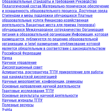
Образовательные стандарты и требования
Руководство
Педагогический состав
Материально-техническое обеспечение
и оснащенность образовательного процесса. Доступная среда
Стипендии и меры поддержки обучающихся
Платные
образовательные услуги
Финансово-хозяйственная
деятельность
Вакантные места для приема (перевода)
обучающихся
Международное сотрудничество
Организация
питания в образовательной организации
Информация, которая
размещается, публикуется по решению образовательной
организации, и (или) размещение, опубликование которой
является обязательным в соответствии с законодательством
Российской Федерации
Наука
Научное управление
Диссертационный совет
Аспирантура, докторантура ТГПУ, прикрепление для работы
над кандидатской диссертацией
Научные мероприятия: конференции, семинары
Основные направления научной деятельности
Грантовые исследования ТГПУ
Основные результаты научной деятельности
Научные журналы ТГПУ
Полезные ресурсы
Учёба