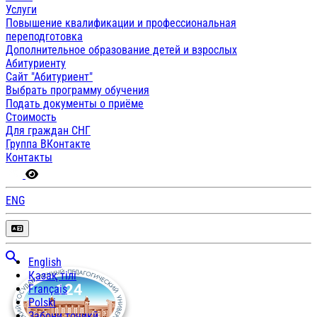
Услуги
Повышение квалификации и профессиональная
переподготовка
Дополнительное образование детей и взрослых
Абитуриенту
Сайт "Абитуриент"
Выбрать программу обучения
Подать документы о приёме
Стоимость
Для граждан СНГ
Группа ВКонтакте
Контакты
ENG
English
Қазақ тілі
Français
Polski
Забони тоҷикӣ