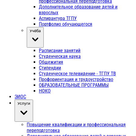
профессиональная переподготовка
Дополнительное образование детей и
взрослых
Аспирантура ТГПУ
Портфолио обучающегося
Учёба
Расписание занятий
Студенческая наука
Общежития
Стипендии
Студенческое телевидение - ТГПУ ТВ
Профориентация и трудоустройство
ОБРАЗОВАТЕЛЬНЫЕ ПРОГРАММЫ
НОКО
ЭИОС
Услуги
Повышение квалификации и профессиональная
переподготовка