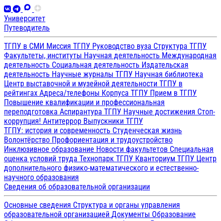
Университет
Путеводитель
ТГПУ в СМИ
Миссия ТГПУ
Руководство вуза
Структура ТГПУ
Факультеты, институты
Научная деятельность
Международная
деятельность
Социальная деятельность
Издательская
деятельность
Научные журналы ТГПУ
Научная библиотека
Центр выставочной и музейной деятельности
ТГПУ в
рейтингах
Адреса/телефоны
Корпуса ТГПУ
Прием в ТГПУ
Повышение квалификации и профессиональная
переподготовка
Аспирантура ТГПУ
Научные достижения
Стоп-
коррупция!
Антитеррор
Выпускники ТГПУ
ТГПУ: история и современность
Студенческая жизнь
Волонтёрство
Профориентация и трудоустройство
Инклюзивное образование
Новости факультетов
Специальная
оценка условий труда
Технопарк ТГПУ
Кванториум ТГПУ
Центр
дополнительного физико-математического и естественно-
научного образования
Сведения об образовательной организации
Основные сведения
Структура и органы управления
образовательной организацией
Документы
Образование