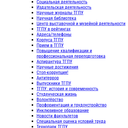
Социальная деятельность
Издательская деятельность
Научные журналы ТГПУ
Научная библиотека
Центр выставочной и музейной деятельности
ТГПУ в рейтингах
Адреса/телефоны
Корпуса ТГПУ
Прием в ТГПУ
Повышение квалификации и
профессиональная переподготовка
Аспирантура ТГПУ
Научные достижения
Стоп-коррупция!
Антитеррор
Выпускники ТГПУ
ТГПУ: история и современность
Студенческая жизнь
Волонтёрство
Профориентация и трудоустройство
Инклюзивное образование
Новости факультетов
Специальная оценка условий труда
Технопарк ТГПУ