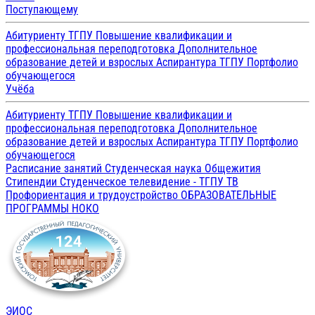
Поступающему
Абитуриенту ТГПУ
Повышение квалификации и
профессиональная переподготовка
Дополнительное
образование детей и взрослых
Аспирантура ТГПУ
Портфолио
обучающегося
Учёба
Абитуриенту ТГПУ
Повышение квалификации и
профессиональная переподготовка
Дополнительное
образование детей и взрослых
Аспирантура ТГПУ
Портфолио
обучающегося
Расписание занятий
Студенческая наука
Общежития
Стипендии
Студенческое телевидение - ТГПУ ТВ
Профориентация и трудоустройство
ОБРАЗОВАТЕЛЬНЫЕ
ПРОГРАММЫ
НОКО
ЭИОС