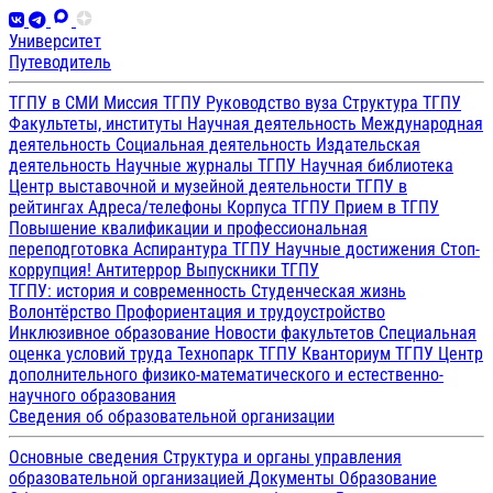
Университет
Путеводитель
ТГПУ в СМИ
Миссия ТГПУ
Руководство вуза
Структура ТГПУ
Факультеты, институты
Научная деятельность
Международная
деятельность
Социальная деятельность
Издательская
деятельность
Научные журналы ТГПУ
Научная библиотека
Центр выставочной и музейной деятельности
ТГПУ в
рейтингах
Адреса/телефоны
Корпуса ТГПУ
Прием в ТГПУ
Повышение квалификации и профессиональная
переподготовка
Аспирантура ТГПУ
Научные достижения
Стоп-
коррупция!
Антитеррор
Выпускники ТГПУ
ТГПУ: история и современность
Студенческая жизнь
Волонтёрство
Профориентация и трудоустройство
Инклюзивное образование
Новости факультетов
Специальная
оценка условий труда
Технопарк ТГПУ
Кванториум ТГПУ
Центр
дополнительного физико-математического и естественно-
научного образования
Сведения об образовательной организации
Основные сведения
Структура и органы управления
образовательной организацией
Документы
Образование