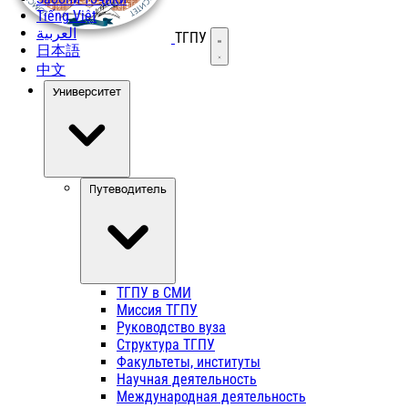
Tiếng Việt
العربية
ТГПУ
Открыть меню
日本語
中文
Университет
Путеводитель
ТГПУ в СМИ
Миссия ТГПУ
Руководство вуза
Структура ТГПУ
Факультеты, институты
Научная деятельность
Международная деятельность