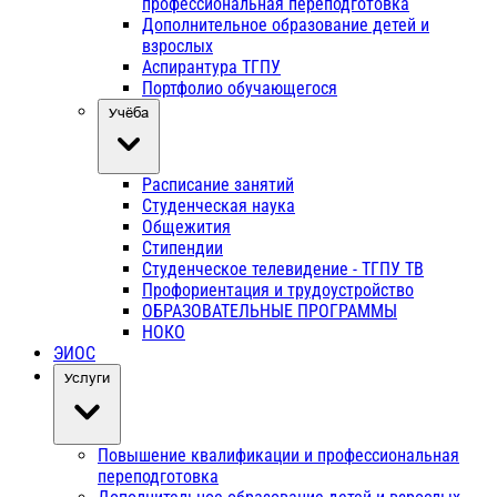
профессиональная переподготовка
Дополнительное образование детей и
взрослых
Аспирантура ТГПУ
Портфолио обучающегося
Учёба
Расписание занятий
Студенческая наука
Общежития
Стипендии
Студенческое телевидение - ТГПУ ТВ
Профориентация и трудоустройство
ОБРАЗОВАТЕЛЬНЫЕ ПРОГРАММЫ
НОКО
ЭИОС
Услуги
Повышение квалификации и профессиональная
переподготовка