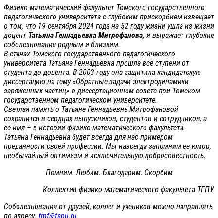
Физико-математический факультет Томского государственного
педагогического университета с глубоким прискорбием извещает
о том, что 19 сентября 2024 года на 52 году жизни ушла из жизни
доцент
Татьяна Геннадьевна Митрофанова,
и выражает глубокие
соболезнования родным и близким.
В стенах Томского государственного педагогического
университета Татьяна Геннадьевна прошла все ступени от
студента до доцента. В 2003 году она защитила кандидатскую
диссертацию на тему «Обратные задачи электродинамики
заряженных частиц» в диссертационном совете при Томском
государственном педагогическом университете.
Светлая память о Татьяне Геннадьевне Митрофановой
сохранится в сердцах выпускников, студентов и сотрудников, а
ее имя – в истории физико-математического факультета.
Татьяна Геннадьевна будет всегда для нас примером
преданности своей профессии. Мы навсегда запомним ее юмор,
необычайный оптимизм и исключительную добросовестность.
Помним. Любим. Благодарим. Скорбим
Коллектив физико-математического факультета ТГПУ
Соболезнования от друзей, коллег и учеников можно направлять
по адресу:
fmf@tspu.ru