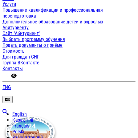
Услуги
Повышение квалификации и профессиональная
переподготовка
Дополнительное образование детей и взрослых
Абитуриенту
Сайт "Абитуриент"
Выбрать программу обучения
Подать документы о приёме
Стоимость
Для граждан СНГ
Группа ВКонтакте
Контакты
ENG
English
Қазақ тілі
Français
Polski
Забони тоҷикӣ