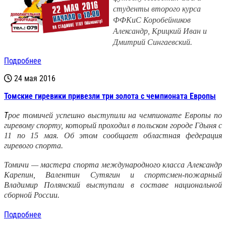
студенты второго курса
ФФКиС Коробейников
Александр, Крицкий Иван и
Дмитрий Сингаевский.
Подробнее
24 мая 2016
Томские гиревики привезли три золота с чемпионата Европы
Т
рое томичей успешно выступили на чемпионате Европы по
гиревому спорту, который проходил в польском городе Гдыня с
11 по 15 мая. Об этом сообщает областная федерация
гиревого спорта.
Томичи — мастера спорта международного класса Александр
Карепин, Валентин Сутягин и спортсмен-пожарный
Владимир Полянский
выступали в составе национальной
сборно
й России.
Подробнее