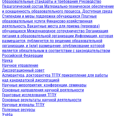
Образовательные стандарты и требования
Руководство
Педагогический состав
Материально-техническое обеспечение
и оснащенность образовательного процесса. Доступная среда
Стипендии и меры поддержки обучающихся
Платные
образовательные услуги
Финансово-хозяйственная
деятельность
Вакантные места для приема (перевода)
обучающихся
Международное сотрудничество
Организация
питания в образовательной организации
Информация, которая
размещается, публикуется по решению образовательной
организации, и (или) размещение, опубликование которой
является обязательным в соответствии с законодательством
Российской Федерации
Наука
Научное управление
Диссертационный совет
Аспирантура, докторантура ТГПУ, прикрепление для работы
над кандидатской диссертацией
Научные мероприятия: конференции, семинары
Основные направления научной деятельности
Грантовые исследования ТГПУ
Основные результаты научной деятельности
Научные журналы ТГПУ
Полезные ресурсы
Учёба