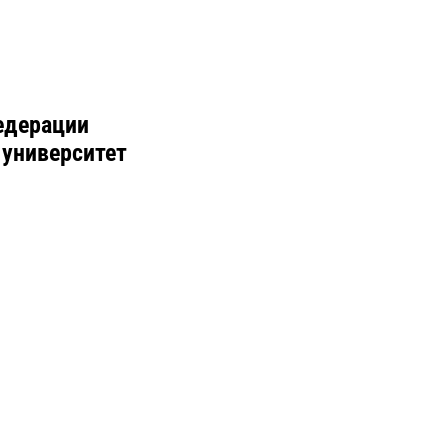
едерации
 университет