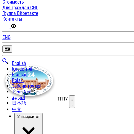
Стоимость
Для граждан СНГ
Группа ВКонтакте
Контакты
ENG
English
Қазақ тілі
Français
Polski
Забони тоҷикӣ
Tiếng Việt
العربية
ТГПУ
Открыть меню
日本語
中文
Университет