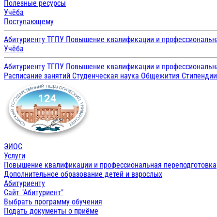
Полезные ресурсы
Учёба
Поступающему
Абитуриенту ТГПУ
Повышение квалификации и профессиональн
Учёба
Абитуриенту ТГПУ
Повышение квалификации и профессиональн
Расписание занятий
Студенческая наука
Общежития
Стипенди
ЭИОС
Услуги
Повышение квалификации и профессиональная переподготовка
Дополнительное образование детей и взрослых
Абитуриенту
Сайт "Абитуриент"
Выбрать программу обучения
Подать документы о приёме