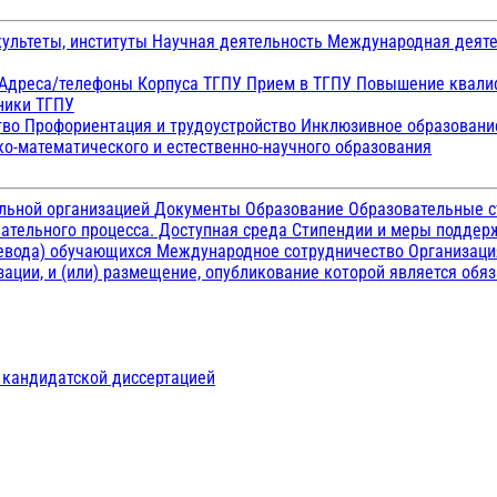
ультеты, институты
Научная деятельность
Международная деят
Адреса/телефоны
Корпуса ТГПУ
Прием в ТГПУ
Повышение квалиф
ники ТГПУ
тво
Профориентация и трудоустройство
Инклюзивное образован
о-математического и естественно-научного образования
ельной организацией
Документы
Образование
Образовательные с
ательного процесса. Доступная среда
Стипендии и меры подде
ревода) обучающихся
Международное сотрудничество
Организаци
ации, и (или) размещение, опубликование которой является обя
д кандидатской диссертацией