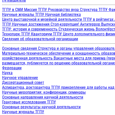
Путеводитель
ТГПУ в СМИ
Миссия ТГПУ
Руководство вуза
Структура ТГПУ
Фак
Научные журналы ТГПУ
Научная библиотека
Центр выставочной и музейной деятельности
ТГПУ в рейтингах
ТГПУ
Научные достижения
Стоп-коррупция!
Антитеррор
Выпуск
ТГПУ: история и современность
Студенческая жизнь
Волонтёрс
Технопарк ТГПУ
Кванториум ТГПУ
Центр дополнительного физик
Сведения об образовательной организации
Основные сведения
Структура и органы управления образоват
Материально-техническое обеспечение и оснащенность образов
хозяйственная деятельность
Вакантные места для приема (пе
размещается, публикуется по решению образовательной организ
Федерации
Наука
Научное управление
Диссертационный совет
Аспирантура, докторантура ТГПУ, прикрепление для работы на
Научные мероприятия: конференции, семинары
Основные направления научной деятельности
Грантовые исследования ТГПУ
Основные результаты научной деятельности
Научные журналы ТГПУ