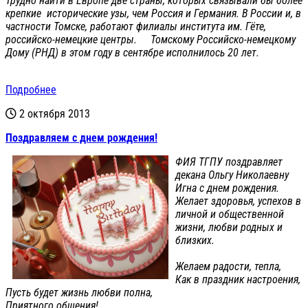
Трудно найти в Европе две страны, которых связывали бы более
крепкие исторические узы, чем Россия и Германия. В России и, в
частности Томске, работают филиалы института им. Гёте,
российско-немецкие центры. Томскому Российско-немецкому
Дому (РНД) в этом году в сентябре исполнилось 20 лет.
Подробнее
2 октября 2013
Поздравляем с днем рождения!
ФИЯ ТГПУ поздравляет
декана Ольгу Николаевну
Игна с днем рождения.
Желает здоровья, успехов в
личной и общественной
жизни, любви родных и
близких.
Желаем радости, тепла,
Как в праздник настроения,
Пусть будет жизнь любви полна,
Приятного общения!