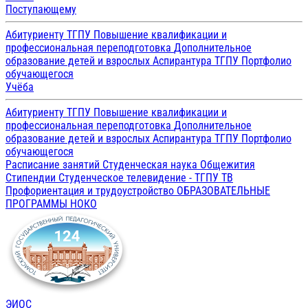
Поступающему
Абитуриенту ТГПУ
Повышение квалификации и
профессиональная переподготовка
Дополнительное
образование детей и взрослых
Аспирантура ТГПУ
Портфолио
обучающегося
Учёба
Абитуриенту ТГПУ
Повышение квалификации и
профессиональная переподготовка
Дополнительное
образование детей и взрослых
Аспирантура ТГПУ
Портфолио
обучающегося
Расписание занятий
Студенческая наука
Общежития
Стипендии
Студенческое телевидение - ТГПУ ТВ
Профориентация и трудоустройство
ОБРАЗОВАТЕЛЬНЫЕ
ПРОГРАММЫ
НОКО
ЭИОС