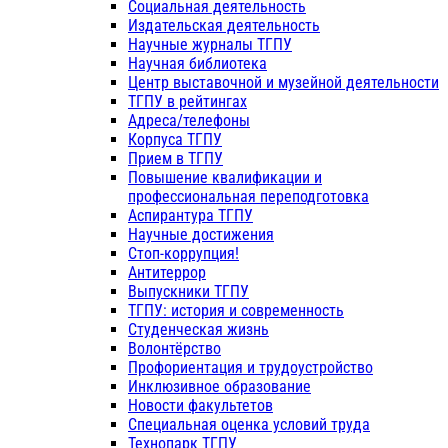
Социальная деятельность
Издательская деятельность
Научные журналы ТГПУ
Научная библиотека
Центр выставочной и музейной деятельности
ТГПУ в рейтингах
Адреса/телефоны
Корпуса ТГПУ
Прием в ТГПУ
Повышение квалификации и
профессиональная переподготовка
Аспирантура ТГПУ
Научные достижения
Стоп-коррупция!
Антитеррор
Выпускники ТГПУ
ТГПУ: история и современность
Студенческая жизнь
Волонтёрство
Профориентация и трудоустройство
Инклюзивное образование
Новости факультетов
Специальная оценка условий труда
Технопарк ТГПУ