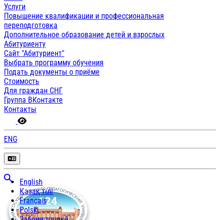
Услуги
Повышение квалификации и профессиональная
переподготовка
Дополнительное образование детей и взрослых
Абитуриенту
Сайт "Абитуриент"
Выбрать программу обучения
Подать документы о приёме
Стоимость
Для граждан СНГ
Группа ВКонтакте
Контакты
ENG
English
Қазақ тілі
Français
Polski
Забони тоҷикӣ