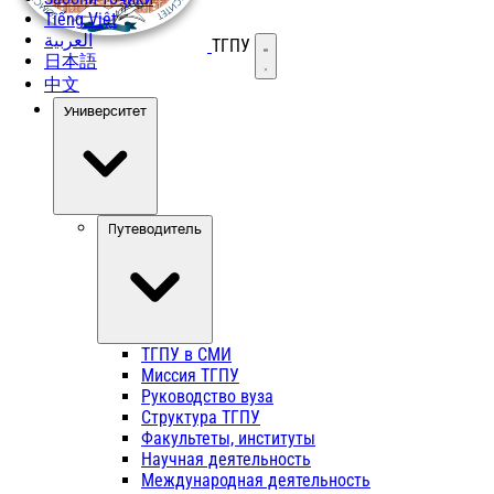
Tiếng Việt
العربية
ТГПУ
Открыть меню
日本語
中文
Университет
Путеводитель
ТГПУ в СМИ
Миссия ТГПУ
Руководство вуза
Структура ТГПУ
Факультеты, институты
Научная деятельность
Международная деятельность