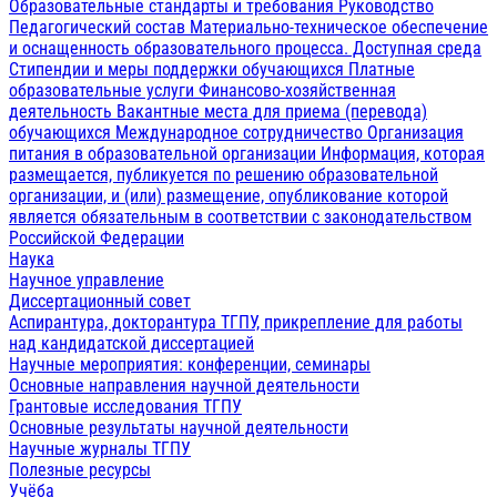
Образовательные стандарты и требования
Руководство
Педагогический состав
Материально-техническое обеспечение
и оснащенность образовательного процесса. Доступная среда
Стипендии и меры поддержки обучающихся
Платные
образовательные услуги
Финансово-хозяйственная
деятельность
Вакантные места для приема (перевода)
обучающихся
Международное сотрудничество
Организация
питания в образовательной организации
Информация, которая
размещается, публикуется по решению образовательной
организации, и (или) размещение, опубликование которой
является обязательным в соответствии с законодательством
Российской Федерации
Наука
Научное управление
Диссертационный совет
Аспирантура, докторантура ТГПУ, прикрепление для работы
над кандидатской диссертацией
Научные мероприятия: конференции, семинары
Основные направления научной деятельности
Грантовые исследования ТГПУ
Основные результаты научной деятельности
Научные журналы ТГПУ
Полезные ресурсы
Учёба