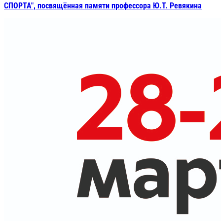
СПОРТА", посвящённая памяти профессора Ю.Т. Ревякина