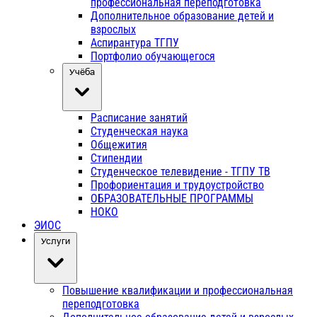
профессиональная переподготовка
Дополнительное образование детей и
взрослых
Аспирантура ТГПУ
Портфолио обучающегося
Учёба
Расписание занятий
Студенческая наука
Общежития
Стипендии
Студенческое телевидение - ТГПУ ТВ
Профориентация и трудоустройство
ОБРАЗОВАТЕЛЬНЫЕ ПРОГРАММЫ
НОКО
ЭИОС
Услуги
Повышение квалификации и профессиональная
переподготовка