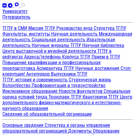
Университет
Путеводитель
ТГПУ в СМИ
Миссия ТГПУ
Руководство вуза
Структура ТГПУ
Факультеты, институты
Научная деятельность
Международная
деятельность
Социальная деятельность
Издательская
деятельность
Научные журналы ТГПУ
Научная библиотека
Центр выставочной и музейной деятельности
ТГПУ в
рейтингах
Адреса/телефоны
Корпуса ТГПУ
Прием в ТГПУ
Повышение квалификации и профессиональная
переподготовка
Аспирантура ТГПУ
Научные достижения
Стоп-
коррупция!
Антитеррор
Выпускники ТГПУ
ТГПУ: история и современность
Студенческая жизнь
Волонтёрство
Профориентация и трудоустройство
Инклюзивное образование
Новости факультетов
Специальная
оценка условий труда
Технопарк ТГПУ
Кванториум ТГПУ
Центр
дополнительного физико-математического и естественно-
научного образования
Сведения об образовательной организации
Основные сведения
Структура и органы управления
образовательной организацией
Документы
Образование