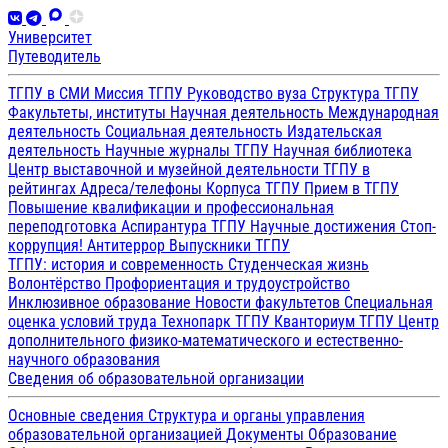
Университет
Путеводитель
ТГПУ в СМИ
Миссия ТГПУ
Руководство вуза
Структура ТГПУ
Факультеты, институты
Научная деятельность
Международная
деятельность
Социальная деятельность
Издательская
деятельность
Научные журналы ТГПУ
Научная библиотека
Центр выставочной и музейной деятельности
ТГПУ в
рейтингах
Адреса/телефоны
Корпуса ТГПУ
Прием в ТГПУ
Повышение квалификации и профессиональная
переподготовка
Аспирантура ТГПУ
Научные достижения
Стоп-
коррупция!
Антитеррор
Выпускники ТГПУ
ТГПУ: история и современность
Студенческая жизнь
Волонтёрство
Профориентация и трудоустройство
Инклюзивное образование
Новости факультетов
Специальная
оценка условий труда
Технопарк ТГПУ
Кванториум ТГПУ
Центр
дополнительного физико-математического и естественно-
научного образования
Сведения об образовательной организации
Основные сведения
Структура и органы управления
образовательной организацией
Документы
Образование