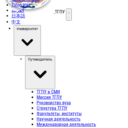
Tiếng Việt
العربية
ТГПУ
Открыть меню
日本語
中文
Университет
Путеводитель
ТГПУ в СМИ
Миссия ТГПУ
Руководство вуза
Структура ТГПУ
Факультеты, институты
Научная деятельность
Международная деятельность