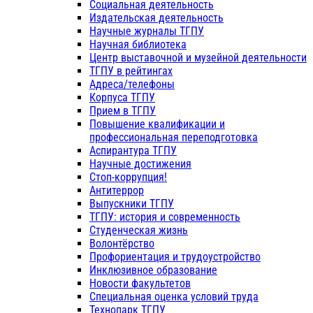
Социальная деятельность
Издательская деятельность
Научные журналы ТГПУ
Научная библиотека
Центр выставочной и музейной деятельности
ТГПУ в рейтингах
Адреса/телефоны
Корпуса ТГПУ
Прием в ТГПУ
Повышение квалификации и
профессиональная переподготовка
Аспирантура ТГПУ
Научные достижения
Стоп-коррупция!
Антитеррор
Выпускники ТГПУ
ТГПУ: история и современность
Студенческая жизнь
Волонтёрство
Профориентация и трудоустройство
Инклюзивное образование
Новости факультетов
Специальная оценка условий труда
Технопарк ТГПУ