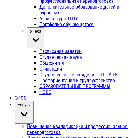
профессиональная переподготовка
Дополнительное образование детей и
взрослых
Аспирантура ТГПУ
Портфолио обучающегося
Учёба
Расписание занятий
Студенческая наука
Общежития
Стипендии
Студенческое телевидение - ТГПУ ТВ
Профориентация и трудоустройство
ОБРАЗОВАТЕЛЬНЫЕ ПРОГРАММЫ
НОКО
ЭИОС
Услуги
Повышение квалификации и профессиональная
переподготовка