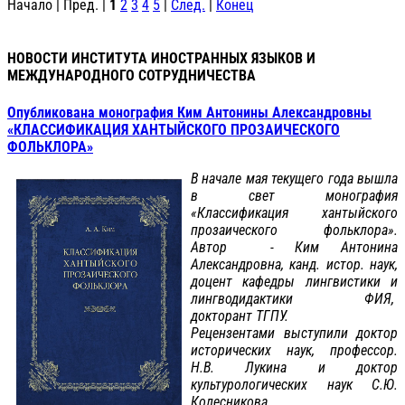
Начало | Пред. |
1
2
3
4
5
|
След.
|
Конец
НОВОСТИ ИНСТИТУТА ИНОСТРАННЫХ ЯЗЫКОВ И
МЕЖДУНАРОДНОГО СОТРУДНИЧЕСТВА
Опубликована монография Ким Антонины Александровны
«КЛАССИФИКАЦИЯ ХАНТЫЙСКОГО ПРОЗАИЧЕСКОГО
ФОЛЬКЛОРА»
В начале мая текущего года вышла
в свет монография
«Классификация хантыйского
прозаического фольклора».
Автор - Ким Антонина
Александровна, канд. истор. наук,
доцент кафедры лингвистики и
лингводидактики ФИЯ,
докторант ТГПУ.
Рецензентами выступили доктор
исторических наук, профессор.
Н.В. Лукина и доктор
культурологических наук С.Ю.
Колесникова.