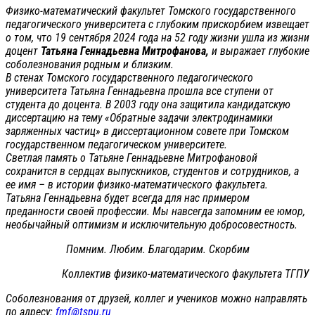
Физико-математический факультет Томского государственного
педагогического университета с глубоким прискорбием извещает
о том, что 19 сентября 2024 года на 52 году жизни ушла из жизни
доцент
Татьяна Геннадьевна Митрофанова,
и выражает глубокие
соболезнования родным и близким.
В стенах Томского государственного педагогического
университета Татьяна Геннадьевна прошла все ступени от
студента до доцента. В 2003 году она защитила кандидатскую
диссертацию на тему «Обратные задачи электродинамики
заряженных частиц» в диссертационном совете при Томском
государственном педагогическом университете.
Светлая память о Татьяне Геннадьевне Митрофановой
сохранится в сердцах выпускников, студентов и сотрудников, а
ее имя – в истории физико-математического факультета.
Татьяна Геннадьевна будет всегда для нас примером
преданности своей профессии. Мы навсегда запомним ее юмор,
необычайный оптимизм и исключительную добросовестность.
Помним. Любим. Благодарим. Скорбим
Коллектив физико-математического факультета ТГПУ
Соболезнования от друзей, коллег и учеников можно направлять
по адресу:
fmf@tspu.ru