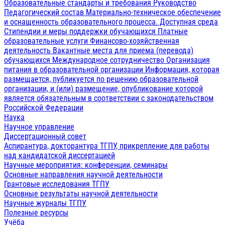
Образовательные стандарты и требования
Руководство
Педагогический состав
Материально-техническое обеспечение
и оснащенность образовательного процесса. Доступная среда
Стипендии и меры поддержки обучающихся
Платные
образовательные услуги
Финансово-хозяйственная
деятельность
Вакантные места для приема (перевода)
обучающихся
Международное сотрудничество
Организация
питания в образовательной организации
Информация, которая
размещается, публикуется по решению образовательной
организации, и (или) размещение, опубликование которой
является обязательным в соответствии с законодательством
Российской Федерации
Наука
Научное управление
Диссертационный совет
Аспирантура, докторантура ТГПУ, прикрепление для работы
над кандидатской диссертацией
Научные мероприятия: конференции, семинары
Основные направления научной деятельности
Грантовые исследования ТГПУ
Основные результаты научной деятельности
Научные журналы ТГПУ
Полезные ресурсы
Учёба