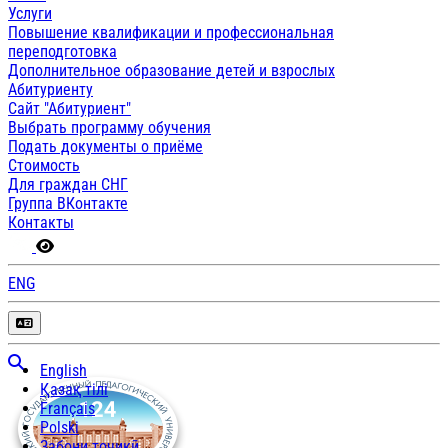
Услуги
Повышение квалификации и профессиональная
переподготовка
Дополнительное образование детей и взрослых
Абитуриенту
Сайт "Абитуриент"
Выбрать программу обучения
Подать документы о приёме
Стоимость
Для граждан СНГ
Группа ВКонтакте
Контакты
ENG
English
Қазақ тілі
Français
Polski
Забони тоҷикӣ