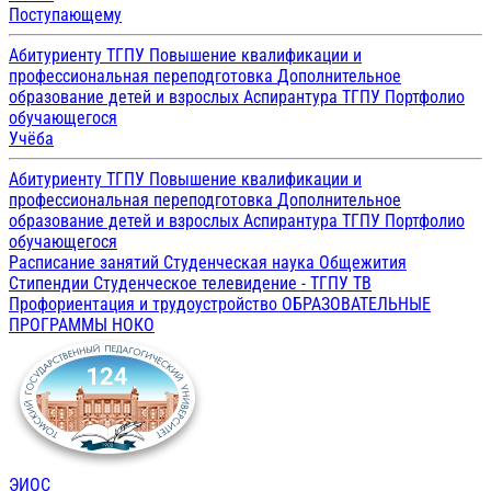
Поступающему
Абитуриенту ТГПУ
Повышение квалификации и
профессиональная переподготовка
Дополнительное
образование детей и взрослых
Аспирантура ТГПУ
Портфолио
обучающегося
Учёба
Абитуриенту ТГПУ
Повышение квалификации и
профессиональная переподготовка
Дополнительное
образование детей и взрослых
Аспирантура ТГПУ
Портфолио
обучающегося
Расписание занятий
Студенческая наука
Общежития
Стипендии
Студенческое телевидение - ТГПУ ТВ
Профориентация и трудоустройство
ОБРАЗОВАТЕЛЬНЫЕ
ПРОГРАММЫ
НОКО
ЭИОС