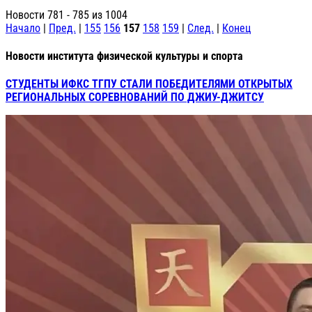
Новости 781 - 785 из 1004
Начало
|
Пред.
|
155
156
157
158
159
|
След.
|
Конец
Новости института физической культуры и спорта
СТУДЕНТЫ ИФКС ТГПУ СТАЛИ ПОБЕДИТЕЛЯМИ ОТКРЫТЫХ
РЕГИОНАЛЬНЫХ СОРЕВНОВАНИЙ ПО ДЖИУ-ДЖИТСУ