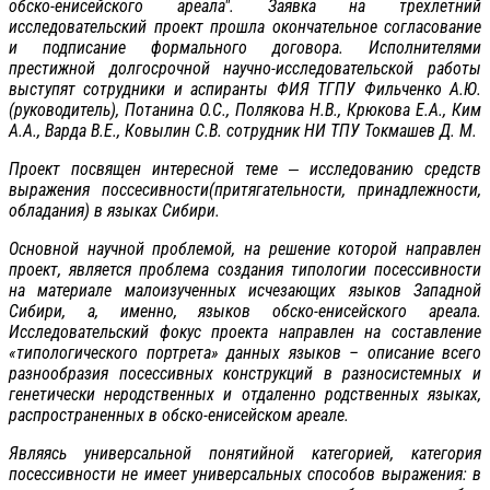
обско-енисейского ареала". Заявка на трехлетний
исследовательский проект прошла окончательное согласование
и подписание формального договора. Исполнителями
престижной долгосрочной научно-исследовательской работы
выступят сотрудники и аспиранты ФИЯ ТГПУ Фильченко А.Ю.
(руководитель), Потанина О.С., Полякова Н.В., Крюкова Е.А., Ким
А.А., Варда В.Е., Ковылин С.В. сотрудник НИ ТПУ Токмашев Д. М.
Проект посвящен интересной теме ‒ исследованию средств
выражения поссесивности(притягательности, принадлежности,
обладания) в языках Сибири.
Основной научной проблемой, на решение которой направлен
проект, является проблема создания типологии посессивности
на материале малоизученных исчезающих языков Западной
Сибири, а, именно, языков обско-енисейского ареала.
Исследовательский фокус проекта направлен на составление
«типологического портрета» данных языков – описание всего
разнообразия посессивных конструкций в разносистемных и
генетически неродственных и отдаленно родственных языках,
распространенных в обско-енисейском ареале.
Являясь универсальной понятийной категорией, категория
посессивности не имеет универсальных способов выражения: в