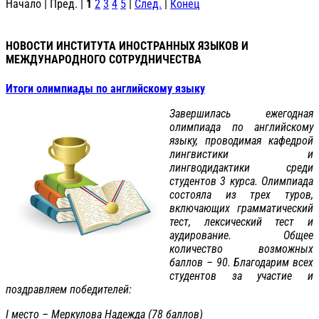
Начало | Пред. |
1
2
3
4
5
|
След.
|
Конец
НОВОСТИ ИНСТИТУТА ИНОСТРАННЫХ ЯЗЫКОВ И
МЕЖДУНАРОДНОГО СОТРУДНИЧЕСТВА
Итоги олимпиады по английскому языку
Завершилась ежегодная
олимпиада по английскому
языку, проводимая кафедрой
лингвистики и
лингводидактики среди
студентов 3 курса. Олимпиада
состояла из трех туров,
включающих грамматический
тест, лексический тест и
аудирование. Общее
количество возможных
баллов – 90. Благодарим всех
студентов за участие и
поздравляем победителей:
I место – Меркулова Надежда (78 баллов)