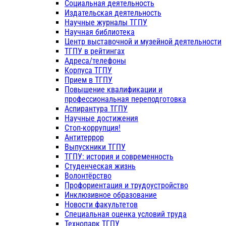
Социальная деятельность
Издательская деятельность
Научные журналы ТГПУ
Научная библиотека
Центр выставочной и музейной деятельности
ТГПУ в рейтингах
Адреса/телефоны
Корпуса ТГПУ
Прием в ТГПУ
Повышение квалификации и
профессиональная переподготовка
Аспирантура ТГПУ
Научные достижения
Стоп-коррупция!
Антитеррор
Выпускники ТГПУ
ТГПУ: история и современность
Студенческая жизнь
Волонтёрство
Профориентация и трудоустройство
Инклюзивное образование
Новости факультетов
Специальная оценка условий труда
Технопарк ТГПУ