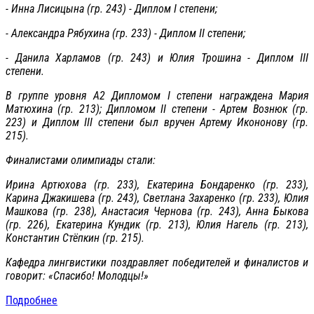
- Инна Лисицына (гр. 243) - Диплом I степени;
- Александра Рябухина (гр. 233) - Диплом II степени;
- Данила Харламов (гр. 243) и Юлия Трошина - Диплом III
степени.
В группе уровня А2 Дипломом I степени награждена Мария
Матюхина (гр. 213); Дипломом II степени - Артем Вознюк (гр.
223) и Диплом III степени был вручен Артему Икононову (гр.
215).
Финалистами олимпиады стали:
Ирина Артюхова (гр. 233), Екатерина Бондаренко (гр. 233),
Карина Джакишева (гр. 243), Светлана Захаренко (гр. 233), Юлия
Машкова (гр. 238), Анастасия Чернова (гр. 243), Анна Быкова
(гр. 226), Екатерина Кундик (гр. 213), Юлия Нагель (гр. 213),
Константин Стёпкин (гр. 215).
Кафедра лингвистики поздравляет победителей и финалистов и
говорит: «Спасибо! Молодцы!»
Подробнее