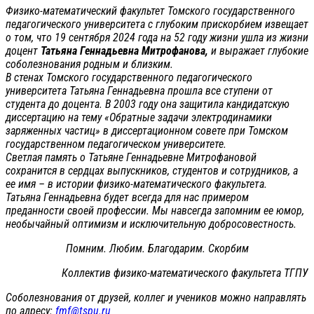
Физико-математический факультет Томского государственного
педагогического университета с глубоким прискорбием извещает
о том, что 19 сентября 2024 года на 52 году жизни ушла из жизни
доцент
Татьяна Геннадьевна Митрофанова,
и выражает глубокие
соболезнования родным и близким.
В стенах Томского государственного педагогического
университета Татьяна Геннадьевна прошла все ступени от
студента до доцента. В 2003 году она защитила кандидатскую
диссертацию на тему «Обратные задачи электродинамики
заряженных частиц» в диссертационном совете при Томском
государственном педагогическом университете.
Светлая память о Татьяне Геннадьевне Митрофановой
сохранится в сердцах выпускников, студентов и сотрудников, а
ее имя – в истории физико-математического факультета.
Татьяна Геннадьевна будет всегда для нас примером
преданности своей профессии. Мы навсегда запомним ее юмор,
необычайный оптимизм и исключительную добросовестность.
Помним. Любим. Благодарим. Скорбим
Коллектив физико-математического факультета ТГПУ
Соболезнования от друзей, коллег и учеников можно направлять
по адресу:
fmf@tspu.ru