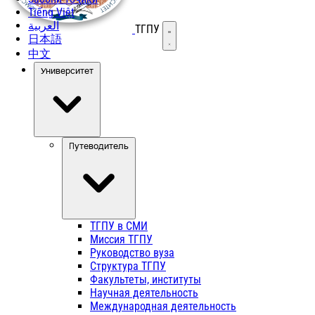
Tiếng Việt
العربية
ТГПУ
Открыть меню
日本語
中文
Университет
Путеводитель
ТГПУ в СМИ
Миссия ТГПУ
Руководство вуза
Структура ТГПУ
Факультеты, институты
Научная деятельность
Международная деятельность