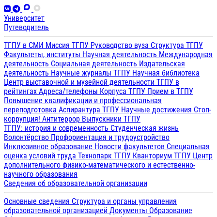
Университет
Путеводитель
ТГПУ в СМИ
Миссия ТГПУ
Руководство вуза
Структура ТГПУ
Факультеты, институты
Научная деятельность
Международная
деятельность
Социальная деятельность
Издательская
деятельность
Научные журналы ТГПУ
Научная библиотека
Центр выставочной и музейной деятельности
ТГПУ в
рейтингах
Адреса/телефоны
Корпуса ТГПУ
Прием в ТГПУ
Повышение квалификации и профессиональная
переподготовка
Аспирантура ТГПУ
Научные достижения
Стоп-
коррупция!
Антитеррор
Выпускники ТГПУ
ТГПУ: история и современность
Студенческая жизнь
Волонтёрство
Профориентация и трудоустройство
Инклюзивное образование
Новости факультетов
Специальная
оценка условий труда
Технопарк ТГПУ
Кванториум ТГПУ
Центр
дополнительного физико-математического и естественно-
научного образования
Сведения об образовательной организации
Основные сведения
Структура и органы управления
образовательной организацией
Документы
Образование