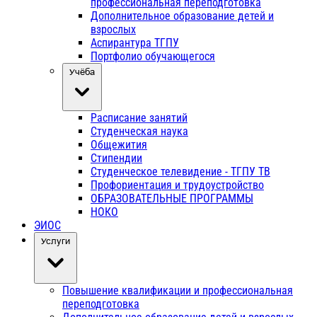
профессиональная переподготовка
Дополнительное образование детей и
взрослых
Аспирантура ТГПУ
Портфолио обучающегося
Учёба
Расписание занятий
Студенческая наука
Общежития
Стипендии
Студенческое телевидение - ТГПУ ТВ
Профориентация и трудоустройство
ОБРАЗОВАТЕЛЬНЫЕ ПРОГРАММЫ
НОКО
ЭИОС
Услуги
Повышение квалификации и профессиональная
переподготовка