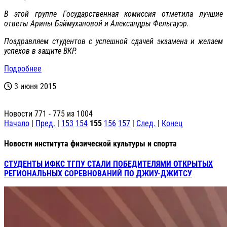
В этой группе Государственная комиссия отметила лучшие
ответы Арины Баймухановой и Александры Фельгауэр.
Поздравляем студентов с успешной сдачей экзамена и желаем
успехов в защите ВКР.
Подробнее
3 июня 2015
Новости 771 - 775 из 1004
Начало
|
Пред.
|
153
154
155
156
157
|
След.
|
Конец
Новости института физической культуры и спорта
СТУДЕНТЫ ИФКС ТГПУ СТАЛИ ПОБЕДИТЕЛЯМИ ОТКРЫТЫХ
РЕГИОНАЛЬНЫХ СОРЕВНОВАНИЙ ПО ДЖИУ-ДЖИТСУ