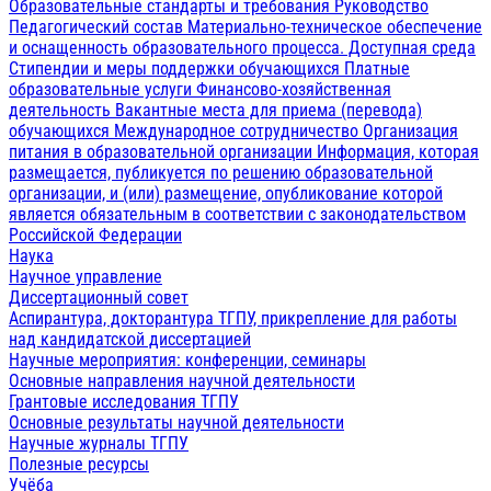
Образовательные стандарты и требования
Руководство
Педагогический состав
Материально-техническое обеспечение
и оснащенность образовательного процесса. Доступная среда
Стипендии и меры поддержки обучающихся
Платные
образовательные услуги
Финансово-хозяйственная
деятельность
Вакантные места для приема (перевода)
обучающихся
Международное сотрудничество
Организация
питания в образовательной организации
Информация, которая
размещается, публикуется по решению образовательной
организации, и (или) размещение, опубликование которой
является обязательным в соответствии с законодательством
Российской Федерации
Наука
Научное управление
Диссертационный совет
Аспирантура, докторантура ТГПУ, прикрепление для работы
над кандидатской диссертацией
Научные мероприятия: конференции, семинары
Основные направления научной деятельности
Грантовые исследования ТГПУ
Основные результаты научной деятельности
Научные журналы ТГПУ
Полезные ресурсы
Учёба