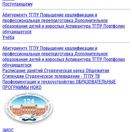
Поступающему
Абитуриенту ТГПУ
Повышение квалификации и
профессиональная переподготовка
Дополнительное
образование детей и взрослых
Аспирантура ТГПУ
Портфолио
обучающегося
Учёба
Абитуриенту ТГПУ
Повышение квалификации и
профессиональная переподготовка
Дополнительное
образование детей и взрослых
Аспирантура ТГПУ
Портфолио
обучающегося
Расписание занятий
Студенческая наука
Общежития
Стипендии
Студенческое телевидение - ТГПУ ТВ
Профориентация и трудоустройство
ОБРАЗОВАТЕЛЬНЫЕ
ПРОГРАММЫ
НОКО
ЭИОС