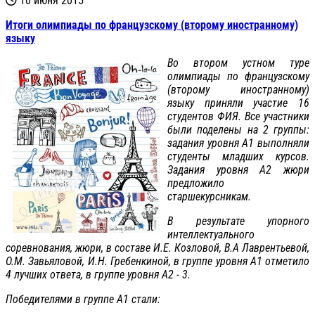
10 июня 2015
Итоги олимпиады по французскому (второму иностранному)
языку
Во втором устном туре
олимпиады по французскому
(второму иностранному)
языку приняли участие 16
студентов ФИЯ. Все участники
были поделены на 2 группы:
задания уровня А1 выполняли
студенты младших курсов.
Задания уровня А2 жюри
предложило
старшекурсникам.
В результате упорного
интеллектуального
соревнования, жюри, в составе И.Е. Козловой, В.А Лаврентьевой,
О.М. Завьяловой, И.Н. Гребенкиной, в группе уровня А1 отметило
4 лучших ответа, в группе уровня А2 - 3.
Победителями в группе А1 стали: