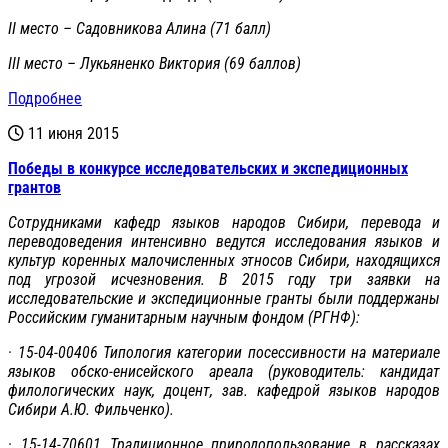
II место – Садовникова Алина (71 балл)
III место – Лукьяненко Виктория (69 баллов)
Подробнее
11 июня 2015
Победы в конкурсе исследовательских и экспедиционных
грантов
Сотрудниками кафедр языков народов Сибири, перевода и
переводоведения интенсивно ведутся исследования языков и
культур коренных малочисленных этносов Сибири, находящихся
под угрозой исчезновения. В 2015 году три заявки на
исследовательские и экспедиционные гранты были поддержаны
Российским гуманитарным научным фондом (РГНФ):
· 15-04-00406 Типология категории посессивности на материале
языков обско-енисейского ареала (руководитель: кандидат
филологических наук, доцент, зав. кафедрой языков народов
Сибири А.Ю. Фильченко).
· 15-14-70601 Традиционное природопользование в рассказах