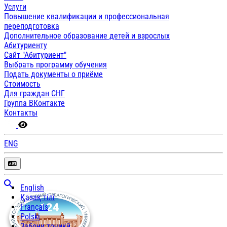
Услуги
Повышение квалификации и профессиональная
переподготовка
Дополнительное образование детей и взрослых
Абитуриенту
Сайт "Абитуриент"
Выбрать программу обучения
Подать документы о приёме
Стоимость
Для граждан СНГ
Группа ВКонтакте
Контакты
ENG
English
Қазақ тілі
Français
Polski
Забони тоҷикӣ