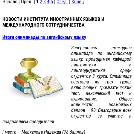
Начало | Пред. |
1
2
3
4
5
|
След.
|
Конец
НОВОСТИ ИНСТИТУТА ИНОСТРАННЫХ ЯЗЫКОВ И
МЕЖДУНАРОДНОГО СОТРУДНИЧЕСТВА
Итоги олимпиады по английскому языку
Завершилась ежегодная
олимпиада по английскому
языку, проводимая кафедрой
лингвистики и
лингводидактики среди
студентов 3 курса. Олимпиада
состояла из трех туров,
включающих грамматический
тест, лексический тест и
аудирование. Общее
количество возможных
баллов – 90. Благодарим всех
студентов за участие и
поздравляем победителей:
I место – Меркулова Надежда (78 баллов)