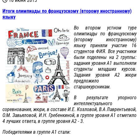
10 июня 2015
Итоги олимпиады по французскому (второму иностранному)
языку
Во втором устном туре
олимпиады по французскому
(второму иностранному)
языку приняли участие 16
студентов ФИЯ. Все участники
были поделены на 2 группы:
задания уровня А1 выполняли
студенты младших курсов.
Задания уровня А2 жюри
предложило
старшекурсникам.
В результате упорного
интеллектуального
соревнования, жюри, в составе И.Е. Козловой, В.А Лаврентьевой,
О.М. Завьяловой, И.Н. Гребенкиной, в группе уровня А1 отметило
4 лучших ответа, в группе уровня А2 - 3.
Победителями в группе А1 стали: