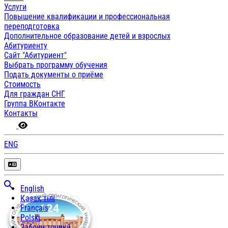
Услуги
Повышение квалификации и профессиональная
переподготовка
Дополнительное образование детей и взрослых
Абитуриенту
Сайт "Абитуриент"
Выбрать программу обучения
Подать документы о приёме
Стоимость
Для граждан СНГ
Группа ВКонтакте
Контакты
ENG
English
Қазақ тілі
Français
Polski
Забони тоҷикӣ