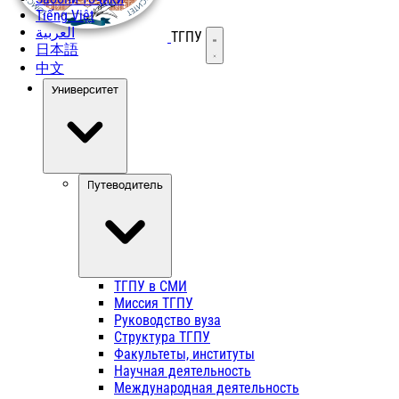
Tiếng Việt
العربية
ТГПУ
Открыть меню
日本語
中文
Университет
Путеводитель
ТГПУ в СМИ
Миссия ТГПУ
Руководство вуза
Структура ТГПУ
Факультеты, институты
Научная деятельность
Международная деятельность