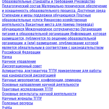
Образовательные стандарты и требования
Руководство
Педагогический состав
Материально-техническое обеспечение
и оснащенность образовательного процесса. Доступная среда
Стипендии и меры поддержки обучающихся
Платные
образовательные услуги
Финансово-хозяйственная
деятельность
Вакантные места для приема (перевода)
обучающихся
Международное сотрудничество
Организация
питания в образовательной организации
Информация, которая
размещается, публикуется по решению образовательной
организации, и (или) размещение, опубликование которой
является обязательным в соответствии с законодательством
Российской Федерации
Наука
Научное управление
Диссертационный совет
Аспирантура, докторантура ТГПУ, прикрепление для работы
над кандидатской диссертацией
Научные мероприятия: конференции, семинары
Основные направления научной деятельности
Грантовые исследования ТГПУ
Основные результаты научной деятельности
Научные журналы ТГПУ
Полезные ресурсы
Учёба