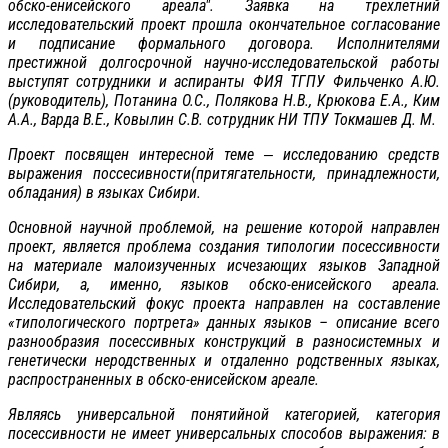
обско-енисейского ареала". Заявка на трехлетний
исследовательский проект прошла окончательное согласование
и подписание формального договора. Исполнителями
престижной долгосрочной научно-исследовательской работы
выступят сотрудники и аспиранты ФИЯ ТГПУ Фильченко А.Ю.
(руководитель), Потанина О.С., Полякова Н.В., Крюкова Е.А., Ким
А.А., Варда В.Е., Ковылин С.В. сотрудник НИ ТПУ Токмашев Д. М.
Проект посвящен интересной теме ‒ исследованию средств
выражения поссесивности(притягательности, принадлежности,
обладания) в языках Сибири.
Основной научной проблемой, на решение которой направлен
проект, является проблема создания типологии посессивности
на материале малоизученных исчезающих языков Западной
Сибири, а, именно, языков обско-енисейского ареала.
Исследовательский фокус проекта направлен на составление
«типологического портрета» данных языков – описание всего
разнообразия посессивных конструкций в разносистемных и
генетически неродственных и отдаленно родственных языках,
распространенных в обско-енисейском ареале.
Являясь универсальной понятийной категорией, категория
посессивности не имеет универсальных способов выражения: в