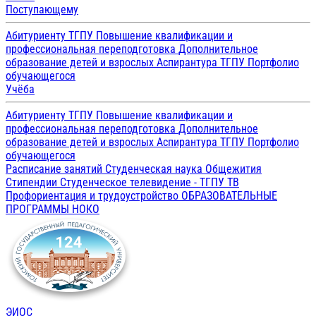
Поступающему
Абитуриенту ТГПУ
Повышение квалификации и
профессиональная переподготовка
Дополнительное
образование детей и взрослых
Аспирантура ТГПУ
Портфолио
обучающегося
Учёба
Абитуриенту ТГПУ
Повышение квалификации и
профессиональная переподготовка
Дополнительное
образование детей и взрослых
Аспирантура ТГПУ
Портфолио
обучающегося
Расписание занятий
Студенческая наука
Общежития
Стипендии
Студенческое телевидение - ТГПУ ТВ
Профориентация и трудоустройство
ОБРАЗОВАТЕЛЬНЫЕ
ПРОГРАММЫ
НОКО
ЭИОС