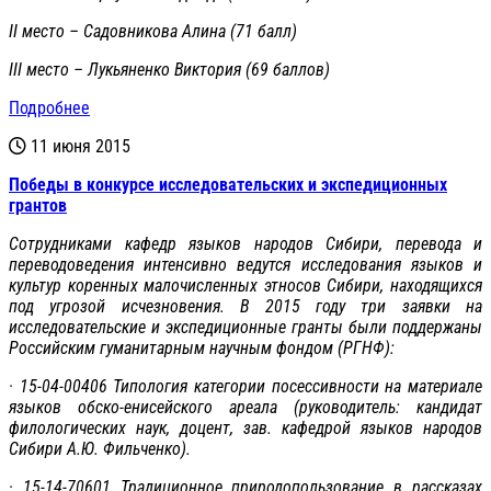
II место – Садовникова Алина (71 балл)
III место – Лукьяненко Виктория (69 баллов)
Подробнее
11 июня 2015
Победы в конкурсе исследовательских и экспедиционных
грантов
Сотрудниками кафедр языков народов Сибири, перевода и
переводоведения интенсивно ведутся исследования языков и
культур коренных малочисленных этносов Сибири, находящихся
под угрозой исчезновения. В 2015 году три заявки на
исследовательские и экспедиционные гранты были поддержаны
Российским гуманитарным научным фондом (РГНФ):
· 15-04-00406 Типология категории посессивности на материале
языков обско-енисейского ареала (руководитель: кандидат
филологических наук, доцент, зав. кафедрой языков народов
Сибири А.Ю. Фильченко).
· 15-14-70601 Традиционное природопользование в рассказах