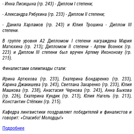
- Инна Лисицына (гр. 243) - Диплом I степени;
- Александра Рябухина (гр. 233) - Диплом II степени;
- Данила Харламов (гр. 243) и Юлия Трошина - Диплом III
степени.
В группе уровня А2 Дипломом I степени награждена Мария
Матюхина (гр. 213); Дипломом II степени - Артем Вознюк (гр.
223) и Диплом III степени был вручен Артему Икононову (гр.
215).
Финалистами олимпиады стали:
Ирина Артюхова (гр. 233), Екатерина Бондаренко (гр. 233),
Карина Джакишева (гр. 243), Светлана Захаренко (гр. 233), Юлия
Машкова (гр. 238), Анастасия Чернова (гр. 243), Анна Быкова
(гр. 226), Екатерина Кундик (гр. 213), Юлия Нагель (гр. 213),
Константин Стёпкин (гр. 215).
Кафедра лингвистики поздравляет победителей и финалистов и
говорит: «Спасибо! Молодцы!»
Подробнее