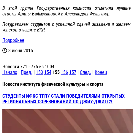
В этой группе Государственная комиссия отметила лучшие
ответы Арины Баймухановой и Александры Фельгауэр.
Поздравляем студентов с успешной сдачей экзамена и желаем
успехов в защите ВКР.
Подробнее
3 июня 2015
Новости 771 - 775 из 1004
Начало
|
Пред.
|
153
154
155
156
157
|
След.
|
Конец
Новости института физической культуры и спорта
СТУДЕНТЫ ИФКС ТГПУ СТАЛИ ПОБЕДИТЕЛЯМИ ОТКРЫТЫХ
РЕГИОНАЛЬНЫХ СОРЕВНОВАНИЙ ПО ДЖИУ-ДЖИТСУ