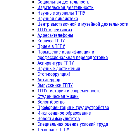
Социальная деятельность
Издательская деятельность
Научные журналы ТГПУ
Научная библиотека
Центр выставочной и музейной деятельности
ТГПУ в рейтингах
Адреса/телефоны
Корпуса ТГПУ
Прием в ТГПУ
Повышение квалификации и
профессиональная переподготовка
Аспирантура ТГПУ
Научные достижения
Стоп-коррупция!
Антитеррор
Выпускники ТГПУ
ТГПУ: история и современность
Студенческая жизнь
Волонтёрство
Профориентация и трудоустройство
Инклюзивное образование
Новости факультетов
Специальная оценка условий труда
Технопарк ТГПУ