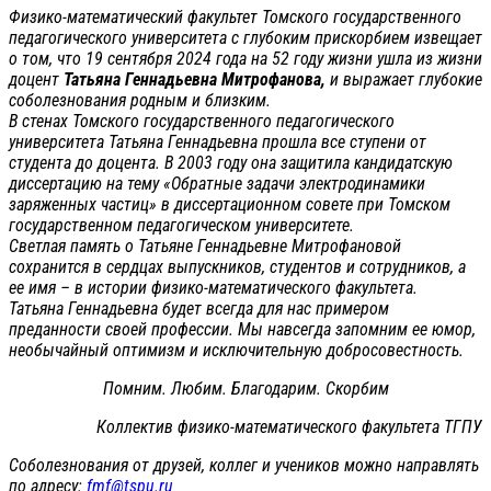
Физико-математический факультет Томского государственного
педагогического университета с глубоким прискорбием извещает
о том, что 19 сентября 2024 года на 52 году жизни ушла из жизни
доцент
Татьяна Геннадьевна Митрофанова,
и выражает глубокие
соболезнования родным и близким.
В стенах Томского государственного педагогического
университета Татьяна Геннадьевна прошла все ступени от
студента до доцента. В 2003 году она защитила кандидатскую
диссертацию на тему «Обратные задачи электродинамики
заряженных частиц» в диссертационном совете при Томском
государственном педагогическом университете.
Светлая память о Татьяне Геннадьевне Митрофановой
сохранится в сердцах выпускников, студентов и сотрудников, а
ее имя – в истории физико-математического факультета.
Татьяна Геннадьевна будет всегда для нас примером
преданности своей профессии. Мы навсегда запомним ее юмор,
необычайный оптимизм и исключительную добросовестность.
Помним. Любим. Благодарим. Скорбим
Коллектив физико-математического факультета ТГПУ
Соболезнования от друзей, коллег и учеников можно направлять
по адресу:
fmf@tspu.ru