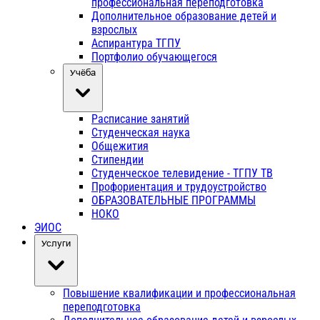
профессиональная переподготовка
Дополнительное образование детей и
взрослых
Аспирантура ТГПУ
Портфолио обучающегося
Учёба
Расписание занятий
Студенческая наука
Общежития
Стипендии
Студенческое телевидение - ТГПУ ТВ
Профориентация и трудоустройство
ОБРАЗОВАТЕЛЬНЫЕ ПРОГРАММЫ
НОКО
ЭИОС
Услуги
Повышение квалификации и профессиональная
переподготовка