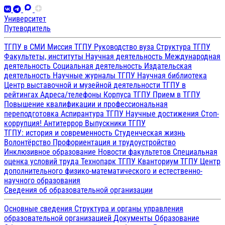
Университет
Путеводитель
ТГПУ в СМИ
Миссия ТГПУ
Руководство вуза
Структура ТГПУ
Факультеты, институты
Научная деятельность
Международная
деятельность
Социальная деятельность
Издательская
деятельность
Научные журналы ТГПУ
Научная библиотека
Центр выставочной и музейной деятельности
ТГПУ в
рейтингах
Адреса/телефоны
Корпуса ТГПУ
Прием в ТГПУ
Повышение квалификации и профессиональная
переподготовка
Аспирантура ТГПУ
Научные достижения
Стоп-
коррупция!
Антитеррор
Выпускники ТГПУ
ТГПУ: история и современность
Студенческая жизнь
Волонтёрство
Профориентация и трудоустройство
Инклюзивное образование
Новости факультетов
Специальная
оценка условий труда
Технопарк ТГПУ
Кванториум ТГПУ
Центр
дополнительного физико-математического и естественно-
научного образования
Сведения об образовательной организации
Основные сведения
Структура и органы управления
образовательной организацией
Документы
Образование