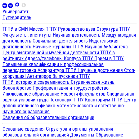
Университет
Путеводитель
ТГПУ в СМИ
Миссия ТГПУ
Руководство вуза
Структура ТГПУ
Факультеты, институты
Научная деятельность
Международная
деятельность
Социальная деятельность
Издательская
деятельность
Научные журналы ТГПУ
Научная библиотека
Центр выставочной и музейной деятельности
ТГПУ в
рейтингах
Адреса/телефоны
Корпуса ТГПУ
Прием в ТГПУ
Повышение квалификации и профессиональная
переподготовка
Аспирантура ТГПУ
Научные достижения
Стоп-
коррупция!
Антитеррор
Выпускники ТГПУ
ТГПУ: история и современность
Студенческая жизнь
Волонтёрство
Профориентация и трудоустройство
Инклюзивное образование
Новости факультетов
Специальная
оценка условий труда
Технопарк ТГПУ
Кванториум ТГПУ
Центр
дополнительного физико-математического и естественно-
научного образования
Сведения об образовательной организации
Основные сведения
Структура и органы управления
образовательной организацией
Документы
Образование