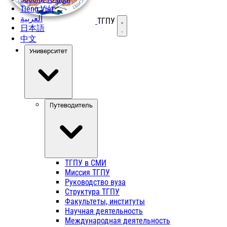
Tiếng Việt
العربية
ТГПУ
Открыть меню
日本語
中文
Университет
Путеводитель
ТГПУ в СМИ
Миссия ТГПУ
Руководство вуза
Структура ТГПУ
Факультеты, институты
Научная деятельность
Международная деятельность