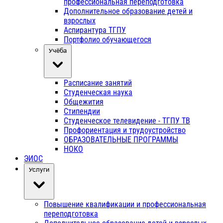
профессиональная переподготовка
Дополнительное образование детей и
взрослых
Аспирантура ТГПУ
Портфолио обучающегося
Учёба
Расписание занятий
Студенческая наука
Общежития
Стипендии
Студенческое телевидение - ТГПУ ТВ
Профориентация и трудоустройство
ОБРАЗОВАТЕЛЬНЫЕ ПРОГРАММЫ
НОКО
ЭИОС
Услуги
Повышение квалификации и профессиональная
переподготовка