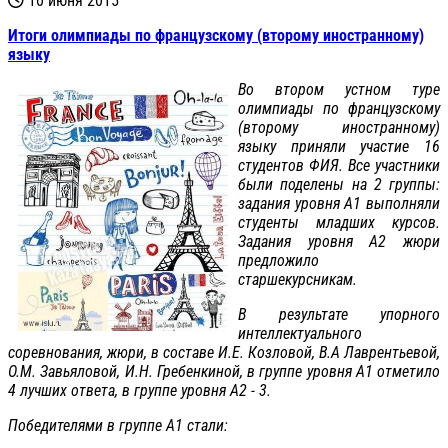
10 июня 2015
Итоги олимпиады по французскому (второму иностранному)
языку
Во втором устном туре
олимпиады по французскому
(второму иностранному)
языку приняли участие 16
студентов ФИЯ. Все участники
были поделены на 2 группы:
задания уровня А1 выполняли
студенты младших курсов.
Задания уровня А2 жюри
предложило
старшекурсникам.
В результате упорного
интеллектуального
соревнования, жюри, в составе И.Е. Козловой, В.А Лаврентьевой,
О.М. Завьяловой, И.Н. Гребенкиной, в группе уровня А1 отметило
4 лучших ответа, в группе уровня А2 - 3.
Победителями в группе А1 стали: