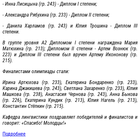
- Инна Лисицына (гр. 243) - Диплом I степени;
- Александра Рябухина (гр. 233) - Диплом II степени;
- Данила Харламов (гр. 243) и Юлия Трошина - Диплом III
степени.
В группе уровня А2 Дипломом I степени награждена Мария
Матюхина (гр. 213); Дипломом II степени - Артем Вознюк (гр.
223) и Диплом III степени был вручен Артему Икононову (гр.
215).
Финалистами олимпиады стали:
Ирина Артюхова (гр. 233), Екатерина Бондаренко (гр. 233),
Карина Джакишева (гр. 243), Светлана Захаренко (гр. 233), Юлия
Машкова (гр. 238), Анастасия Чернова (гр. 243), Анна Быкова
(гр. 226), Екатерина Кундик (гр. 213), Юлия Нагель (гр. 213),
Константин Стёпкин (гр. 215).
Кафедра лингвистики поздравляет победителей и финалистов и
говорит: «Спасибо! Молодцы!»
Подробнее