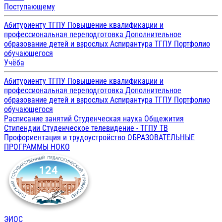
Поступающему
Абитуриенту ТГПУ
Повышение квалификации и
профессиональная переподготовка
Дополнительное
образование детей и взрослых
Аспирантура ТГПУ
Портфолио
обучающегося
Учёба
Абитуриенту ТГПУ
Повышение квалификации и
профессиональная переподготовка
Дополнительное
образование детей и взрослых
Аспирантура ТГПУ
Портфолио
обучающегося
Расписание занятий
Студенческая наука
Общежития
Стипендии
Студенческое телевидение - ТГПУ ТВ
Профориентация и трудоустройство
ОБРАЗОВАТЕЛЬНЫЕ
ПРОГРАММЫ
НОКО
ЭИОС