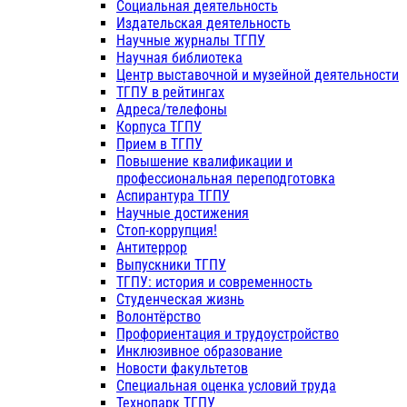
Социальная деятельность
Издательская деятельность
Научные журналы ТГПУ
Научная библиотека
Центр выставочной и музейной деятельности
ТГПУ в рейтингах
Адреса/телефоны
Корпуса ТГПУ
Прием в ТГПУ
Повышение квалификации и
профессиональная переподготовка
Аспирантура ТГПУ
Научные достижения
Стоп-коррупция!
Антитеррор
Выпускники ТГПУ
ТГПУ: история и современность
Студенческая жизнь
Волонтёрство
Профориентация и трудоустройство
Инклюзивное образование
Новости факультетов
Специальная оценка условий труда
Технопарк ТГПУ