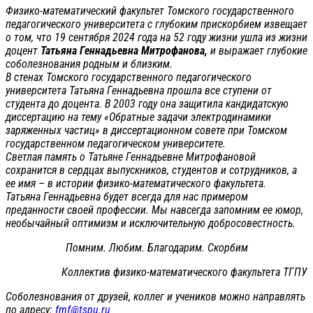
Физико-математический факультет Томского государственного
педагогического университета с глубоким прискорбием извещает
о том, что 19 сентября 2024 года на 52 году жизни ушла из жизни
доцент
Татьяна Геннадьевна Митрофанова,
и выражает глубокие
соболезнования родным и близким.
В стенах Томского государственного педагогического
университета Татьяна Геннадьевна прошла все ступени от
студента до доцента. В 2003 году она защитила кандидатскую
диссертацию на тему «Обратные задачи электродинамики
заряженных частиц» в диссертационном совете при Томском
государственном педагогическом университете.
Светлая память о Татьяне Геннадьевне Митрофановой
сохранится в сердцах выпускников, студентов и сотрудников, а
ее имя – в истории физико-математического факультета.
Татьяна Геннадьевна будет всегда для нас примером
преданности своей профессии. Мы навсегда запомним ее юмор,
необычайный оптимизм и исключительную добросовестность.
Помним. Любим. Благодарим. Скорбим
Коллектив физико-математического факультета ТГПУ
Соболезнования от друзей, коллег и учеников можно направлять
по адресу:
fmf@tspu.ru