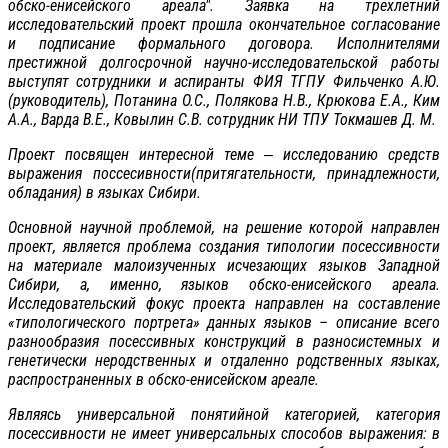
обско-енисейского ареала". Заявка на трехлетний
исследовательский проект прошла окончательное согласование
и подписание формального договора. Исполнителями
престижной долгосрочной научно-исследовательской работы
выступят сотрудники и аспиранты ФИЯ ТГПУ Фильченко А.Ю.
(руководитель), Потанина О.С., Полякова Н.В., Крюкова Е.А., Ким
А.А., Варда В.Е., Ковылин С.В. сотрудник НИ ТПУ Токмашев Д. М.
Проект посвящен интересной теме ‒ исследованию средств
выражения поссесивности(притягательности, принадлежности,
обладания) в языках Сибири.
Основной научной проблемой, на решение которой направлен
проект, является проблема создания типологии посессивности
на материале малоизученных исчезающих языков Западной
Сибири, а, именно, языков обско-енисейского ареала.
Исследовательский фокус проекта направлен на составление
«типологического портрета» данных языков – описание всего
разнообразия посессивных конструкций в разносистемных и
генетически неродственных и отдаленно родственных языках,
распространенных в обско-енисейском ареале.
Являясь универсальной понятийной категорией, категория
посессивности не имеет универсальных способов выражения: в