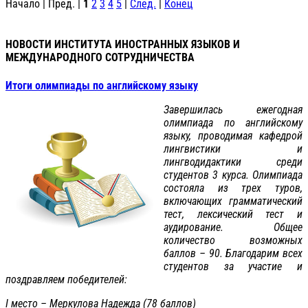
Начало | Пред. |
1
2
3
4
5
|
След.
|
Конец
НОВОСТИ ИНСТИТУТА ИНОСТРАННЫХ ЯЗЫКОВ И
МЕЖДУНАРОДНОГО СОТРУДНИЧЕСТВА
Итоги олимпиады по английскому языку
Завершилась ежегодная
олимпиада по английскому
языку, проводимая кафедрой
лингвистики и
лингводидактики среди
студентов 3 курса. Олимпиада
состояла из трех туров,
включающих грамматический
тест, лексический тест и
аудирование. Общее
количество возможных
баллов – 90. Благодарим всех
студентов за участие и
поздравляем победителей:
I место – Меркулова Надежда (78 баллов)