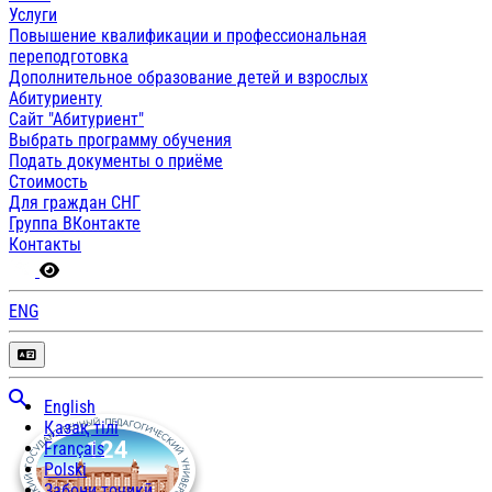
Услуги
Повышение квалификации и профессиональная
переподготовка
Дополнительное образование детей и взрослых
Абитуриенту
Сайт "Абитуриент"
Выбрать программу обучения
Подать документы о приёме
Стоимость
Для граждан СНГ
Группа ВКонтакте
Контакты
ENG
English
Қазақ тілі
Français
Polski
Забони тоҷикӣ