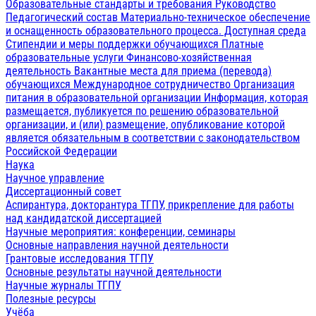
Образовательные стандарты и требования
Руководство
Педагогический состав
Материально-техническое обеспечение
и оснащенность образовательного процесса. Доступная среда
Стипендии и меры поддержки обучающихся
Платные
образовательные услуги
Финансово-хозяйственная
деятельность
Вакантные места для приема (перевода)
обучающихся
Международное сотрудничество
Организация
питания в образовательной организации
Информация, которая
размещается, публикуется по решению образовательной
организации, и (или) размещение, опубликование которой
является обязательным в соответствии с законодательством
Российской Федерации
Наука
Научное управление
Диссертационный совет
Аспирантура, докторантура ТГПУ, прикрепление для работы
над кандидатской диссертацией
Научные мероприятия: конференции, семинары
Основные направления научной деятельности
Грантовые исследования ТГПУ
Основные результаты научной деятельности
Научные журналы ТГПУ
Полезные ресурсы
Учёба