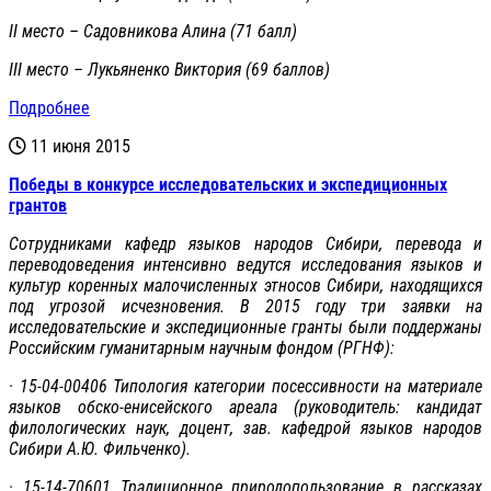
II место – Садовникова Алина (71 балл)
III место – Лукьяненко Виктория (69 баллов)
Подробнее
11 июня 2015
Победы в конкурсе исследовательских и экспедиционных
грантов
Сотрудниками кафедр языков народов Сибири, перевода и
переводоведения интенсивно ведутся исследования языков и
культур коренных малочисленных этносов Сибири, находящихся
под угрозой исчезновения. В 2015 году три заявки на
исследовательские и экспедиционные гранты были поддержаны
Российским гуманитарным научным фондом (РГНФ):
· 15-04-00406 Типология категории посессивности на материале
языков обско-енисейского ареала (руководитель: кандидат
филологических наук, доцент, зав. кафедрой языков народов
Сибири А.Ю. Фильченко).
· 15-14-70601 Традиционное природопользование в рассказах