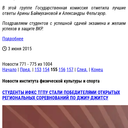
В этой группе Государственная комиссия отметила лучшие
ответы Арины Баймухановой и Александры Фельгауэр.
Поздравляем студентов с успешной сдачей экзамена и желаем
успехов в защите ВКР.
Подробнее
3 июня 2015
Новости 771 - 775 из 1004
Начало
|
Пред.
|
153
154
155
156
157
|
След.
|
Конец
Новости института физической культуры и спорта
СТУДЕНТЫ ИФКС ТГПУ СТАЛИ ПОБЕДИТЕЛЯМИ ОТКРЫТЫХ
РЕГИОНАЛЬНЫХ СОРЕВНОВАНИЙ ПО ДЖИУ-ДЖИТСУ