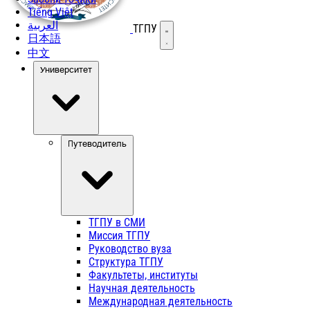
Tiếng Việt
العربية
ТГПУ
Открыть меню
日本語
中文
Университет
Путеводитель
ТГПУ в СМИ
Миссия ТГПУ
Руководство вуза
Структура ТГПУ
Факультеты, институты
Научная деятельность
Международная деятельность