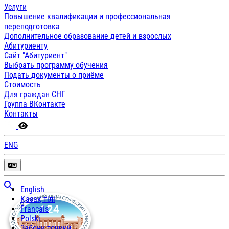
Услуги
Повышение квалификации и профессиональная
переподготовка
Дополнительное образование детей и взрослых
Абитуриенту
Сайт "Абитуриент"
Выбрать программу обучения
Подать документы о приёме
Стоимость
Для граждан СНГ
Группа ВКонтакте
Контакты
ENG
English
Қазақ тілі
Français
Polski
Забони тоҷикӣ