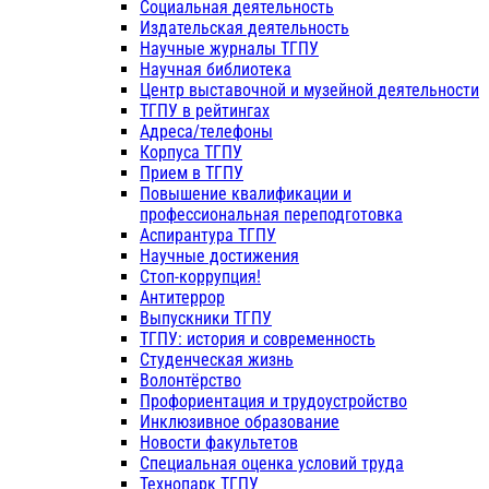
Социальная деятельность
Издательская деятельность
Научные журналы ТГПУ
Научная библиотека
Центр выставочной и музейной деятельности
ТГПУ в рейтингах
Адреса/телефоны
Корпуса ТГПУ
Прием в ТГПУ
Повышение квалификации и
профессиональная переподготовка
Аспирантура ТГПУ
Научные достижения
Стоп-коррупция!
Антитеррор
Выпускники ТГПУ
ТГПУ: история и современность
Студенческая жизнь
Волонтёрство
Профориентация и трудоустройство
Инклюзивное образование
Новости факультетов
Специальная оценка условий труда
Технопарк ТГПУ