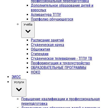
профессиональная переподготовка
Дополнительное образование детей и
взрослых
Аспирантура ТГПУ
Портфолио обучающегося
Учёба
Расписание занятий
Студенческая наука
Общежития
Стипендии
Студенческое телевидение - ТГПУ ТВ
Профориентация и трудоустройство
ОБРАЗОВАТЕЛЬНЫЕ ПРОГРАММЫ
НОКО
ЭИОС
Услуги
Повышение квалификации и профессиональная
переподготовка