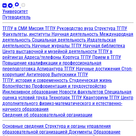
Университет
Путеводитель
ТГПУ в СМИ
Миссия ТГПУ
Руководство вуза
Структура ТГПУ
Факультеты, институты
Научная деятельность
Международная
деятельность
Социальная деятельность
Издательская
деятельность
Научные журналы ТГПУ
Научная библиотека
Центр выставочной и музейной деятельности
ТГПУ в
рейтингах
Адреса/телефоны
Корпуса ТГПУ
Прием в ТГПУ
Повышение квалификации и профессиональная
переподготовка
Аспирантура ТГПУ
Научные достижения
Стоп-
коррупция!
Антитеррор
Выпускники ТГПУ
ТГПУ: история и современность
Студенческая жизнь
Волонтёрство
Профориентация и трудоустройство
Инклюзивное образование
Новости факультетов
Специальная
оценка условий труда
Технопарк ТГПУ
Кванториум ТГПУ
Центр
дополнительного физико-математического и естественно-
научного образования
Сведения об образовательной организации
Основные сведения
Структура и органы управления
образовательной организацией
Документы
Образование