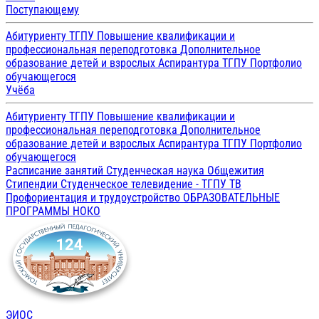
Поступающему
Абитуриенту ТГПУ
Повышение квалификации и
профессиональная переподготовка
Дополнительное
образование детей и взрослых
Аспирантура ТГПУ
Портфолио
обучающегося
Учёба
Абитуриенту ТГПУ
Повышение квалификации и
профессиональная переподготовка
Дополнительное
образование детей и взрослых
Аспирантура ТГПУ
Портфолио
обучающегося
Расписание занятий
Студенческая наука
Общежития
Стипендии
Студенческое телевидение - ТГПУ ТВ
Профориентация и трудоустройство
ОБРАЗОВАТЕЛЬНЫЕ
ПРОГРАММЫ
НОКО
ЭИОС