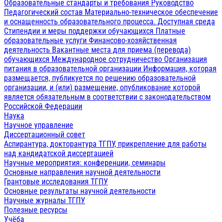
Образовательные стандарты и требования
Руководство
Педагогический состав
Материально-техническое обеспечение
и оснащенность образовательного процесса. Доступная среда
Стипендии и меры поддержки обучающихся
Платные
образовательные услуги
Финансово-хозяйственная
деятельность
Вакантные места для приема (перевода)
обучающихся
Международное сотрудничество
Организация
питания в образовательной организации
Информация, которая
размещается, публикуется по решению образовательной
организации, и (или) размещение, опубликование которой
является обязательным в соответствии с законодательством
Российской Федерации
Наука
Научное управление
Диссертационный совет
Аспирантура, докторантура ТГПУ, прикрепление для работы
над кандидатской диссертацией
Научные мероприятия: конференции, семинары
Основные направления научной деятельности
Грантовые исследования ТГПУ
Основные результаты научной деятельности
Научные журналы ТГПУ
Полезные ресурсы
Учёба