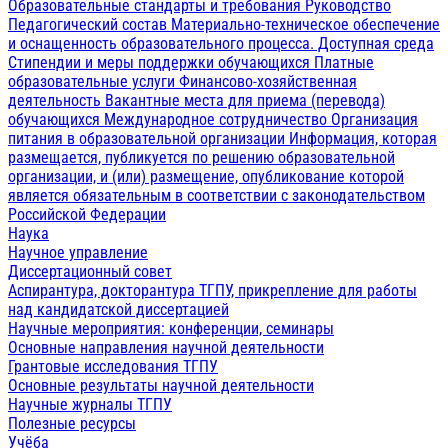
Образовательные стандарты и требования
Руководство
Педагогический состав
Материально-техническое обеспечение
и оснащенность образовательного процесса. Доступная среда
Стипендии и меры поддержки обучающихся
Платные
образовательные услуги
Финансово-хозяйственная
деятельность
Вакантные места для приема (перевода)
обучающихся
Международное сотрудничество
Организация
питания в образовательной организации
Информация, которая
размещается, публикуется по решению образовательной
организации, и (или) размещение, опубликование которой
является обязательным в соответствии с законодательством
Российской Федерации
Наука
Научное управление
Диссертационный совет
Аспирантура, докторантура ТГПУ, прикрепление для работы
над кандидатской диссертацией
Научные мероприятия: конференции, семинары
Основные направления научной деятельности
Грантовые исследования ТГПУ
Основные результаты научной деятельности
Научные журналы ТГПУ
Полезные ресурсы
Учёба