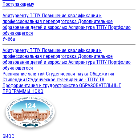
Поступающему
Абитуриенту ТГПУ
Повышение квалификации и
профессиональная переподготовка
Дополнительное
образование детей и взрослых
Аспирантура ТГПУ
Портфолио
обучающегося
Учёба
Абитуриенту ТГПУ
Повышение квалификации и
профессиональная переподготовка
Дополнительное
образование детей и взрослых
Аспирантура ТГПУ
Портфолио
обучающегося
Расписание занятий
Студенческая наука
Общежития
Стипендии
Студенческое телевидение - ТГПУ ТВ
Профориентация и трудоустройство
ОБРАЗОВАТЕЛЬНЫЕ
ПРОГРАММЫ
НОКО
ЭИОС