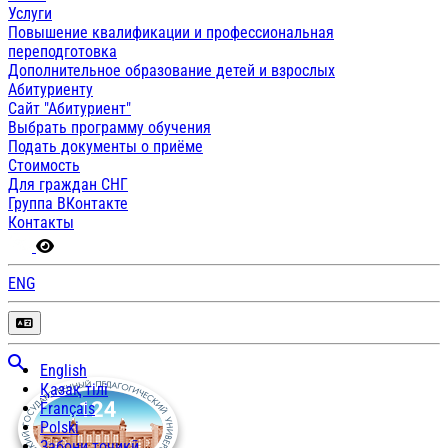
Услуги
Повышение квалификации и профессиональная
переподготовка
Дополнительное образование детей и взрослых
Абитуриенту
Сайт "Абитуриент"
Выбрать программу обучения
Подать документы о приёме
Стоимость
Для граждан СНГ
Группа ВКонтакте
Контакты
ENG
English
Қазақ тілі
Français
Polski
Забони тоҷикӣ