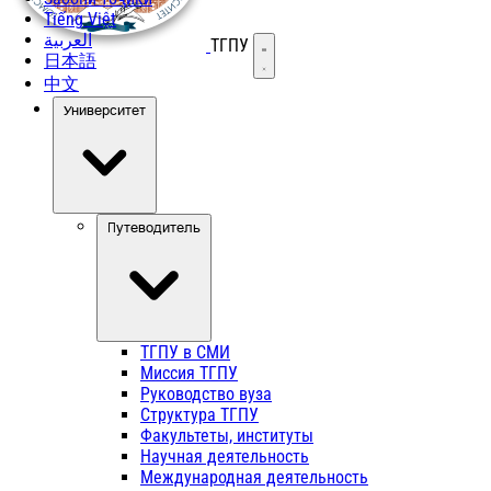
Tiếng Việt
العربية
ТГПУ
Открыть меню
日本語
中文
Университет
Путеводитель
ТГПУ в СМИ
Миссия ТГПУ
Руководство вуза
Структура ТГПУ
Факультеты, институты
Научная деятельность
Международная деятельность