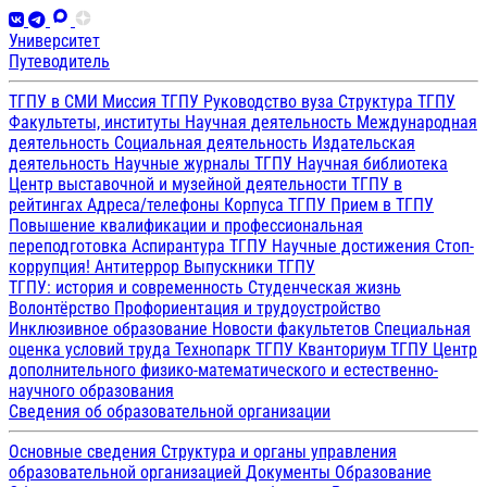
Университет
Путеводитель
ТГПУ в СМИ
Миссия ТГПУ
Руководство вуза
Структура ТГПУ
Факультеты, институты
Научная деятельность
Международная
деятельность
Социальная деятельность
Издательская
деятельность
Научные журналы ТГПУ
Научная библиотека
Центр выставочной и музейной деятельности
ТГПУ в
рейтингах
Адреса/телефоны
Корпуса ТГПУ
Прием в ТГПУ
Повышение квалификации и профессиональная
переподготовка
Аспирантура ТГПУ
Научные достижения
Стоп-
коррупция!
Антитеррор
Выпускники ТГПУ
ТГПУ: история и современность
Студенческая жизнь
Волонтёрство
Профориентация и трудоустройство
Инклюзивное образование
Новости факультетов
Специальная
оценка условий труда
Технопарк ТГПУ
Кванториум ТГПУ
Центр
дополнительного физико-математического и естественно-
научного образования
Сведения об образовательной организации
Основные сведения
Структура и органы управления
образовательной организацией
Документы
Образование