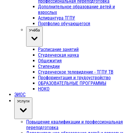
профессиональная переподготовка
Дополнительное образование детей и
взрослых
Аспирантура ТГПУ
Портфолио обучающегося
Учёба
Расписание занятий
Студенческая наука
Общежития
Стипендии
Студенческое телевидение - ТГПУ ТВ
Профориентация и трудоустройство
ОБРАЗОВАТЕЛЬНЫЕ ПРОГРАММЫ
НОКО
ЭИОС
Услуги
Повышение квалификации и профессиональная
переподготовка