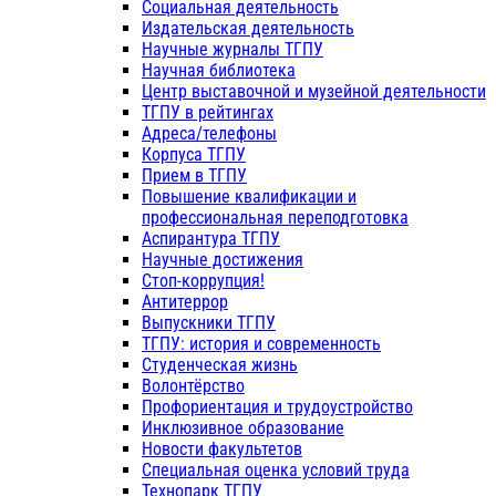
Социальная деятельность
Издательская деятельность
Научные журналы ТГПУ
Научная библиотека
Центр выставочной и музейной деятельности
ТГПУ в рейтингах
Адреса/телефоны
Корпуса ТГПУ
Прием в ТГПУ
Повышение квалификации и
профессиональная переподготовка
Аспирантура ТГПУ
Научные достижения
Стоп-коррупция!
Антитеррор
Выпускники ТГПУ
ТГПУ: история и современность
Студенческая жизнь
Волонтёрство
Профориентация и трудоустройство
Инклюзивное образование
Новости факультетов
Специальная оценка условий труда
Технопарк ТГПУ