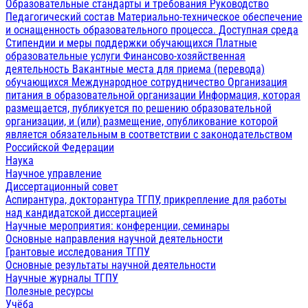
Образовательные стандарты и требования
Руководство
Педагогический состав
Материально-техническое обеспечение
и оснащенность образовательного процесса. Доступная среда
Стипендии и меры поддержки обучающихся
Платные
образовательные услуги
Финансово-хозяйственная
деятельность
Вакантные места для приема (перевода)
обучающихся
Международное сотрудничество
Организация
питания в образовательной организации
Информация, которая
размещается, публикуется по решению образовательной
организации, и (или) размещение, опубликование которой
является обязательным в соответствии с законодательством
Российской Федерации
Наука
Научное управление
Диссертационный совет
Аспирантура, докторантура ТГПУ, прикрепление для работы
над кандидатской диссертацией
Научные мероприятия: конференции, семинары
Основные направления научной деятельности
Грантовые исследования ТГПУ
Основные результаты научной деятельности
Научные журналы ТГПУ
Полезные ресурсы
Учёба