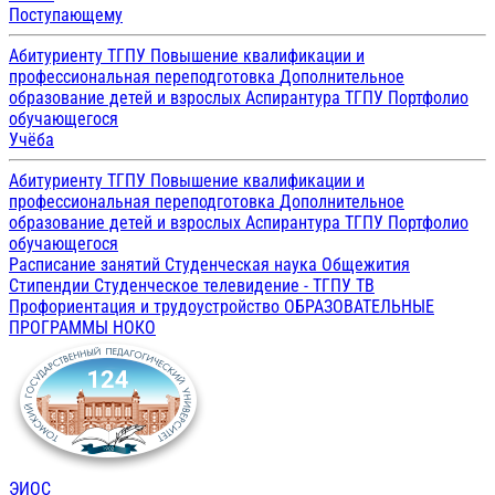
Поступающему
Абитуриенту ТГПУ
Повышение квалификации и
профессиональная переподготовка
Дополнительное
образование детей и взрослых
Аспирантура ТГПУ
Портфолио
обучающегося
Учёба
Абитуриенту ТГПУ
Повышение квалификации и
профессиональная переподготовка
Дополнительное
образование детей и взрослых
Аспирантура ТГПУ
Портфолио
обучающегося
Расписание занятий
Студенческая наука
Общежития
Стипендии
Студенческое телевидение - ТГПУ ТВ
Профориентация и трудоустройство
ОБРАЗОВАТЕЛЬНЫЕ
ПРОГРАММЫ
НОКО
ЭИОС