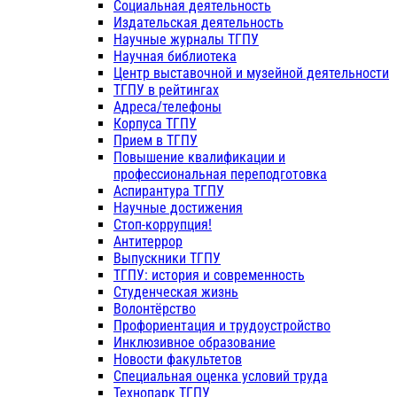
Социальная деятельность
Издательская деятельность
Научные журналы ТГПУ
Научная библиотека
Центр выставочной и музейной деятельности
ТГПУ в рейтингах
Адреса/телефоны
Корпуса ТГПУ
Прием в ТГПУ
Повышение квалификации и
профессиональная переподготовка
Аспирантура ТГПУ
Научные достижения
Стоп-коррупция!
Антитеррор
Выпускники ТГПУ
ТГПУ: история и современность
Студенческая жизнь
Волонтёрство
Профориентация и трудоустройство
Инклюзивное образование
Новости факультетов
Специальная оценка условий труда
Технопарк ТГПУ