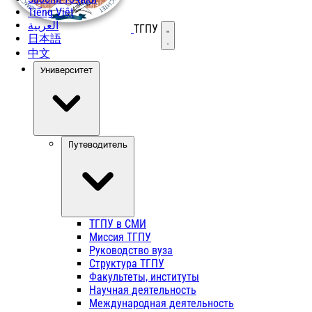
Tiếng Việt
العربية
ТГПУ
Открыть меню
日本語
中文
Университет
Путеводитель
ТГПУ в СМИ
Миссия ТГПУ
Руководство вуза
Структура ТГПУ
Факультеты, институты
Научная деятельность
Международная деятельность