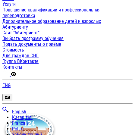
Услуги
Повышение квалификации и профессиональная
переподготовка
Дополнительное образование детей и взрослых
Абитуриенту
Сайт "Абитуриент"
Выбрать программу обучения
Подать документы о приёме
Стоимость
Для граждан СНГ
Группа ВКонтакте
Контакты
ENG
English
Қазақ тілі
Français
Polski
Забони тоҷикӣ