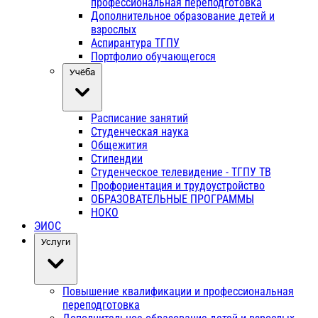
профессиональная переподготовка
Дополнительное образование детей и
взрослых
Аспирантура ТГПУ
Портфолио обучающегося
Учёба
Расписание занятий
Студенческая наука
Общежития
Стипендии
Студенческое телевидение - ТГПУ ТВ
Профориентация и трудоустройство
ОБРАЗОВАТЕЛЬНЫЕ ПРОГРАММЫ
НОКО
ЭИОС
Услуги
Повышение квалификации и профессиональная
переподготовка