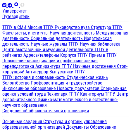
Университет
Путеводитель
ТГПУ в СМИ
Миссия ТГПУ
Руководство вуза
Структура ТГПУ
Факультеты, институты
Научная деятельность
Международная
деятельность
Социальная деятельность
Издательская
деятельность
Научные журналы ТГПУ
Научная библиотека
Центр выставочной и музейной деятельности
ТГПУ в
рейтингах
Адреса/телефоны
Корпуса ТГПУ
Прием в ТГПУ
Повышение квалификации и профессиональная
переподготовка
Аспирантура ТГПУ
Научные достижения
Стоп-
коррупция!
Антитеррор
Выпускники ТГПУ
ТГПУ: история и современность
Студенческая жизнь
Волонтёрство
Профориентация и трудоустройство
Инклюзивное образование
Новости факультетов
Специальная
оценка условий труда
Технопарк ТГПУ
Кванториум ТГПУ
Центр
дополнительного физико-математического и естественно-
научного образования
Сведения об образовательной организации
Основные сведения
Структура и органы управления
образовательной организацией
Документы
Образование