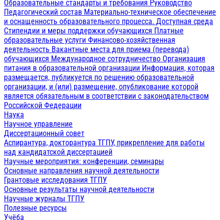
Образовательные стандарты и требования
Руководство
Педагогический состав
Материально-техническое обеспечение
и оснащенность образовательного процесса. Доступная среда
Стипендии и меры поддержки обучающихся
Платные
образовательные услуги
Финансово-хозяйственная
деятельность
Вакантные места для приема (перевода)
обучающихся
Международное сотрудничество
Организация
питания в образовательной организации
Информация, которая
размещается, публикуется по решению образовательной
организации, и (или) размещение, опубликование которой
является обязательным в соответствии с законодательством
Российской Федерации
Наука
Научное управление
Диссертационный совет
Аспирантура, докторантура ТГПУ, прикрепление для работы
над кандидатской диссертацией
Научные мероприятия: конференции, семинары
Основные направления научной деятельности
Грантовые исследования ТГПУ
Основные результаты научной деятельности
Научные журналы ТГПУ
Полезные ресурсы
Учёба