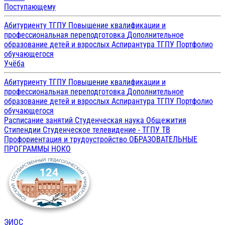
Поступающему
Абитуриенту ТГПУ
Повышение квалификации и
профессиональная переподготовка
Дополнительное
образование детей и взрослых
Аспирантура ТГПУ
Портфолио
обучающегося
Учёба
Абитуриенту ТГПУ
Повышение квалификации и
профессиональная переподготовка
Дополнительное
образование детей и взрослых
Аспирантура ТГПУ
Портфолио
обучающегося
Расписание занятий
Студенческая наука
Общежития
Стипендии
Студенческое телевидение - ТГПУ ТВ
Профориентация и трудоустройство
ОБРАЗОВАТЕЛЬНЫЕ
ПРОГРАММЫ
НОКО
ЭИОС