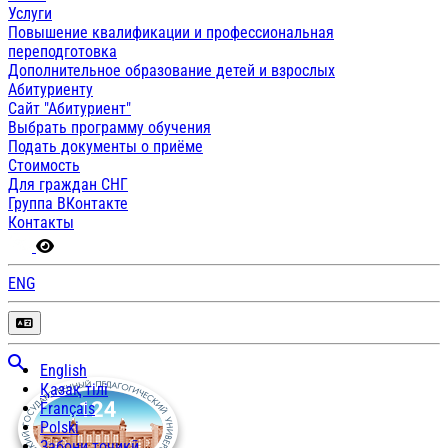
Услуги
Повышение квалификации и профессиональная
переподготовка
Дополнительное образование детей и взрослых
Абитуриенту
Сайт "Абитуриент"
Выбрать программу обучения
Подать документы о приёме
Стоимость
Для граждан СНГ
Группа ВКонтакте
Контакты
ENG
English
Қазақ тілі
Français
Polski
Забони тоҷикӣ