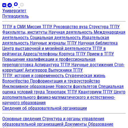
Университет
Путеводитель
ТГПУ в СМИ
Миссия ТГПУ
Руководство вуза
Структура ТГПУ
Факультеты, институты
Научная деятельность
Международная
деятельность
Социальная деятельность
Издательская
деятельность
Научные журналы ТГПУ
Научная библиотека
Центр выставочной и музейной деятельности
ТГПУ в
рейтингах
Адреса/телефоны
Корпуса ТГПУ
Прием в ТГПУ
Повышение квалификации и профессиональная
переподготовка
Аспирантура ТГПУ
Научные достижения
Стоп-
коррупция!
Антитеррор
Выпускники ТГПУ
ТГПУ: история и современность
Студенческая жизнь
Волонтёрство
Профориентация и трудоустройство
Инклюзивное образование
Новости факультетов
Специальная
оценка условий труда
Технопарк ТГПУ
Кванториум ТГПУ
Центр
дополнительного физико-математического и естественно-
научного образования
Сведения об образовательной организации
Основные сведения
Структура и органы управления
образовательной организацией
Документы
Образование