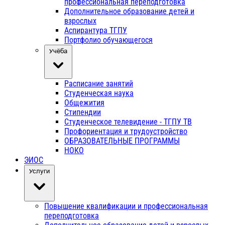
профессиональная переподготовка
Дополнительное образование детей и
взрослых
Аспирантура ТГПУ
Портфолио обучающегося
Учёба
Расписание занятий
Студенческая наука
Общежития
Стипендии
Студенческое телевидение - ТГПУ ТВ
Профориентация и трудоустройство
ОБРАЗОВАТЕЛЬНЫЕ ПРОГРАММЫ
НОКО
ЭИОС
Услуги
Повышение квалификации и профессиональная
переподготовка