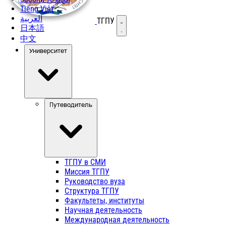
Tiếng Việt
العربية
ТГПУ
Открыть меню
日本語
中文
Университет
Путеводитель
ТГПУ в СМИ
Миссия ТГПУ
Руководство вуза
Структура ТГПУ
Факультеты, институты
Научная деятельность
Международная деятельность