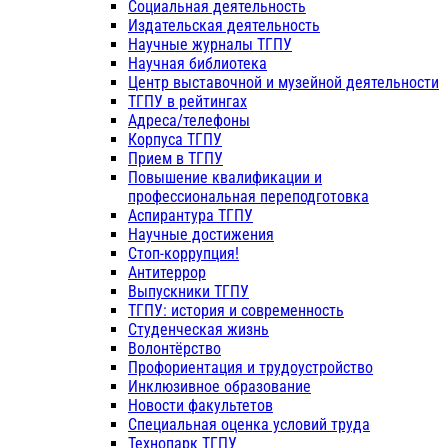
Социальная деятельность
Издательская деятельность
Научные журналы ТГПУ
Научная библиотека
Центр выставочной и музейной деятельности
ТГПУ в рейтингах
Адреса/телефоны
Корпуса ТГПУ
Прием в ТГПУ
Повышение квалификации и
профессиональная переподготовка
Аспирантура ТГПУ
Научные достижения
Стоп-коррупция!
Антитеррор
Выпускники ТГПУ
ТГПУ: история и современность
Студенческая жизнь
Волонтёрство
Профориентация и трудоустройство
Инклюзивное образование
Новости факультетов
Специальная оценка условий труда
Технопарк ТГПУ